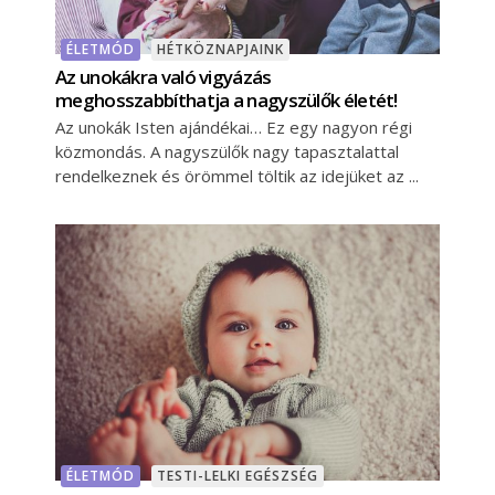
ÉLETMÓD
HÉTKÖZNAPJAINK
Az unokákra való vigyázás
meghosszabbíthatja a nagyszülők életét!
Az unokák Isten ajándékai… Ez egy nagyon régi
közmondás. A nagyszülők nagy tapasztalattal
rendelkeznek és örömmel töltik az idejüket az
ÉLETMÓD
TESTI-LELKI EGÉSZSÉG