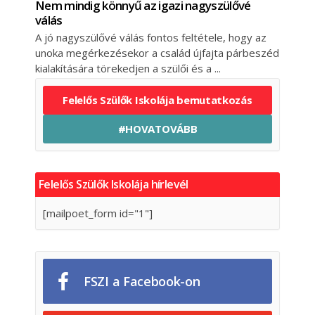
Nem mindig könnyű az igazi nagyszülővé
válás
A jó nagyszülővé válás fontos feltétele, hogy az
unoka megérkezésekor a család újfajta párbeszéd
kialakítására törekedjen a szülői és a
Felelős Szülők Iskolája bemutatkozás
#HOVATOVÁBB
Felelős Szülők Iskolája hírlevél
[mailpoet_form id="1"]
FSZI a Facebook-on