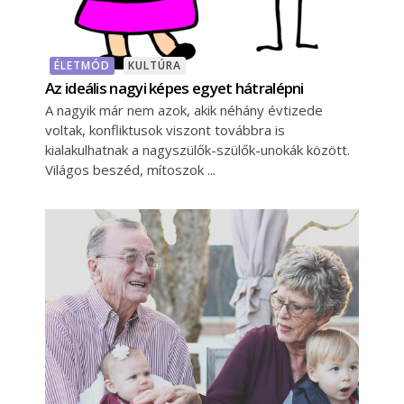
ÉLETMÓD
KULTÚRA
Az ideális nagyi képes egyet hátralépni
A nagyik már nem azok, akik néhány évtizede
voltak, konfliktusok viszont továbbra is
kialakulhatnak a nagyszülők-szülők-unokák között.
Világos beszéd, mítoszok