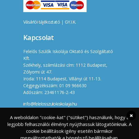
Vásárlói tájékoztató
|
GY.I.K.
Kapcsolat
Felelős Szülők Iskolája Oktató és Szolgáltató
Kft.
Székhely, számlázási cím: 1112 Budapest,
Zólyomi út 47.
Iroda: 1114 Budapest, Villányi út 11-13.
Cégjegyzékszám: 01 09 966630
Adószám: 23461176-2-43
info@felelosszulokiskolaja.hu
+36 20 358 66 12
A weboldalon "cookie-kat" ("sütiket") használunk, hogy a
legjobb felhasználói élményt nyújthassuk látogatóinknak. A
Készítette
cookie beállítások igény esetén bármikor
megváltoztathatók a böngésző beállításaiban.