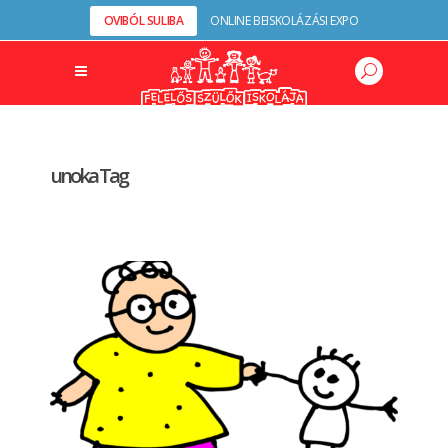
OVIBÓL SULIBA
ONLINE BEISKOLÁZÁSI EXPO
unoka Tag