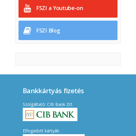
FSZI a Youtube-on
FSZI Blog
Bankkártyás fizetés
Szolgáltató: CIB Bank Zrt.
Elfogadott kártyák: