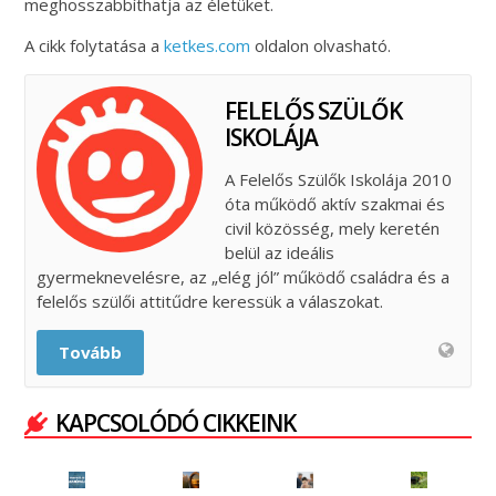
meghosszabbíthatja az életüket.
A cikk folytatása a
ketkes.com
oldalon olvasható.
FELELŐS SZÜLŐK
ISKOLÁJA
A Felelős Szülők Iskolája 2010
óta működő aktív szakmai és
civil közösség, mely keretén
belül az ideális
gyermeknevelésre, az „elég jól” működő családra és a
felelős szülői attitűdre keressük a válaszokat.
Tovább
KAPCSOLÓDÓ CIKKEINK