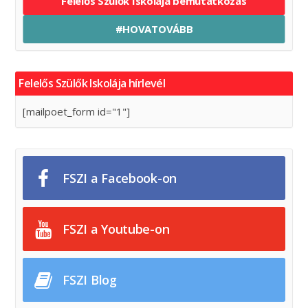
Felelős Szülők Iskolája bemutatkozás
#HOVATOVÁBB
Felelős Szülők Iskolája hírlevél
[mailpoet_form id="1"]
FSZI a Facebook-on
FSZI a Youtube-on
FSZI Blog