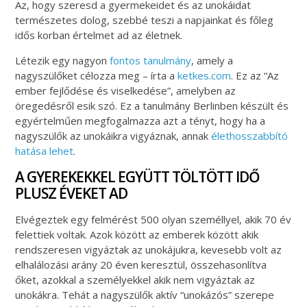
Az, hogy szeresd a gyermekeidet és az unokáidat
természetes dolog, szebbé teszi a napjainkat és főleg
idős korban értelmet ad az életnek.
Létezik egy nagyon
fontos tanulmány
, amely a
nagyszülőket célozza meg – írta a
ketkes.com
. Ez az “Az
ember fejlődése és viselkedése”, amelyben az
öregedésről esik szó. Ez a tanulmány Berlinben készült és
egyértelműen megfogalmazza azt a tényt, hogy ha a
nagyszülők az unokáikra vigyáznak, annak
élethosszabbító
hatása lehet
.
A GYEREKEKKEL EGYÜTT TÖLTÖTT IDŐ
PLUSZ ÉVEKET AD
Elvégeztek egy felmérést 500 olyan személlyel, akik 70 év
felettiek voltak. Azok között az emberek között akik
rendszeresen vigyáztak az unokájukra, kevesebb volt az
elhalálozási arány 20 éven keresztül, összehasonlítva
őket, azokkal a személyekkel akik nem vigyáztak az
unokákra. Tehát a nagyszülők aktív “unokázós” szerepe