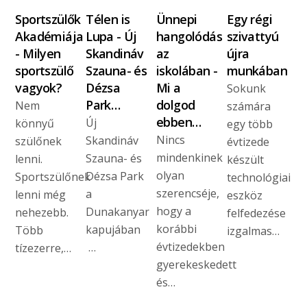
Sportszülők
Télen is
Ünnepi
Egy régi
Akadémiája
Lupa - Új
hangolódás
szivattyú
- Milyen
Skandináv
az
újra
sportszülő
Szauna- és
iskolában -
munkában
vagyok?
Dézsa
Mi a
Sokunk
Park…
dolgod
Nem
számára
ebben…
Új
könnyű
egy több
Nincs
Skandináv
szülőnek
évtizede
mindenkinek
Szauna- és
lenni.
készült
olyan
Dézsa Park
Sportszülőnek
technológiai
szerencséje,
a
lenni még
eszköz
hogy a
Dunakanyar
nehezebb.
felfedezése
korábbi
kapujában
Több
izgalmas…
évtizedekben
…
tízezerre,…
gyerekeskedett
és…