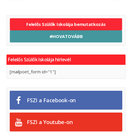
Felelős Szülők Iskolája bemutatkozás
#HOVATOVÁBB
Felelős Szülők Iskolája hírlevél
[mailpoet_form id="1"]
FSZI a Facebook-on
FSZI a Youtube-on