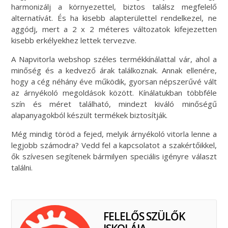
harmonizálj a környezettel, biztos találsz megfelelő
alternatívát. És ha kisebb alapterülettel rendelkezel, ne
aggódj, mert a 2 x 2 méteres változatok kifejezetten
kisebb erkélyekhez lettek tervezve.
A Napvitorla webshop széles termékkínálattal vár, ahol a
minőség és a kedvező árak találkoznak. Annak ellenére,
hogy a cég néhány éve működik, gyorsan népszerűvé vált
az árnyékoló megoldások között. Kínálatukban többféle
szín és méret található, mindezt kiváló minőségű
alapanyagokból készült termékek biztosítják.
Még mindig töröd a fejed, melyik árnyékoló vitorla lenne a
legjobb számodra? Vedd fel a kapcsolatot a szakértőikkel,
ők szívesen segítenek bármilyen speciális igényre választ
találni.
FELELŐS SZÜLŐK