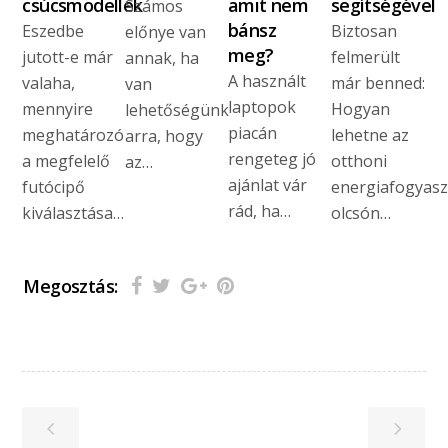
csúcsmodellek
amit nem
segítségével
Számos
bánsz
Eszedbe
Biztosan
előnye van
meg?
jutott-e már
felmerült
annak, ha
A használt
valaha,
már benned:
van
laptopok
mennyire
Hogyan
lehetőségünk
piacán
meghatározó
lehetne az
arra, hogy
rengeteg jó
a megfelelő
otthoni
az…
ajánlat vár
futócipő
energiafogyasz
rád, ha…
kiválasztása…
olcsón…
Megosztás: