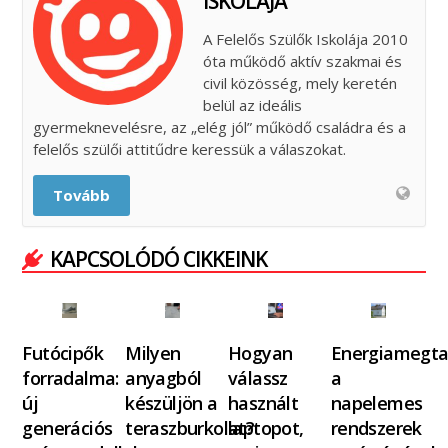
ISKOLÁJA
A Felelős Szülők Iskolája 2010
óta működő aktív szakmai és
civil közösség, mely keretén
belül az ideális
gyermeknevelésre, az „elég jól” működő családra és a
felelős szülői attitűdre keressük a válaszokat.
Tovább
KAPCSOLÓDÓ CIKKEINK
Futócipők
Milyen
Hogyan
Energiamegta
forradalma:
anyagból
válassz
a
új
készüljön a
használt
napelemes
generációs
teraszburkolat?
laptopot,
rendszerek