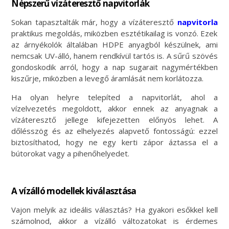
Népszerű vízáteresztő napvitorlák
Sokan tapasztalták már, hogy a vízáteresztő
napvitorla
praktikus megoldás, miközben esztétikailag is vonzó. Ezek
az árnyékolók általában HDPE anyagból készülnek, ami
nemcsak UV-álló, hanem rendkívül tartós is. A sűrű szövés
gondoskodik arról, hogy a nap sugarait nagymértékben
kiszűrje, miközben a levegő áramlását nem korlátozza.
Ha olyan helyre telepíted a napvitorlát, ahol a
vízelvezetés megoldott, akkor ennek az anyagnak a
vízáteresztő jellege kifejezetten előnyös lehet. A
dőlésszög és az elhelyezés alapvető fontosságú: ezzel
biztosíthatod, hogy ne egy kerti zápor áztassa el a
bútorokat vagy a pihenőhelyedet.
A vízálló modellek kiválasztása
Vajon melyik az ideális választás? Ha gyakori esőkkel kell
számolnod, akkor a vízálló változatokat is érdemes