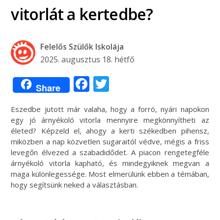
vitorlát a kertedbe?
Felelős Szülők Iskolája
2025. augusztus 18. hétfő
Facebook
Twitter
Share
Eszedbe jutott már valaha, hogy a forró, nyári napokon
egy jó árnyékoló vitorla mennyire megkönnyítheti az
életed? Képzeld el, ahogy a kerti székedben pihensz,
miközben a nap közvetlen sugaraitól védve, mégis a friss
levegőn élvezed a szabadidődet. A piacon rengetegféle
árnyékoló vitorla kapható, és mindegyiknek megvan a
maga különlegessége. Most elmerülünk ebben a témában,
hogy segítsünk neked a választásban.