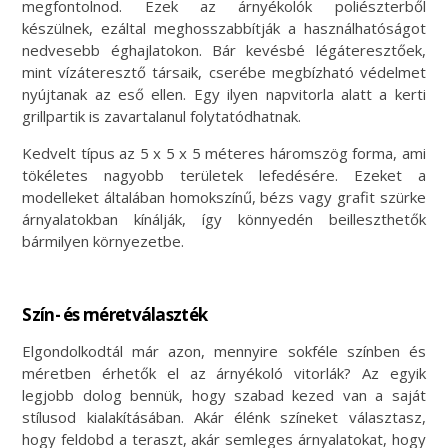
megfontolnod. Ezek az árnyékolók poliészterből
készülnek, ezáltal meghosszabbítják a használhatóságot
nedvesebb éghajlatokon. Bár kevésbé légáteresztőek,
mint vízáteresztő társaik, cserébe megbízható védelmet
nyújtanak az eső ellen. Egy ilyen napvitorla alatt a kerti
grillpartik is zavartalanul folytatódhatnak.
Kedvelt típus az 5 x 5 x 5 méteres háromszög forma, ami
tökéletes nagyobb területek lefedésére. Ezeket a
modelleket általában homokszínű, bézs vagy grafit szürke
árnyalatokban kínálják, így könnyedén beilleszthetők
bármilyen környezetbe.
Szín- és méretválaszték
Elgondolkodtál már azon, mennyire sokféle színben és
méretben érhetők el az árnyékoló vitorlák? Az egyik
legjobb dolog bennük, hogy szabad kezed van a saját
stílusod kialakításában. Akár élénk színeket választasz,
hogy feldobd a teraszt, akár semleges árnyalatokat, hogy