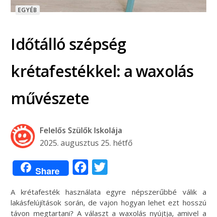
EGYÉB
Időtálló szépség
krétafestékkel: a waxolás
művészete
Felelős Szülők Iskolája
2025. augusztus 25. hétfő
Facebook
Twitter
Share
A krétafesték használata egyre népszerűbbé válik a
lakásfelújítások során, de vajon hogyan lehet ezt hosszú
távon megtartani? A választ a waxolás nyújtja, amivel a