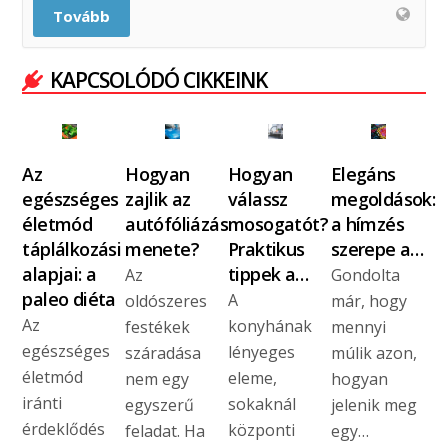
Tovább
KAPCSOLÓDÓ CIKKEINK
Az
Hogyan
Hogyan
Elegáns
egészséges
zajlik az
válassz
megoldások:
életmód
autófóliázás
mosogatót?
a hímzés
táplálkozási
menete?
Praktikus
szerepe a…
alapjai: a
tippek a…
Az
Gondolta
paleo diéta
A
oldószeres
már, hogy
Az
konyhának
festékek
mennyi
egészséges
lényeges
száradása
múlik azon,
életmód
eleme,
nem egy
hogyan
iránti
sokaknál
egyszerű
jelenik meg
érdeklődés
központi
feladat. Ha
egy…