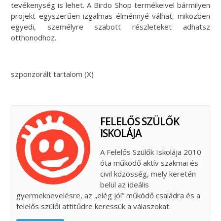
tevékenység is lehet. A Birdo Shop termékeivel bármilyen
projekt egyszerűen izgalmas élménnyé válhat, miközben
egyedi, személyre szabott részleteket adhatsz
otthonodhoz.
szponzorált tartalom (X)
FELELŐS SZÜLŐK
ISKOLÁJA
A Felelős Szülők Iskolája 2010
óta működő aktív szakmai és
civil közösség, mely keretén
belül az ideális
gyermeknevelésre, az „elég jól” működő családra és a
felelős szülői attitűdre keressük a válaszokat.