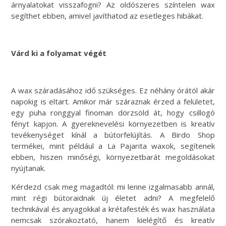
árnyalatokat visszafogni? Az oldószeres színtelen wax
segíthet ebben, amivel javíthatod az esetleges hibákat.
Várd ki a folyamat végét
A wax száradásához idő szükséges. Ez néhány órától akár
napokig is eltart. Amikor már száraznak érzed a felületet,
egy puha ronggyal finoman dörzsöld át, hogy csillogó
fényt kapjon. A gyereknevelési környezetben is kreatív
tevékenységet kínál a bútorfelújítás. A Birdo Shop
termékei, mint például a La Pajarita waxok, segítenek
ebben, hiszen minőségi, környezetbarát megoldásokat
nyújtanak.
Kérdezd csak meg magadtól: mi lenne izgalmasabb annál,
mint régi bútoraidnak új életet adni? A megfelelő
technikával és anyagokkal a krétafesték és wax használata
nemcsak szórakoztató, hanem kielégítő és kreatív