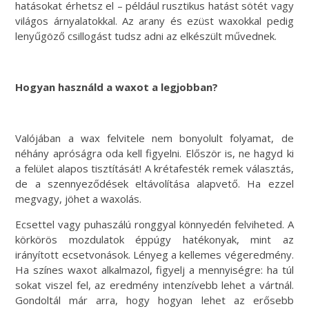
hatásokat érhetsz el – például rusztikus hatást sötét vagy
világos árnyalatokkal. Az arany és ezüst waxokkal pedig
lenyűgöző csillogást tudsz adni az elkészült művednek.
Hogyan használd a waxot a legjobban?
Valójában a wax felvitele nem bonyolult folyamat, de
néhány apróságra oda kell figyelni. Először is, ne hagyd ki
a felület alapos tisztítását! A
krétafesték remek választás,
de a szennyeződések eltávolítása alapvető. Ha ezzel
megvagy, jöhet a waxolás.
Ecsettel vagy puhaszálú ronggyal könnyedén felviheted. A
körkörös mozdulatok éppúgy hatékonyak, mint az
irányított ecsetvonások. Lényeg a kellemes végeredmény.
Ha színes waxot alkalmazol, figyelj a mennyiségre: ha túl
sokat viszel fel, az eredmény intenzívebb lehet a vártnál.
Gondoltál már arra, hogy hogyan lehet az erősebb