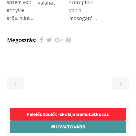
sosem volt
szerepben
valaha…
ennyire
van a
erős, mint…
mosogató.…
Megosztás:
Felelős Szülők Iskolája bemutatkozás
#HOVATOVÁBB