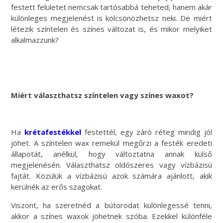
festett felületet nemcsak tartósabbá teheted, hanem akár
különleges megjelenést is kölcsönözhetsz neki. De miért
létezik színtelen és színes változat is, és mikor melyiket
alkalmazzunk?
Miért választhatsz színtelen vagy színes waxot?
Ha
krétafestékkel
festettél, egy záró réteg mindig jól
jöhet. A színtelen wax remekül megőrzi a festék eredeti
állapotát, anélkül, hogy változtatna annak külső
megjelenésén. Választhatsz oldószeres vagy vízbázisú
fajtát. Közülük a vízbázisú azok számára ajánlott, akik
kerülnék az erős szagokat.
Viszont, ha szeretnéd a bútorodat különlegessé tenni,
akkor a színes waxok jöhetnek szóba. Ezekkel különféle