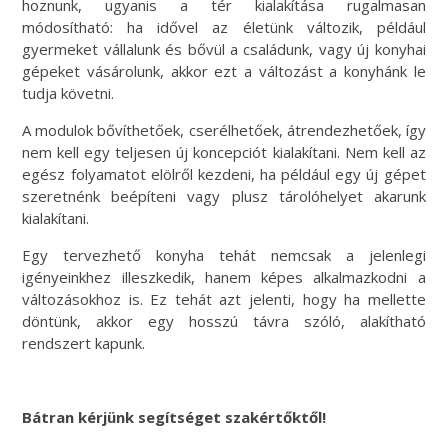
hoznunk, ugyanis a tér kialakítása rugalmasan
módosítható: ha idővel az életünk változik, például
gyermeket vállalunk és bővül a családunk, vagy új konyhai
gépeket vásárolunk, akkor ezt a változást a konyhánk le
tudja követni.
A modulok bővíthetőek, cserélhetőek, átrendezhetőek, így
nem kell egy teljesen új koncepciót kialakítani. Nem kell az
egész folyamatot elölről kezdeni, ha például egy új gépet
szeretnénk beépíteni vagy plusz tárolóhelyet akarunk
kialakítani.
Egy tervezhető konyha tehát nemcsak a jelenlegi
igényeinkhez illeszkedik, hanem képes alkalmazkodni a
változásokhoz is. Ez tehát azt jelenti, hogy ha mellette
döntünk, akkor egy hosszú távra szóló, alakítható
rendszert kapunk.
Bátran kérjünk segítséget szakértőktől!