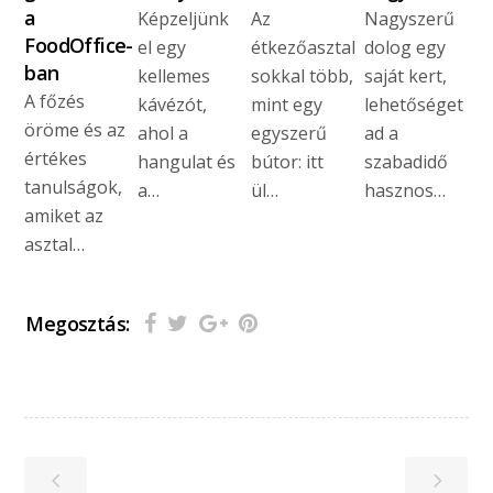
a
Képzeljünk
Az
Nagyszerű
FoodOffice-
el egy
étkezőasztal
dolog egy
ban
kellemes
sokkal több,
saját kert,
A főzés
kávézót,
mint egy
lehetőséget
öröme és az
ahol a
egyszerű
ad a
értékes
hangulat és
bútor: itt
szabadidő
tanulságok,
a…
ül…
hasznos…
amiket az
asztal…
Megosztás: