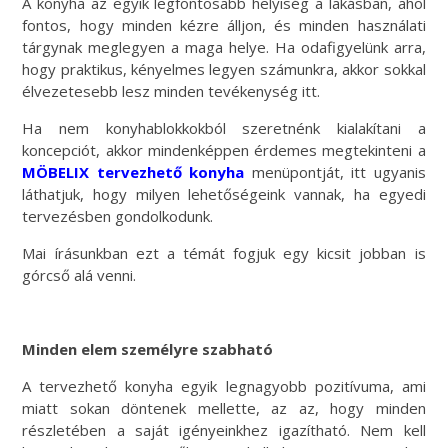
A konyha az egyik legfontosabb helyiség a lakásban, ahol
fontos, hogy minden kézre álljon, és minden használati
tárgynak meglegyen a maga helye. Ha odafigyelünk arra,
hogy praktikus, kényelmes legyen számunkra, akkor sokkal
élvezetesebb lesz minden tevékenység itt.
Ha nem konyhablokkokból szeretnénk kialakítani a
koncepciót, akkor mindenképpen érdemes megtekinteni a
MÖBELIX tervezhető konyha
menüpontját, itt ugyanis
láthatjuk, hogy milyen lehetőségeink vannak, ha egyedi
tervezésben gondolkodunk.
Mai írásunkban ezt a témát fogjuk egy kicsit jobban is
górcső alá venni.
Minden elem személyre szabható
A tervezhető konyha egyik legnagyobb pozitívuma, ami
miatt sokan döntenek mellette, az az, hogy minden
részletében a saját igényeinkhez igazítható. Nem kell