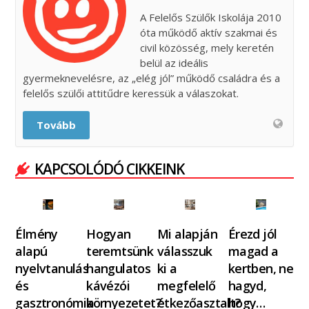
A Felelős Szülők Iskolája 2010
óta működő aktív szakmai és
civil közösség, mely keretén
belül az ideális
gyermeknevelésre, az „elég jól” működő családra és a
felelős szülői attitűdre keressük a válaszokat.
Tovább
KAPCSOLÓDÓ CIKKEINK
Élmény
Hogyan
Mi alapján
Érezd jól
alapú
teremtsünk
válasszuk
magad a
nyelvtanulás
hangulatos
ki a
kertben, ne
és
kávézói
megfelelő
hagyd,
gasztronómia
környezetet?
étkezőasztalt?
hogy…