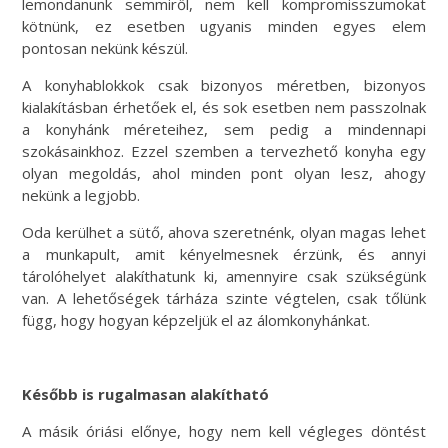
lemondanunk semmiről, nem kell kompromisszumokat
kötnünk, ez esetben ugyanis minden egyes elem
pontosan nekünk készül.
A konyhablokkok csak bizonyos méretben, bizonyos
kialakításban érhetőek el, és sok esetben nem passzolnak
a konyhánk méreteihez, sem pedig a mindennapi
szokásainkhoz. Ezzel szemben a tervezhető konyha egy
olyan megoldás, ahol minden pont olyan lesz, ahogy
nekünk a legjobb.
Oda kerülhet a sütő, ahova szeretnénk, olyan magas lehet
a munkapult, amit kényelmesnek érzünk, és annyi
tárolóhelyet alakíthatunk ki, amennyire csak szükségünk
van. A lehetőségek tárháza szinte végtelen, csak tőlünk
függ, hogy hogyan képzeljük el az álomkonyhánkat.
Később is rugalmasan alakítható
A másik óriási előnye, hogy nem kell végleges döntést