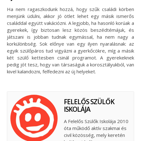
Ha nem ragaszkodunk hozzá, hogy szűk családi körben
menjünk üdülni, akkor jó ötlet lehet egy másik ismerős
családdal együtt vakációzni. A legjobb, ha hasonló korúak a
gyerekek, így biztosan lesz közös beszédtémájuk, és
játszani is jobban tudnak egymással, ha nem nagy a
korkülönbség. Sok előnye van egy ilyen nyaralásnak: az
egyik szülőpáros tud vigyázni a gyerkőcökre, míg a másik
két szülő kettesben csinál programot. A gyerekeknek
pedig jót tesz, hogy van társaságuk a korosztályukból, van
kivel kalandozni, felfedezni az új helyeket.
FELELŐS SZÜLŐK
ISKOLÁJA
A Felelős Szülők Iskolája 2010
óta működő aktív szakmai és
civil közösség, mely keretén