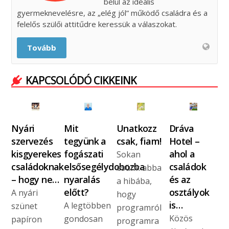
belül az ideális
gyermeknevelésre, az „elég jól” működő családra és a
felelős szülői attitűdre keressük a válaszokat.
Tovább
KAPCSOLÓDÓ CIKKEINK
Nyári
Mit
Unatkozz
Dráva
szervezés
tegyünk a
csak, fiam!
Hotel –
kisgyerekes
fogászati
ahol a
Sokan
családoknak
elsősegélydobozba
családok
esünk abba
– hogy ne…
nyaralás
és az
a hibába,
előtt?
osztályok
A nyári
hogy
is…
A legtöbben
szünet
programról
Közös
gondosan
papíron
programra