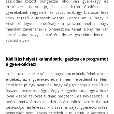
szállodák között böngészni, ahol van gyerekágy és
etetőszék, illetve jó, ha van külön ételkínálat a
gyerekeknek reggelinél és vacsoránál, így biztosan lesz
nekik tetsző a fogások között. Fontos az is, hogy a
kicsiknek legyen lehetősége a játszani anélkül, hogy
másokat zavarnának a pihenésben, tehát előny, ha van
játszószoba vagy játszótér, illetve gyerekmedence a
szálláshelyen.
Kiállítás helyett kalandpark: igazítsuk a programot
a gyerekekhez!
Jó, ha az eszünkbe véssük, hogy ami nekünk, felnőtteknek
érdekes, az a gyerekeknek már nem feltétlenül az. Nem
attól lesz jó egy nyaralás, hogy végigrohanja a család az
összes nevezetességet. Vegyük figyelembe, hogy a kicsik
jóval kisebb távokat tudnak megtenni, és kevesebbel is
beérik, ami a látnivalókat illeti. A Greenfield szakértője azt
tanácsolja, emlékezzünk vissza a saját gyerekkorunkra:
bennünket sem igazán érdekelt a múzeum, a katedrális