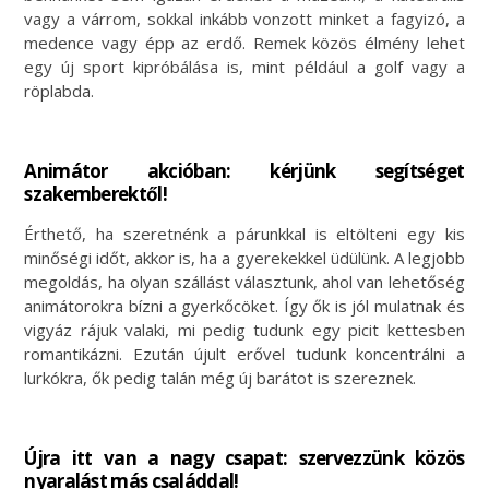
vagy a várrom, sokkal inkább vonzott minket a fagyizó, a
medence vagy épp az erdő. Remek közös élmény lehet
egy új sport kipróbálása is, mint például a golf vagy a
röplabda.
Animátor akcióban: kérjünk segítséget
szakemberektől!
Érthető, ha szeretnénk a párunkkal is eltölteni egy kis
minőségi időt, akkor is, ha a gyerekekkel üdülünk. A legjobb
megoldás, ha olyan szállást választunk, ahol van lehetőség
animátorokra bízni a gyerkőcöket. Így ők is jól mulatnak és
vigyáz rájuk valaki, mi pedig tudunk egy picit kettesben
romantikázni. Ezután újult erővel tudunk koncentrálni a
lurkókra, ők pedig talán még új barátot is szereznek.
Újra itt van a nagy csapat: szervezzünk közös
nyaralást más családdal!