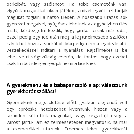
barkóbát, vagy szóláncot. Ha több csemeténk van,
vigyünk magunkkal olyan játékot, amivel együtt el tudják
magukat foglalni a hátsó ülésen. A hosszabb utazás sok
gyereket megvisel, nyűgösek lehetnek az egyhelyben ülés
miatt, kérdezgetni kezdik, hogy „mikor érünk már oda”,
ezzel pedig egy idő után még a legtürelmesebb szülőket
is ki lehet hozni a sodrából. Márpedig nem a legideálisabb
veszekedéssel indítani a nyaralást. Rajzfilmeket is be
lehet vetni végszükség esetén, de fontos, hogy ezeket
csak limitált ideig engedjük nézni a kicsiknek.
A gyerekmenü és a babapancsoló alap: válasszunk
gyerekbarát szállást!
Gyermekünk megszületése előtt gyakran elegendő volt
egy aprócska hotelszobát kivennünk, hiszen vagy a
strandon süttettük magunkat, vagy reggeltől estig a
várost jártuk, ám ez természetesen megváltozik, ha már
a csemetékkel utazunk. Érdemes lehet gyerekbarát