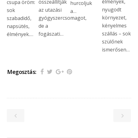
élmények,
összeállítják
csupa öröm:
hurcoljuk
nyugodt
az utazási
sok
a…
környezet,
gyógyszercsomagot,
szabadidő,
kényelmes
de a
napsütés,
szállás – sok
fogászati…
élmények.…
szülőnek
ismerősen…
Megosztás: