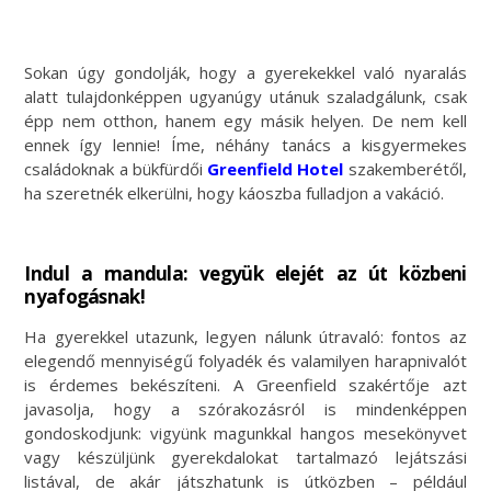
Sokan úgy gondolják, hogy a gyerekekkel való nyaralás
alatt tulajdonképpen ugyanúgy utánuk szaladgálunk, csak
épp nem otthon, hanem egy másik helyen. De nem kell
ennek így lennie! Íme, néhány tanács a kisgyermekes
családoknak a bükfürdői
Greenfield Hotel
szakemberétől,
ha szeretnék elkerülni, hogy káoszba fulladjon a vakáció.
Indul a mandula: vegyük elejét az út közbeni
nyafogásnak!
Ha gyerekkel utazunk, legyen nálunk útravaló: fontos az
elegendő mennyiségű folyadék és valamilyen harapnivalót
is érdemes bekészíteni. A Greenfield szakértője azt
javasolja, hogy a szórakozásról is mindenképpen
gondoskodjunk: vigyünk magunkkal hangos mesekönyvet
vagy készüljünk gyerekdalokat tartalmazó lejátszási
listával, de akár játszhatunk is útközben – például