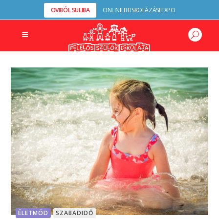
OVIBÓL SULIBA
ONLINE BEISKOLÁZÁSI EXPO
ÉLETMÓD
SZABADIDŐ