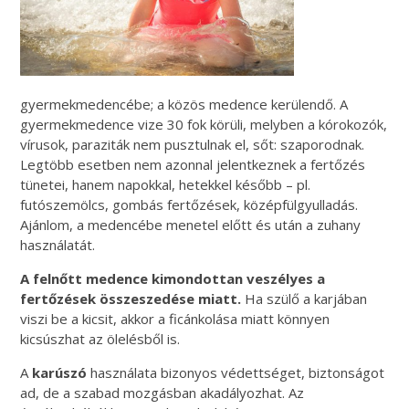
gyermekmedencébe; a közös medence kerülendő. A
gyermekmedence vize 30 fok körüli, melyben a kórokozók,
vírusok, paraziták nem pusztulnak el, sőt: szaporodnak.
Legtöbb esetben nem azonnal jelentkeznek a fertőzés
tünetei, hanem napokkal, hetekkel később – pl.
futószemölcs, gombás fertőzések, középfülgyulladás.
Ajánlom, a medencébe menetel előtt és után a zuhany
használatát.
A felnőtt medence kimondottan veszélyes a
fertőzések összeszedése miatt.
Ha szülő a karjában
viszi be a kicsit, akkor a ficánkolása miatt könnyen
kicsúszhat az ölelésből is.
A
karúszó
használata bizonyos védettséget, biztonságot
ad, de a szabad mozgásban akadályozhat. Az