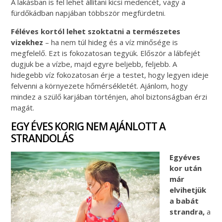
A lakásban is fel lehet állítani kicsi medencét, vagy a
fürdőkádban napjában többször megfürdetni.
Féléves kortól lehet szoktatni a természetes
vizekhez
– ha nem túl hideg és a víz minősége is
megfelelő. Ezt is fokozatosan tegyük. Először a lábfejét
dugjuk be a vízbe, majd egyre beljebb, feljebb. A
hidegebb víz fokozatosan érje a testet, hogy legyen ideje
felvenni a környezete hőmérsékletét. Ajánlom, hogy
mindez a szülő karjában történjen, ahol biztonságban érzi
magát.
EGY ÉVES KORIG NEM AJÁNLOTT A
STRANDOLÁS
Egyéves
kor után
már
elvihetjük
a babát
strandra,
a