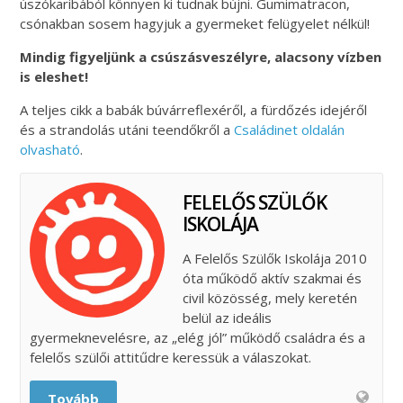
úszókaribából könnyen ki tudnak bújni. Gumimatracon,
csónakban sosem hagyjuk a gyermeket felügyelet nélkül!
Mindig figyeljünk a csúszásveszélyre, alacsony vízben
is eleshet!
A teljes cikk a babák búvárreflexéről, a fürdőzés idejéről
és a strandolás utáni teendőkről a
Családinet oldalán
olvasható
.
FELELŐS SZÜLŐK
ISKOLÁJA
A Felelős Szülők Iskolája 2010
óta működő aktív szakmai és
civil közösség, mely keretén
belül az ideális
gyermeknevelésre, az „elég jól” működő családra és a
felelős szülői attitűdre keressük a válaszokat.
Tovább