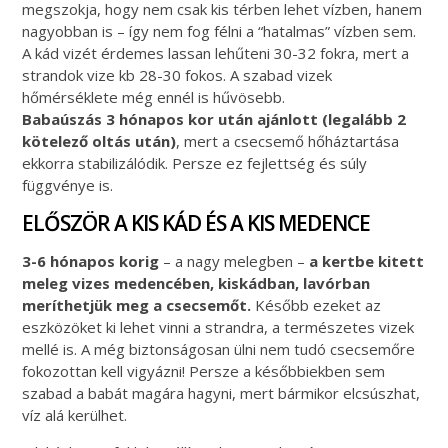
megszokja, hogy nem csak kis térben lehet vízben, hanem
nagyobban is – így nem fog félni a “hatalmas” vízben sem.
A kád vizét érdemes lassan lehűteni 30-32 fokra, mert a
strandok vize kb 28-30 fokos. A szabad vizek
hőmérséklete még ennél is hűvösebb.
Babaúszás 3 hónapos kor után ajánlott (legalább 2
kötelező oltás után)
, mert a csecsemő hőháztartása
ekkorra stabilizálódik. Persze ez fejlettség és súly
függvénye is.
ELŐSZÖR A KIS KÁD ÉS A KIS MEDENCE
3-6 hónapos korig
– a nagy melegben –
a kertbe kitett
meleg vizes medencében, kiskádban, lavórban
meríthetjük meg a csecsemőt.
Később ezeket az
eszközöket ki lehet vinni a strandra, a természetes vizek
mellé is. A még biztonságosan ülni nem tudó csecsemőre
fokozottan kell vigyázni! Persze a későbbiekben sem
szabad a babát magára hagyni, mert bármikor elcsúszhat,
víz alá kerülhet.