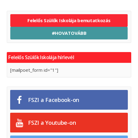
Felelős Szülők Iskolája bemutatkozás
#HOVATOVÁBB
Felelős Szülők Iskolája hírlevél
[mailpoet_form id="1"]
FSZI a Facebook-on
FSZI a Youtube-on