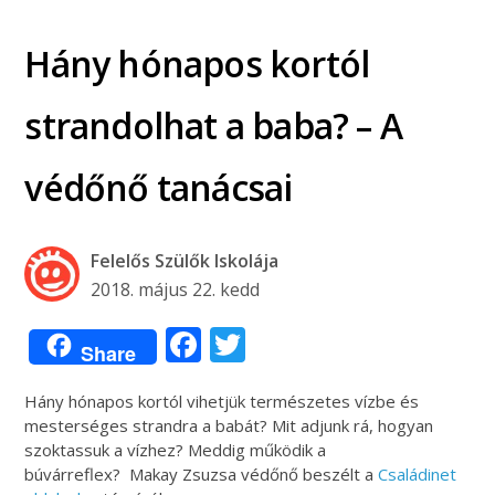
Hány hónapos kortól
strandolhat a baba? – A
védőnő tanácsai
Felelős Szülők Iskolája
2018. május 22. kedd
Facebook
Twitter
Share
Hány hónapos kortól vihetjük természetes vízbe és
mesterséges strandra a babát? Mit adjunk rá, hogyan
szoktassuk a vízhez? Meddig működik a
búvárreflex? Makay Zsuzsa védőnő beszélt a
Családinet