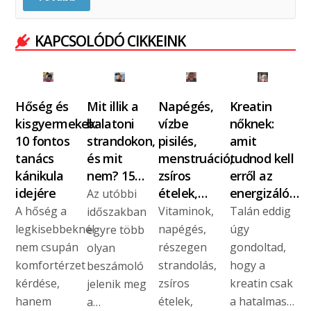
KAPCSOLÓDÓ CIKKEINK
Hőség és
Mit illik a
Napégés,
Kreatin
kisgyermekek:
balatoni
vízbe
nőknek:
10 fontos
strandokon,
pisilés,
amit
tanács
és mit
menstruáció,
tudnod kell
kánikula
nem? 15…
zsíros
erről az
idejére
ételek,…
energizáló…
Az utóbbi
A hőség a
Vitaminok,
Talán eddig
időszakban
legkisebbeknél
napégés,
úgy
egyre több
nem csupán
részegen
gondoltad,
olyan
komfortérzet
strandolás,
hogy a
beszámoló
kérdése,
zsíros
kreatin csak
jelenik meg
hanem
ételek,
a hatalmas…
a…