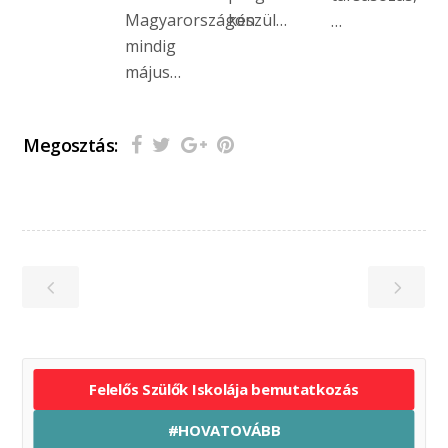
Magyarországon
készül…
…
mindig
május…
Megosztás:
Felelős Szülők Iskolája bemutatkozás
#HOVATOVÁBB