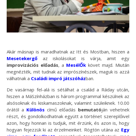
Akár másnap is maradhatnak az Itt és Mostban, hiszen a
Mesetekergő
az iskolásokat is várja, amit egy
improvizációs előadás
, a
MesélŐk
követ majd. Miután
megnézték, mit tudnak az imprószínészek, maguk is azzá
válhatnak a
Családi impró játszóház
ban.
De vasárnap fel-alá is sétálhat a család a Ráday utcán,
hiszen a MáSzínházban is három programmal készülnek az
alsósoknak és kiskamaszoknak, valamint szüleiknek. 10.00
órától a
Különös
című előadás
bemutató
ján vehetnek
részt, és gondolkodhatnak együtt a történet szereplőivel
azon, hogy honnan is tudjuk, mit érzünk, és azon is, hogy
hogyan fejezzük ki az érzelmeinket. Rögtön utána az
Egy