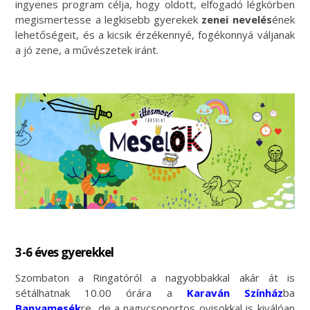
ingyenes program célja, hogy oldott, elfogadó légkörben
megismertesse a legkisebb gyerekek
zenei nevelés
ének
lehetőségeit, és a kicsik érzékennyé, fogékonnyá váljanak
a jó zene, a művészetek iránt.
3-6 éves gyerekkel
Szombaton a Ringatóról a nagyobbakkal akár át is
sétálhatnak 10.00 órára a
Karaván Színház
ba
Banyamesék
re, de a nagycsoportos ovisokkal is kiválóan