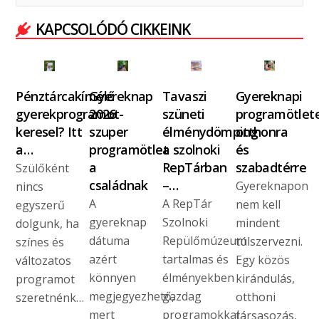
KAPCSOLÓDÓ CIKKEINK
Pénztárcakímélő
Gyereknap
Tavaszi
Gyereknapi
gyerekprogramot
2026 -
szüneti
programötlet
keresel? Itt
szuper
élménydömping
otthonra
a…
programötlet
a szolnoki
és
a
RepTárban
szabadtérre
Szülőként
családnak
–…
Gyereknapon
nincs
A
A RepTár
nem kell
egyszerű
gyereknap
Szolnoki
mindent
dolgunk, ha
dátuma
Repülőmúzeum
túlszervezni.
színes és
azért
tartalmas és
Egy közös
változatos
könnyen
élményekben
kirándulás,
programot
megjegyezhető,
gazdag
otthoni
szeretnénk…
mert
programokkal
társasozás,