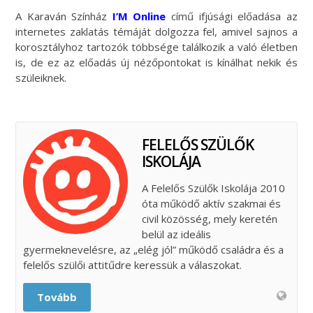
A Karaván Színház
I’M Online
című ifjúsági előadása az
internetes zaklatás témáját dolgozza fel, amivel sajnos a
korosztályhoz tartozók többsége találkozik a való életben
is, de ez az előadás új nézőpontokat is kínálhat nekik és
szüleiknek.
FELELŐS SZÜLŐK
ISKOLÁJA
A Felelős Szülők Iskolája 2010
óta működő aktív szakmai és
civil közösség, mely keretén
belül az ideális
gyermeknevelésre, az „elég jól” működő családra és a
felelős szülői attitűdre keressük a válaszokat.
Tovább