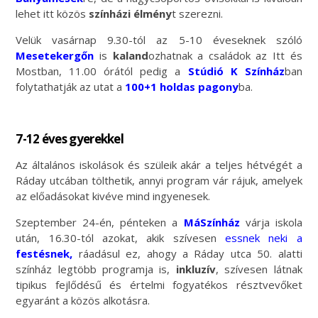
lehet itt közös
színházi élmény
t szerezni.
Velük vasárnap 9.30-tól az 5-10 éveseknek szóló
Mesetekergőn
is
kaland
ozhatnak a családok az Itt és
Mostban, 11.00 órától pedig a
Stúdió K Színház
ban
folytathatják az utat a
100+1 holdas pagony
ba.
7-12 éves gyerekkel
Az általános iskolások és szüleik akár a teljes hétvégét a
Ráday utcában tölthetik, annyi program vár rájuk, amelyek
az előadásokat kivéve mind ingyenesek.
Szeptember 24-én, pénteken a
MáSzínház
várja iskola
után, 16.30-tól azokat, akik szívesen
essnek neki a
festésnek,
ráadásul ez, ahogy a Ráday utca 50. alatti
színház legtöbb programja is,
inkluzív
, szívesen látnak
tipikus fejlődésű és értelmi fogyatékos résztvevőket
egyaránt a közös alkotásra.