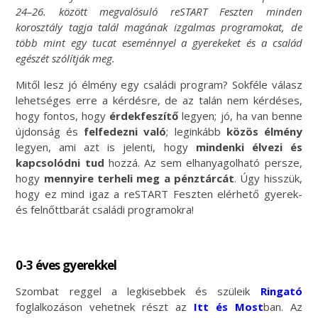
24–26. között megvalósuló reSTART Feszten minden
korosztály tagja talál magának izgalmas programokat, de
több mint egy tucat eseménnyel a gyerekeket és a család
egészét szólítják meg.
Mitől lesz jó élmény egy családi program? Sokféle válasz
lehetséges erre a kérdésre, de az talán nem kérdéses,
hogy fontos, hogy
érdekfeszítő
legyen; jó, ha van benne
újdonság és
felfedezni való
; leginkább
közös élmény
legyen, ami azt is jelenti, hogy
mindenki élvezi és
kapcsolódni tud
hozzá. Az sem elhanyagolható persze,
hogy
mennyire terheli meg a pénztárcát
. Úgy hisszük,
hogy ez mind igaz a reSTART Feszten elérhető gyerek-
és felnőttbarát családi programokra!
0-3 éves gyerekkel
Szombat reggel a legkisebbek és szüleik
Ringató
foglalkozáson vehetnek részt az
Itt és Most
ban. Az