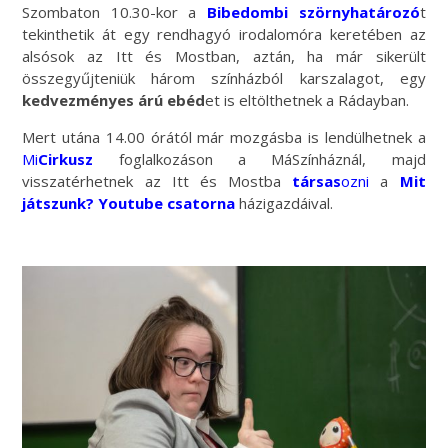
Szombaton 10.30-kor a
Bibedombi szörnyhatározó
t
tekinthetik át egy rendhagyó irodalomóra keretében az
alsósok az Itt és Mostban, aztán, ha már sikerült
összegyűjteniük három színházból karszalagot, egy
kedvezményes árú ebéd
et is eltölthetnek a Rádayban.
Mert utána 14.00 órától már mozgásba is lendülhetnek a
Mi
Cirkusz
foglalkozáson a MáSzínháznál, majd
visszatérhetnek az Itt és Mostba
társas
ozni
a
Mit
játszunk? Youtube csatorna
házigazdáival.