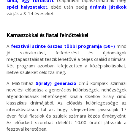
sima, egy fordított
csapatával tapasztalhatnak meg
spéci helyzetek
et
, ebéd után pedig
drámás játékok
várják a 8-14 éveseket.
Kamaszokkal és fiatal felnőttekkel
A
fesztivál szinte összes többi programja (50+)
mind
jó szórakozást, felfedezést és újdonságok
megtapasztalását teszik lehetővé a teljes család számára.
Két program azonban kifejezetten a középiskolásokat,
illetve szüleiket célozza meg.
A MáSzínház
S(irály) generáció
című komplex színházi
nevelési előadása a generációs különbségek, nehézségek
átgondolásának lehetőségét kínálja Csehov Sirály című
klasszikus drámájából. Az előadás különlegessége az
interaktivitáson túl az, hogy kifejezetten javasolják 17
éven felüli fiatalok és szüleik számára közös élményként.
Az előadást szombat délelőtt 10.00 órától játsszák a
fesztivál keretében.