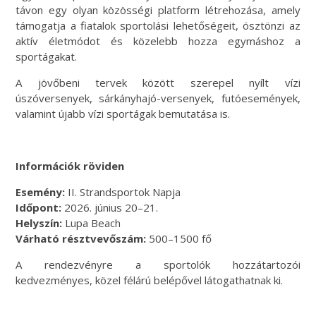
távon egy olyan közösségi platform létrehozása, amely
támogatja a fiatalok sportolási lehetőségeit, ösztönzi az
aktív életmódot és közelebb hozza egymáshoz a
sportágakat.
A jövőbeni tervek között szerepel nyílt vízi
úszóversenyek, sárkányhajó-versenyek, futóesemények,
valamint újabb vízi sportágak bemutatása is.
Információk röviden
Esemény:
II. Strandsportok Napja
Időpont:
2026. június 20–21.
Helyszín:
Lupa Beach
Várható résztvevőszám:
500–1500 fő
A rendezvényre a sportolók hozzátartozói
kedvezményes, közel félárú belépővel látogathatnak ki.