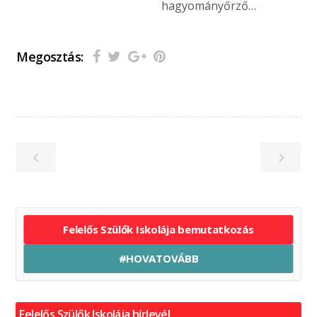
hagyományőrző…
Megosztás:
Felelős Szülők Iskolája bemutatkozás
#HOVATOVÁBB
Felelős Szülők Iskolája hírlevél