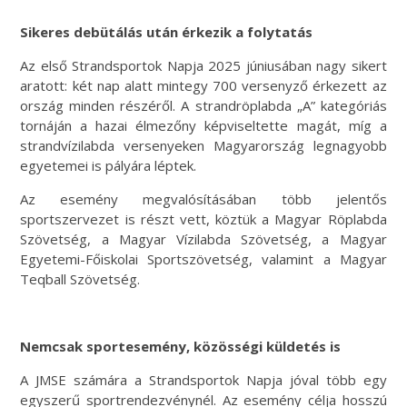
Sikeres debütálás után érkezik a folytatás
Az első Strandsportok Napja 2025 júniusában nagy sikert
aratott: két nap alatt mintegy 700 versenyző érkezett az
ország minden részéről. A strandröplabda „A” kategóriás
tornáján a hazai élmezőny képviseltette magát, míg a
strandvízilabda versenyeken Magyarország legnagyobb
egyetemei is pályára léptek.
Az esemény megvalósításában több jelentős
sportszervezet is részt vett, köztük a Magyar Röplabda
Szövetség, a Magyar Vízilabda Szövetség, a Magyar
Egyetemi-Főiskolai Sportszövetség, valamint a Magyar
Teqball Szövetség.
Nemcsak sportesemény, közösségi küldetés is
A JMSE számára a Strandsportok Napja jóval több egy
egyszerű sportrendezvénynél. Az esemény célja hosszú