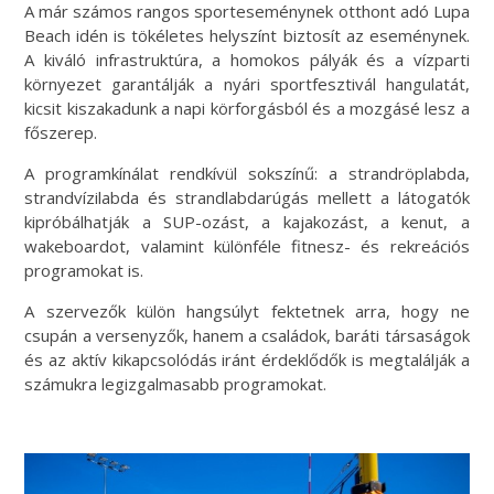
A már számos rangos sporteseménynek otthont adó Lupa
Beach idén is tökéletes helyszínt biztosít az eseménynek.
A kiváló infrastruktúra, a homokos pályák és a vízparti
környezet garantálják a nyári sportfesztivál hangulatát,
kicsit kiszakadunk a napi körforgásból és a mozgásé lesz a
főszerep.
A programkínálat rendkívül sokszínű: a strandröplabda,
strandvízilabda és strandlabdarúgás mellett a látogatók
kipróbálhatják a SUP-ozást, a kajakozást, a kenut, a
wakeboardot, valamint különféle fitnesz- és rekreációs
programokat is.
A szervezők külön hangsúlyt fektetnek arra, hogy ne
csupán a versenyzők, hanem a családok, baráti társaságok
és az aktív kikapcsolódás iránt érdeklődők is megtalálják a
számukra legizgalmasabb programokat.