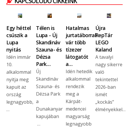
KAPCSOLÓDÓ CIKKEINK
Egy héttel
Télen is
Hatalmas
Újra
csúszik a
Lupa - Új
jurtatáborral
RepTár
Lupa
Skandináv
vár több
LEGO
nyitás
Szauna- és
tízezer
Kaland
Dézsa
látogatót
Idén immár
A tavalyi
Park…
a…
10.
nagy sikerre
Új
Idén hetedik
alkalommal
való
Skandináv
alkalommal
nyitja meg
tekintettel
Szauna- és
rendezik
kapuit az
2026-ban
Dézsa Park
meg a
ország
ismét
a
Kárpát-
legnagyobb,
„kockás”
Dunakanyar
medencei
…
élményekkel…
kapujában
magyarság
…
legnagyobb