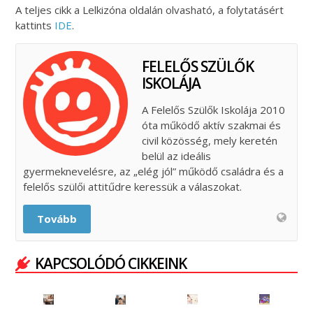
A teljes cikk a Lelkizóna oldalán olvasható, a folytatásért
kattints
IDE
.
FELELŐS SZÜLŐK
ISKOLÁJA
A Felelős Szülők Iskolája 2010
óta működő aktív szakmai és
civil közösség, mely keretén
belül az ideális
gyermeknevelésre, az „elég jól” működő családra és a
felelős szülői attitűdre keressük a válaszokat.
Tovább
KAPCSOLÓDÓ CIKKEINK