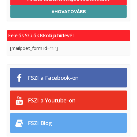
#HOVATOVÁBB
Felelős Szülők Iskolája hírlevél
[mailpoet_form id="1"]
FSZI a Facebook-on
FSZI a Youtube-on
FSZI Blog