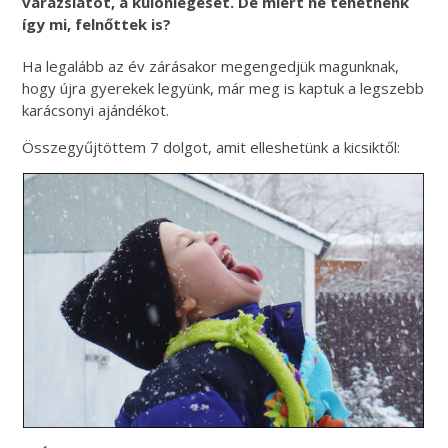
varázslatot, a különlegeset. De miért ne tehetnénk
így mi, felnőttek is?
Ha legalább az év zárásakor megengedjük magunknak,
hogy újra gyerekek legyünk, már meg is kaptuk a legszebb
karácsonyi ajándékot.
Összegyűjtöttem 7 dolgot, amit elleshetünk a kicsiktől: