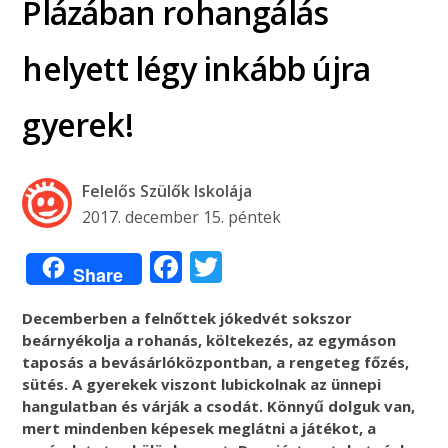
Plázában rohangálás
helyett légy inkább újra
gyerek!
Felelős Szülők Iskolája
2017. december 15. péntek
Facebook
Twitter
Share
Decemberben a felnőttek jókedvét sokszor
beárnyékolja a rohanás, költekezés, az egymáson
taposás a bevásárlóközpontban, a rengeteg főzés,
sütés. A gyerekek viszont lubickolnak az ünnepi
hangulatban és várják a csodát. Könnyű dolguk van,
mert mindenben képesek meglátni a játékot, a