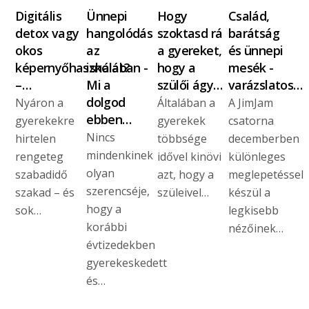
Digitális
Ünnepi
Hogy
Család,
detox vagy
hangolódás
szoktasd rá
barátság
okos
az
a gyereket,
és ünnepi
képernyőhasználat?
iskolában -
hogy a
mesék -
–…
Mi a
szülői ágy…
varázslatos…
dolgod
Nyáron a
Általában a
A JimJam
ebben…
gyerekekre
gyerekek
csatorna
Nincs
hirtelen
többsége
decemberben
mindenkinek
rengeteg
idővel kinövi
különleges
olyan
szabadidő
azt, hogy a
meglepetéssel
szerencséje,
szakad – és
szüleivel…
készül a
hogy a
sok…
legkisebb
korábbi
nézőinek…
évtizedekben
gyerekeskedett
és…