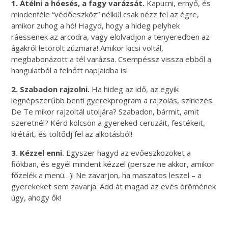
1. Átélni a
hóesés, a fagy vará
zsát.
Kapucni, ernyő, és
mindenféle “védőeszköz” nélkül csak nézz fel az égre,
amikor zuhog a hó! Hagyd, hogy a hideg pelyhek
ráessenek az arcodra, vagy elolvadjon a tenyeredben az
ágakról letörölt zúzmara! Amikor kicsi voltál,
megbabonázott a tél varázsa. Csempéssz vissza ebből a
hangulatból a felnőtt napjaidba is!
2. Szabadon rajzolni.
Ha hideg az idő, az egyik
legnépszerűbb benti gyerekprogram a rajzolás, színezés.
De Te mikor rajzoltál utoljára? Szabadon, bármit, amit
szeretnél? Kérd kölcsön a gyereked ceruzáit, festékeit,
krétáit, és töltődj fel az alkotásból!
3. Kézzel enni.
Egyszer hagyd az evőeszközöket a
fiókban, és egyél mindent kézzel (persze ne akkor, amikor
főzelék a menü…)! Ne zavarjon, ha maszatos leszel – a
gyerekeket sem zavarja. Add át magad az evés örömének
úgy, ahogy ők!