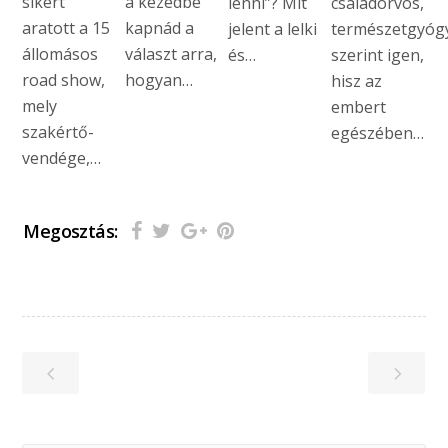
sikert
a kezedbe
lenni”? Mit
családorvos,
aratott a 15
kapnád a
jelent a lelki
természetgyóg
állomásos
választ arra,
és…
szerint igen,
road show,
hogyan…
hisz az
mely
embert
szakértő-
egészében…
vendége,…
Megosztás: