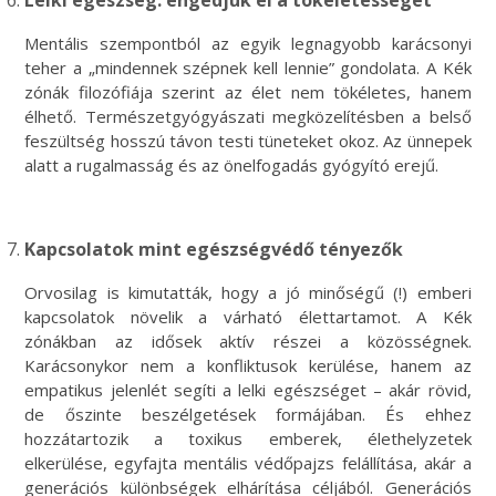
Mentális szempontból az egyik legnagyobb karácsonyi
teher a „mindennek szépnek kell lennie” gondolata. A Kék
zónák filozófiája szerint az élet nem tökéletes, hanem
élhető. Természetgyógyászati megközelítésben a belső
feszültség hosszú távon testi tüneteket okoz. Az ünnepek
alatt a rugalmasság és az önelfogadás gyógyító erejű.
Kapcsolatok mint egészségvédő tényezők
Orvosilag is kimutatták, hogy a jó minőségű (!) emberi
kapcsolatok növelik a várható élettartamot. A Kék
zónákban az idősek aktív részei a közösségnek.
Karácsonykor nem a konfliktusok kerülése, hanem az
empatikus jelenlét segíti a lelki egészséget – akár rövid,
de őszinte beszélgetések formájában. És ehhez
hozzátartozik a toxikus emberek, élethelyzetek
elkerülése, egyfajta mentális védőpajzs felállítása, akár a
generációs különbségek elhárítása céljából. Generációs