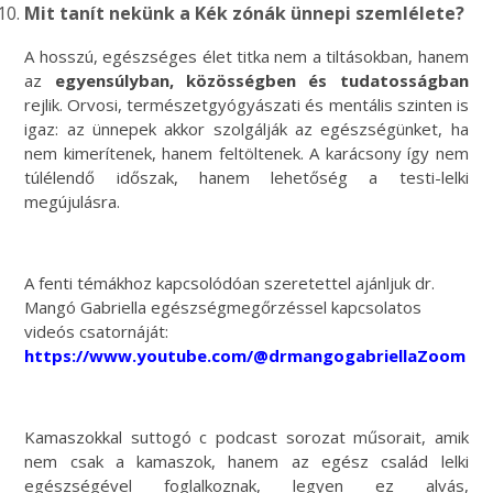
Mit tanít nekünk a Kék zónák ünnepi szemlélete?
A hosszú, egészséges élet titka nem a tiltásokban, hanem
az
egyensúlyban, közösségben és tudatosságban
rejlik. Orvosi, természetgyógyászati és mentális szinten is
igaz: az ünnepek akkor szolgálják az egészségünket, ha
nem kimerítenek, hanem feltöltenek. A karácsony így nem
túlélendő időszak, hanem lehetőség a testi-lelki
megújulásra.
A fenti témákhoz kapcsolódóan szeretettel ajánljuk dr.
Mangó Gabriella egészségmegőrzéssel kapcsolatos
videós csatornáját:
https://www.youtube.com/@drmangogabriellaZoom
Kamaszokkal suttogó c podcast sorozat műsorait, amik
nem csak a kamaszok, hanem az egész család lelki
egészségével foglalkoznak, legyen ez alvás,