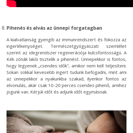
Pihenés és alvás az ünnepi forgatagban
A kialvatlanság gyengíti az immunrendszert és fokozza az
ingerlékenységet. Természetgyógyászati szemlélet
szerint az idegrendszer regenerációja kulcsfontosságú. A
Kék zónák lakói tisztelik a pihenést. Ünnepekkor is fontos,
hogy legyenek „csendes idők”, amikor nem kell teljesíteni.
Sokan sokkal kevesebb ingert tudunk befogadni, mint ami
az ünnepekkor a nyakunkba szakad, ilyenkor fontos az
elvonulás, akár csak 10-20 perces csendes pihenő, amihez
jogunk van. Kérjük időt és adjunk időt egymásnak.