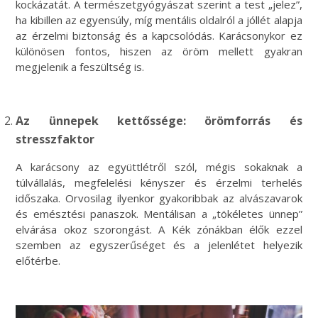
kockázatát. A természetgyógyászat szerint a test „jelez”,
ha kibillen az egyensúly, míg mentális oldalról a jóllét alapja
az érzelmi biztonság és a kapcsolódás. Karácsonykor ez
különösen fontos, hiszen az öröm mellett gyakran
megjelenik a feszültség is.
Az ünnepek kettőssége: örömforrás és
stresszfaktor
A karácsony az együttlétről szól, mégis sokaknak a
túlvállalás, megfelelési kényszer és érzelmi terhelés
időszaka. Orvosilag ilyenkor gyakoribbak az alvászavarok
és emésztési panaszok. Mentálisan a „tökéletes ünnep”
elvárása okoz szorongást. A Kék zónákban élők ezzel
szemben az egyszerűséget és a jelenlétet helyezik
előtérbe.