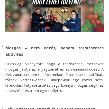
Mozgás – nem edzés, hanem természetes
aktivitás
Orvosilag bizonyított, hogy a rendszeres, mérsékelt
mozgás javítja az anyagcserét és az immunműködést. A
Kék zónákban nem edzőtermekbe járnak, hanem sétálnak,
főznek, kertészkednek. Ünnepekkor egy közös séta,
kirándulás, kutyasétáltatás vagy könnyű mozgás segíti az
emésztést és a lelki egyensúlyt is.
Lelki egészség: engedjük el a tökéletességet