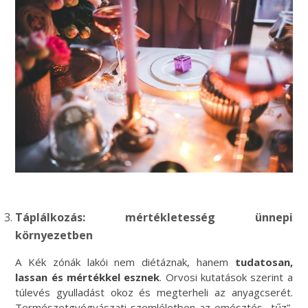
Táplálkozás: mértékletesség ünnepi
környezetben
A Kék zónák lakói nem diétáznak, hanem
tudatosan,
lassan és mértékkel esznek
. Orvosi kutatások szerint a
túlevés gyulladást okoz és megterheli az anyagcserét.
Természetgyógyászati szemléletben az emésztés „tűz”,