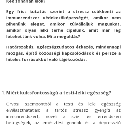
Kék zónában élők?
Egy friss kutatás szerint a stressz csökkenti az
immunrendszer védekezőképességét, amikor nem
pihenünk eleget, amikor túlvállaljuk magunkat,
amikor olyan lelki terhe cipelünk, amit már rég
letehettünk volna. Mi a megoldás?
Határszabás, egészségtudatos étkezés, mindennapi
mozgás, építő közösségi kapcsolódások és persze a
hiteles forrásokból való tájékozódás.
Miért kulcsfontosságú a testi-lelki egészség?
Orvosi szempontból a testi és lelki egészség
elválaszthatatlan: a tartós stressz gyengíti az
immunrendszert, növeli a szív- és érrendszeri
betegségek, az emésztési gondok és a depresszió