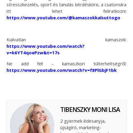
stresszkezelés, sport és tanulás kérdésköre, a csatornára
itt lehet feliratkozni:
https://www.youtube.com/@kamaszokkalsuttogo
Kialvatlan kamaszok:
https://www.youtube.com/watch?
v=k6YT4qoePzw&t=17s
Ne add fel! – kamaszkori túlterheltségről:
https://www.youtube.com/watch?v=f8PlGbjF1bk
TIBENSZKY MONI LISA
2 gyermek édesanyja,
újságíró, marketing-