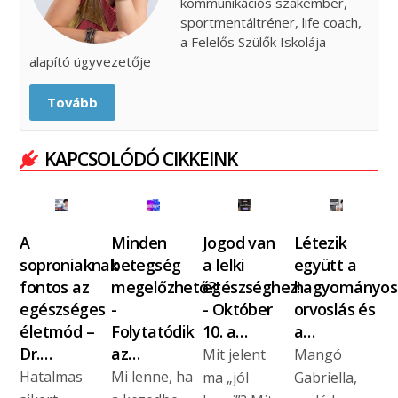
kommunikációs szakember,
sportmentáltréner, life coach,
a Felelős Szülők Iskolája
alapító ügyvezetője
Tovább
KAPCSOLÓDÓ CIKKEINK
A
Minden
Jogod van
Létezik
soproniaknak
betegség
a lelki
együtt a
fontos az
megelőzhető?!
egészséghez!
hagyományos
egészséges
-
- Október
orvoslás és
életmód –
Folytatódik
10. a…
a…
Dr.…
az…
Mit jelent
Mangó
Hatalmas
Mi lenne, ha
ma „jól
Gabriella,