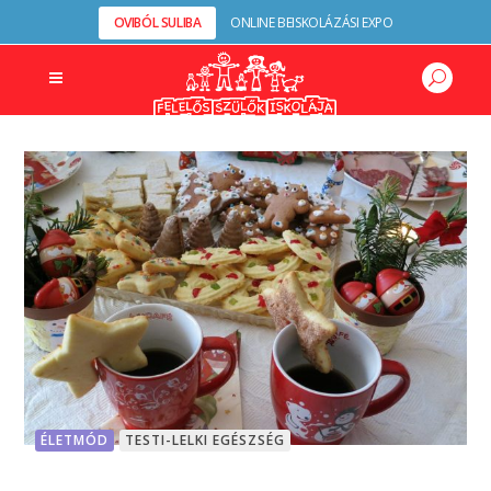
OVIBÓL SULIBA
ONLINE BEISKOLÁZÁSI EXPO
ÉLETMÓD
TESTI-LELKI EGÉSZSÉG