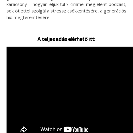
karácsony – hogyan éljük túl ? címmel megjelent podcast,
sok ötlettel szolgál a stressz csökkentésére, a generációs
híd megteremtésére.
A teljes adás elérhető itt: