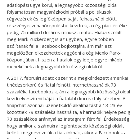
adatlopási ügye körül, a legnagyobb közösségi oldal
folyamatosan magyarázkodni próbál a politikusok,
cégvezérek és legfőképpen saját felhasználói előtt,
részvényei zuhanórepülésbe kezdtek, a cég piaci értéke
pedig 75 milliárd dolláros mínuszt mutat. Hiába szólalt
meg Mark Zuckerberg is az ügyben, egyre többen
szólítanak fel a Facebook bojkottjára, ám már ezt
megelőzően elkezdhettek aggódni a cég Menlo Park-i
központjában, hiszen a fiatalok egy ideje egyre inkább
menekülnek a legnagyobb közösségi oldalról.
A 2017. februári adatok szerint a megkérdezett amerikai
tinédzserkorú és fiatal felnőtt internethasználók 73
százaléka facebookozik, ám a legnagyobb közösségi oldal
kezdi elveszíteni báját a fiatalabb korosztály körében. A
Snapchat azonnali üzenetküldő alkalmazást a 13-23 év
közöttiek 79 százaléka használta, a harmadik helyre pedig
73 százalékos aránnyal az Instagram fért fel. Érdekesség,
hogy amikor a számukra legfontosabb közösségi oldalt
kellett megnevezniük a fiataloknak, akkor a Facebook – a