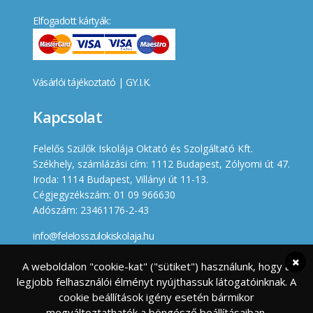
Elfogadott kártyák:
Vásárlói tájékoztató
|
GY.I.K.
Kapcsolat
Felelős Szülők Iskolája Oktató és Szolgáltató Kft.
Székhely, számlázási cím: 1112 Budapest, Zólyomi út 47.
Iroda: 1114 Budapest, Villányi út 11-13.
Cégjegyzékszám: 01 09 966630
Adószám: 23461176-2-43
info@felelosszulokiskolaja.hu
+36 20 358 66 12
A weboldalon "cookie-kat" ("sütiket") használunk, hogy a
legjobb felhasználói élményt nyújthassuk látogatóinknak. A
Készített
cookie beállítások igény esetén bármikor
megváltoztathatók a böngésző beállításaiban.