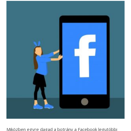
Miközben egyre dagad a botrány a Facebook legutóbbi