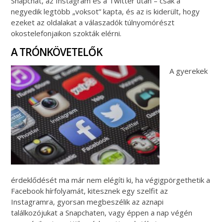
Snapchat, az Instagram és a Twitter után – csak a
negyedik legtöbb „voksot” kapta, és az is kiderült, hogy
ezeket az oldalakat a válaszadók túlnyomórészt
okostelefonjaikon szokták elérni.
A TRÓNKÖVETELŐK
A gyerekek
érdeklődését ma már nem elégíti ki, ha végigpörgethetik a
Facebook hírfolyamát, kitesznek egy szelfit az
Instagramra, gyorsan megbeszélik az aznapi
találkozójukat a Snapchaten, vagy éppen a nap végén