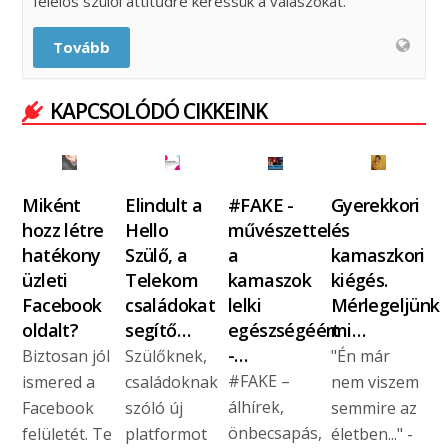
felelős szülői attitűdre keressük a válaszokat.
Tovább
KAPCSOLÓDÓ CIKKEINK
Miként
Elindult a
#FAKE -
Gyerekkori
hozz létre
Hello
művészettel
és
hatékony
Szülő, a
a
kamaszkori
üzleti
Telekom
kamaszok
kiégés.
Facebook
családokat
lelki
Mérlegeljünk
oldalt?
segítő…
egészségéért
mi…
-…
Biztosan jól
Szülőknek,
"Én már
#FAKE –
ismered a
családoknak
nem viszem
álhírek,
Facebook
szóló új
semmire az
önbecsapás,
felületét. Te
platformot
életben..." -