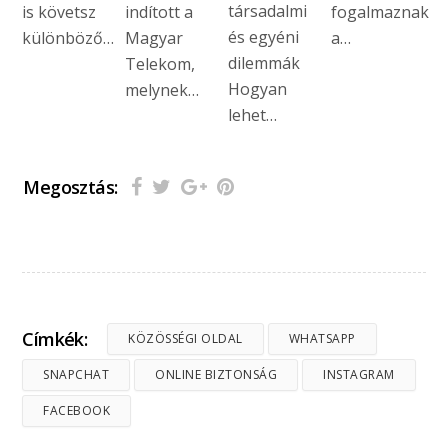
társadalmi
is követsz
indított a
fogalmaznak
és egyéni
különböző…
Magyar
a…
dilemmák
Telekom,
Hogyan
melynek…
lehet…
Megosztás:
Címkék:
KÖZÖSSÉGI OLDAL
WHATSAPP
SNAPCHAT
ONLINE BIZTONSÁG
INSTAGRAM
FACEBOOK