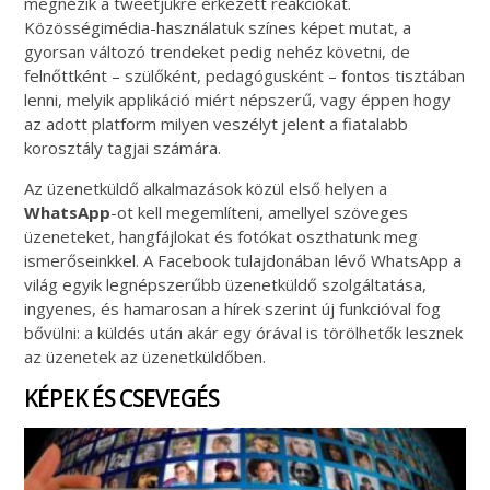
megnézik a tweetjükre érkezett reakciókat.
Közösségimédia-használatuk színes képet mutat, a
gyorsan változó trendeket pedig nehéz követni, de
felnőttként – szülőként, pedagógusként – fontos tisztában
lenni, melyik applikáció miért népszerű, vagy éppen hogy
az adott platform milyen veszélyt jelent a fiatalabb
korosztály tagjai számára.
Az üzenetküldő alkalmazások közül első helyen a
WhatsApp
-ot kell megemlíteni, amellyel szöveges
üzeneteket, hangfájlokat és fotókat oszthatunk meg
ismerőseinkkel. A Facebook tulajdonában lévő WhatsApp a
világ egyik legnépszerűbb üzenetküldő szolgáltatása,
ingyenes, és hamarosan a hírek szerint új funkcióval fog
bővülni: a küldés után akár egy órával is törölhetők lesznek
az üzenetek az üzenetküldőben.
KÉPEK ÉS CSEVEGÉS