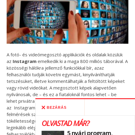
A fotó- és videómegosztó applikációk és oldalak közülük
az
Instagram
emelkedik ki a maga 800 milliós táborával. A
közösségi hálókra jellemző funkciókkal bír, azaz
felhasználói tudják követni egymást, kinyilváníthatják
tetszésüket, illetve kommentálhatják a feltöltött képeket
vagy rövid videókat. A megosztott képek alapvetően
nyilvánosak, de – és ez a fiataloknál fontos lehet – be
lehet privátra is állítani a profilt. A szülők jó ha tudják, hogy
az Instagram Directen keresztül csevegni is lehet, s a
BEZÁRÁS
felmérések szerint az Instagramon megosztott, sokszor
tökéletességet sugárzó, szétfilterezett képek váltanak ki
OLVASTAD MÁR?
leginkább elégedetlenséget és okoznak szorongást a
5 nyári program,
felhasználókban.