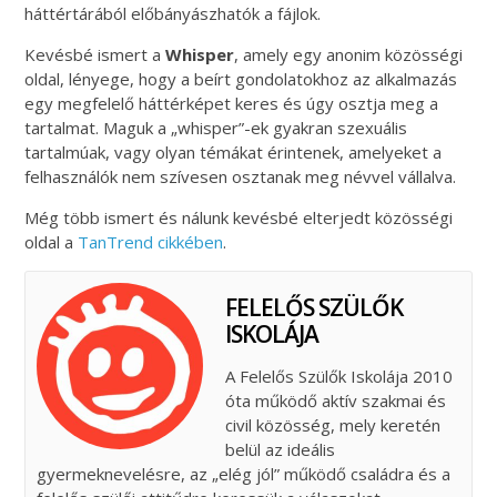
háttértárából előbányászhatók a fájlok.
Kevésbé ismert a
Whisper
, amely egy anonim közösségi
oldal, lényege, hogy a beírt gondolatokhoz az alkalmazás
egy megfelelő háttérképet keres és úgy osztja meg a
tartalmat. Maguk a „whisper”-ek gyakran szexuális
tartalmúak, vagy olyan témákat érintenek, amelyeket a
felhasználók nem szívesen osztanak meg névvel vállalva.
Még több ismert és nálunk kevésbé elterjedt közösségi
oldal a
TanTrend cikkében
.
FELELŐS SZÜLŐK
ISKOLÁJA
A Felelős Szülők Iskolája 2010
óta működő aktív szakmai és
civil közösség, mely keretén
belül az ideális
gyermeknevelésre, az „elég jól” működő családra és a