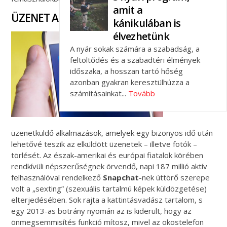
amit a
ÜZENET A SEMMIBE
kánikulában is
élvezhetünk
Külön
kategóriát
A nyár sokak számára a szabadság, a
képeznek
feltöltődés és a szabadtéri élmények
azok az
időszaka, a hosszan tartó hőség
azonban gyakran keresztülhúzza a
számításainkat...
Tovább
üzenetküldő alkalmazások, amelyek egy bizonyos idő után
lehetővé teszik az elküldött üzenetek – illetve fotók –
törlését. Az észak-amerikai és európai fiatalok körében
rendkívüli népszerűségnek örvendő, napi 187 millió aktív
felhasználóval rendelkező
Snapchat
-nek úttörő szerepe
volt a „sexting” (szexuális tartalmú képek küldözgetése)
elterjedésében. Sok rajta a kattintásvadász tartalom, s
egy 2013-as botrány nyomán az is kiderült, hogy az
önmegsemmisítés funkció mítosz, mivel az okostelefon