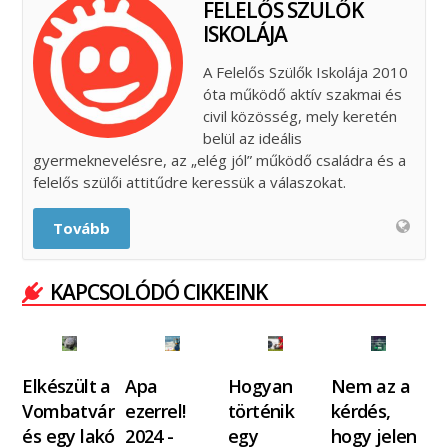
FELELŐS SZÜLŐK
ISKOLÁJA
A Felelős Szülők Iskolája 2010
óta működő aktív szakmai és
civil közösség, mely keretén
belül az ideális
gyermeknevelésre, az „elég jól” működő családra és a
felelős szülői attitűdre keressük a válaszokat.
Tovább
KAPCSOLÓDÓ CIKKEINK
Elkészült a
Apa
Hogyan
Nem az a
Vombatvár
ezerrel!
történik
kérdés,
és egy lakó
2024 -
egy
hogy jelen