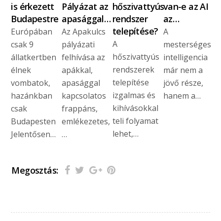
is érkezett
Pályázat az
hőszivattyús
van-e az AI
Budapestre
apasággal…
rendszer
az…
telepítése?
Európában
Az Apakulcs
A
A
csak 9
pályázati
mesterséges
hőszivattyús
állatkertben
felhívása az
intelligencia
rendszerek
élnek
apákkal,
már nem a
telepítése
vombatok,
apasággal
jövő része,
izgalmas és
hazánkban
kapcsolatos
hanem a…
kihívásokkal
csak
frappáns,
teli folyamat
Budapesten
emlékezetes,
lehet,…
Jelentősen…
…
Megosztás: