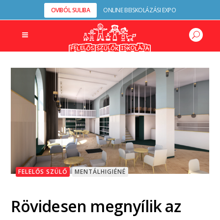
OVIBÓL SULIBA
ONLINE BEISKOLÁZÁSI EXPO
FELELŐS SZÜLŐ
MENTÁLHIGIÉNÉ
Rövidesen megnyílik az