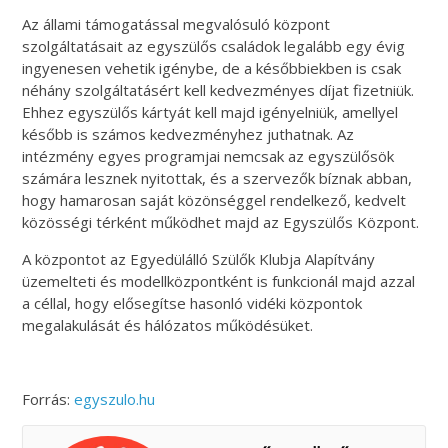
Az állami támogatással megvalósuló központ
szolgáltatásait az egyszülős családok legalább egy évig
ingyenesen vehetik igénybe, de a későbbiekben is csak
néhány szolgáltatásért kell kedvezményes díjat fizetniük.
Ehhez egyszülős kártyát kell majd igényelniük, amellyel
később is számos kedvezményhez juthatnak. Az
intézmény egyes programjai nemcsak az egyszülősök
számára lesznek nyitottak, és a szervezők bíznak abban,
hogy hamarosan saját közönséggel rendelkező, kedvelt
közösségi térként működhet majd az Egyszülős Központ.
A központot az Egyedülálló Szülők Klubja Alapítvány
üzemelteti és modellközpontként is funkcionál majd azzal
a céllal, hogy elősegítse hasonló vidéki központok
megalakulását és hálózatos működésüket.
Forrás:
egyszulo.hu