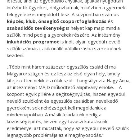
létesül, ahol az egyedülálló anyukák, apukák nyugodtan
intézhetik ügyeiket, dolgozhatnak, miközben a gyermek
felügyelete is megoldott lesz. A központban számos
képzés, klub, önsegítő csoportfoglalkozás
és
szabadidős tevékenység
is helyet kap majd mind a
szülők, mind pedig a gyerekek részére. Az intézmény
inkubációs programot
is indít olyan egyedül nevelő
szülők számára, akik önálló vállalkozásba szeretnének
kezdeni.
„Több mint háromszázezer egyszülős család él ma
Magyarországon és ez lesz az első olyan hely, amely
kifejezetten nekik és róluk szól – hangsúlyozta Nagy Anna,
az intézményt MAJD működtető alapítvány elnöke. – A
központ egyik pillére a segítségnyújtás, hiszen egyedül
nevelő szülőként és egyszülős családban nevelkedő
gyerekként sok nehézséget kell megoldaniuk a
mindennapokban. A másik feladatunk pedig a
közösségépítés, hiszen egy tavaszi kutatásunk
eredményei azt mutatták, hogy az egyedül nevelő szülők
legnagyobb problémája az elmagányosodás.”