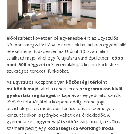
előkészítést követően célegyenesbe ért az Egyszülős
Központ megvalósítása. A nemcsak hazánkban egyedülálló
létesítmény Budapesten az Üllői út 30. szám alatt
található majd, ahol egy felújításra váró épületben,
több
mint 600 négyzetméteren
alakítják ki a működéshez
szükséges tereket, funkciókat.
Az Egyszülős Központ olyan
közösségi térként
működik majd
, ahol a rendszeres
programokon kívül
gyakorlati segítséget
is kapnak az egyedülálló szülők.
Jövő év februárjától a központ eddigi online jogi,
pszichológiai és mediációs tanácsadásait személyes
konzultációkon is igénybe vehetik az érdeklődők. A
gyermekeket
ingyenes játszóház
várja majd, a szülők
számára pedig egy
közösségi (co-working) iroda