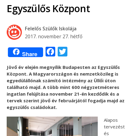
Egyszülős Központ
Felelős Szülők Iskolája
2017. november 27. hétfő
Facebook
Twitter
Share
Jövő év elején megnyílik Budapesten az Egyszülős
Központ. A Magyarországon és nemzetközileg is
egyedülállónak számító intézmény az Üllői úton
található majd. A több mint 600 négyzetméteres
ingatlan felújítása november 21-én kezdődik és a
tervek szerint jövő év februárjától fogadja majd az
egyszülős családokat.
Alapos
tervezést
és