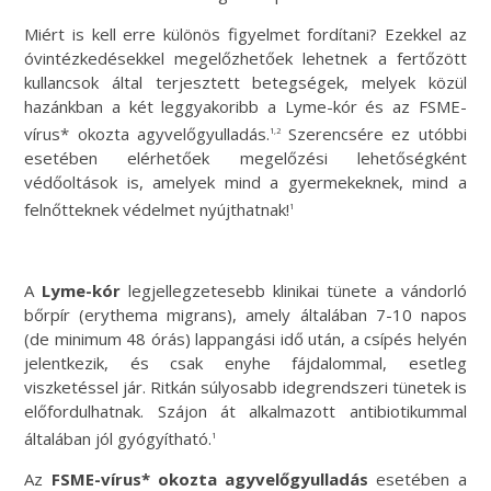
Miért is kell erre különös figyelmet fordítani? Ezekkel az
óvintézkedésekkel megelőzhetőek lehetnek a fertőzött
kullancsok által terjesztett betegségek, melyek közül
hazánkban a két leggyakoribb a Lyme-kór és az FSME-
vírus* okozta agyvelőgyulladás.
Szerencsére ez utóbbi
1,2
esetében elérhetőek megelőzési lehetőségként
védőoltások is, amelyek mind a gyermekeknek, mind a
felnőtteknek védelmet nyújthatnak!
1
A
Lyme-kór
legjellegzetesebb klinikai tünete a vándorló
bőrpír (erythema migrans), amely általában 7-10 napos
(de minimum 48 órás) lappangási idő után, a csípés helyén
jelentkezik, és csak enyhe fájdalommal, esetleg
viszketéssel jár. Ritkán súlyosabb idegrendszeri tünetek is
előfordulhatnak. Szájon át alkalmazott antibiotikummal
általában jól gyógyítható.
1
Az
FSME-vírus
*
okozta agyvelőgyulladás
esetében a