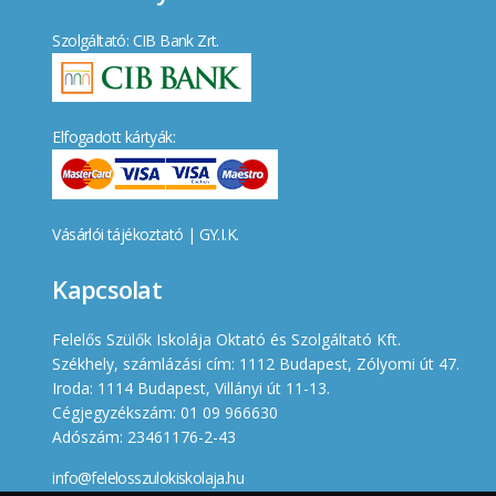
Szolgáltató: CIB Bank Zrt.
Elfogadott kártyák:
Vásárlói tájékoztató
|
GY.I.K.
Kapcsolat
Felelős Szülők Iskolája Oktató és Szolgáltató Kft.
Székhely, számlázási cím: 1112 Budapest, Zólyomi út 47.
Iroda: 1114 Budapest, Villányi út 11-13.
Cégjegyzékszám: 01 09 966630
Adószám: 23461176-2-43
info@felelosszulokiskolaja.hu