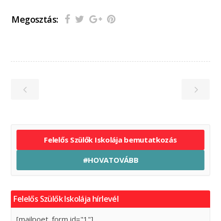
Megosztás:
Felelős Szülők Iskolája bemutatkozás
#HOVATOVÁBB
Felelős Szülők Iskolája hírlevél
[mailpoet_form id="1"]