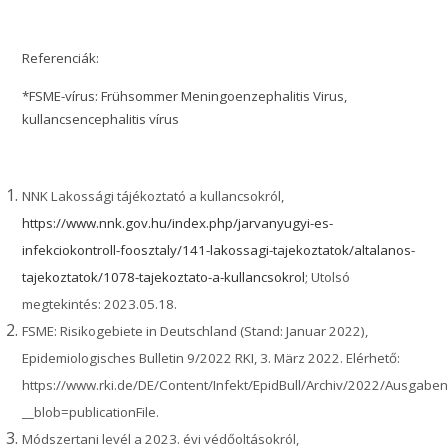
Referenciák:
*FSME-vírus: Frühsommer Meningoenzephalitis Virus,
kullancsencephalitis vírus
NNK Lakossági tájékoztató a kullancsokról,
https://www.nnk.gov.hu/index.php/jarvanyugyi-es-
infekciokontroll-foosztaly/141-lakossagi-tajekoztatok/altalanos-
tajekoztatok/1078-tajekoztato-a-kullancsokrol
; Utolsó
megtekintés: 2023.05.18.
FSME: Risikogebiete in Deutschland (Stand: Januar 2022),
Epidemiologisches Bulletin 9/2022 RKI, 3. März 2022. Elérhető:
https://www.rki.de/DE/Content/Infekt/EpidBull/Archiv/2022/Ausgabe
__blob=publicationFile.
Módszertani levél a 2023. évi védőoltásokról,