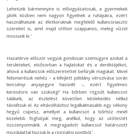
Lehetünk bármennyire is elővigyázatosak, a gyermekek
játék közben nem nagyon figyelnek a ruhájukra, ezért
használhatunk az életkoruknak megfelelő kullancsriasztó
szereket is, amit majd otthon szappanos, meleg vízzel
mossunk le.
1
Hazatérve először vegyük gondosan szemügyre azokat a
területeket, elsősorban a hajlatokat és a deréktájékot,
ahová a kullancsok előszeretettel befúrják magukat. Mivel
felismerésük nehéz – a kifejlett példány vérszívása során
lencsényi anyajegyre hasonlít –, ezért figyelmes
keresésre van szükség!
Ha bőrben rögzült kullancsot
3
találunk, az észlelést követően késlekedés nélkül
távolítsuk el. Az eltávolításhoz legalkalmasabb egy vékony
hegyű csipesz, amellyel a kullancsot a bőrhöz minél
közelebb foghatjuk meg, anélkül, hogy az utótestét
összenyomnánk. A megragadott kullancsot határozott
mozdulattal húzzuk ki a rögzülési pontból.
1