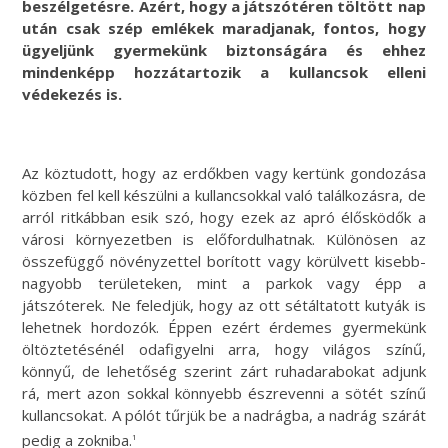
beszélgetésre. Azért, hogy a játszótéren töltött nap
után csak szép emlékek maradjanak, fontos, hogy
ügyeljünk gyermekünk biztonságára és ehhez
mindenképp hozzátartozik a kullancsok elleni
védekezés is.
Az köztudott, hogy az erdőkben vagy kertünk gondozása
közben fel kell készülni a kullancsokkal való találkozásra, de
arról ritkábban esik szó, hogy ezek az apró élősködők a
városi környezetben is előfordulhatnak. Különösen az
összefüggő növényzettel borított vagy körülvett kisebb-
nagyobb területeken, mint a parkok vagy épp a
játszóterek. Ne feledjük, hogy az ott sétáltatott kutyák is
lehetnek hordozók. Éppen ezért érdemes gyermekünk
öltöztetésénél odafigyelni arra, hogy világos színű,
könnyű, de lehetőség szerint zárt ruhadarabokat adjunk
rá, mert azon sokkal könnyebb észrevenni a sötét színű
kullancsokat. A pólót tűrjük be a nadrágba, a nadrág szárát
pedig a zokniba.
1