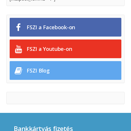
FSZI a Facebook-on
FSZI a Youtube-on
FSZI Blog
Bankkártyás fizetés