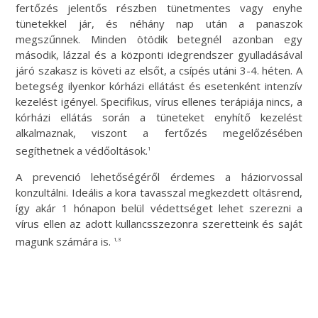
fertőzés jelentős részben tünetmentes vagy enyhe
tünetekkel jár, és néhány nap után a panaszok
megszűnnek. Minden ötödik betegnél azonban egy
második, lázzal és a központi idegrendszer gyulladásával
járó szakasz is követi az elsőt, a csípés utáni 3-4. héten. A
betegség ilyenkor kórházi ellátást és esetenként intenzív
kezelést igényel. Specifikus, vírus ellenes terápiája nincs, a
kórházi ellátás során a tüneteket enyhítő kezelést
alkalmaznak, viszont a fertőzés megelőzésében
segíthetnek a védőoltások.
1
A prevenció lehetőségéről érdemes a háziorvossal
konzultálni. Ideális a kora tavasszal megkezdett oltásrend,
így akár 1 hónapon belül védettséget lehet szerezni a
vírus ellen az adott kullancsszezonra szeretteink és saját
magunk számára is.
1,3