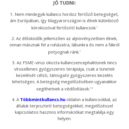
JÓ TUDNI:
1. Nem mindegyik kullancs hordoz fertőző betegséget,
ám Európában, így Magyarországon is élnek különböző
kórokozóval fertőzött kullancsok.
1
2. Az élősködők jellemzően az aljnövényzetben élnek,
onnan másznak fel a ruházatra, lábunkra és nem a fákról
potyognak ránk.
1
3. Az FSME-vírus okozta kullancsencephalitisnek nincs
vírusellenes gyógyszeres terápiája, csak a tünetek
kezelését célzó, támogató gyógyszeres kezelés
lehetséges. A betegség megelőzésében ugyanakkor
segíthetnek a védőoltások.
1,3
4. A
Többmintkullancs.hu
oldalon a kullancsokkal, az
általuk terjesztett betegségekkel, megelőzéssel
kapcsolatos hasznos információkat megtalálja egy
helyen.