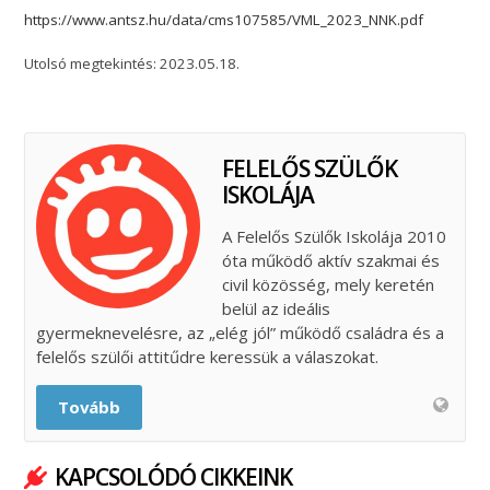
https://www.antsz.hu/data/cms107585/VML_2023_NNK.pdf
Utolsó megtekintés: 2023.05.18.
FELELŐS SZÜLŐK
ISKOLÁJA
A Felelős Szülők Iskolája 2010
óta működő aktív szakmai és
civil közösség, mely keretén
belül az ideális
gyermeknevelésre, az „elég jól” működő családra és a
felelős szülői attitűdre keressük a válaszokat.
Tovább
KAPCSOLÓDÓ CIKKEINK