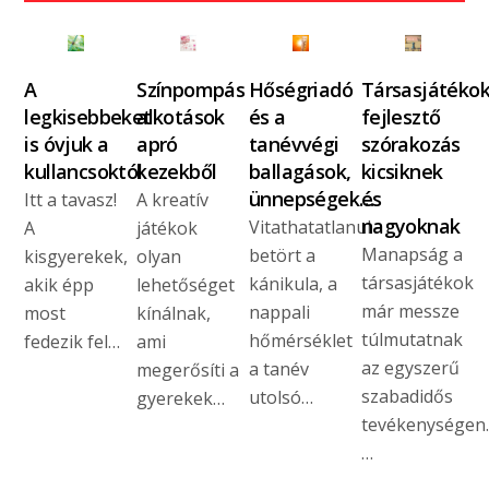
A
Színpompás
Hőségriadó
Társasjátékok
legkisebbeket
alkotások
és a
fejlesztő
is óvjuk a
apró
tanévvégi
szórakozás
kullancsoktól
kezekből
ballagások,
kicsiknek
ünnepségek…
és
Itt a tavasz!
A kreatív
nagyoknak
Vitathatatlanul
A
játékok
Manapság a
betört a
kisgyerekek,
olyan
társasjátékok
kánikula, a
akik épp
lehetőséget
már messze
nappali
most
kínálnak,
túlmutatnak
hőmérséklet
fedezik fel…
ami
az egyszerű
a tanév
megerősíti a
szabadidős
utolsó…
gyerekek…
tevékenységen.
…