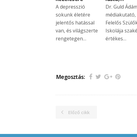
A depresszió
Dr. Guld Ádá
sokunk életére
médiakutató,
jelentős hatással
Felelős Szülő
van, és világszerte
Iskolája szak
rengetegen…
értékes…
Megosztás:
Előző cikk