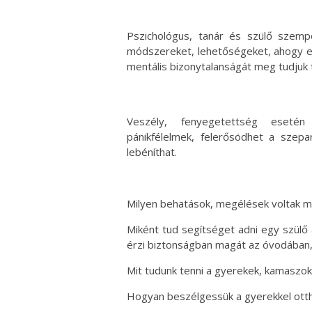
Pszichológus, tanár és szülő szemp
módszereket, lehetőségeket, ahogy eg
mentális bizonytalanságát meg tudjuk 
Veszély, fenyegetettség esetén 
pánikfélelmek, felerősödhet a szepa
lebéníthat.
Milyen behatások, megélések voltak m
Miként tud segítséget adni egy szülő
érzi biztonságban magát az óvodában,
Mit tudunk tenni a gyerekek, kamaszok
Hogyan beszélgessük a gyerekkel otth