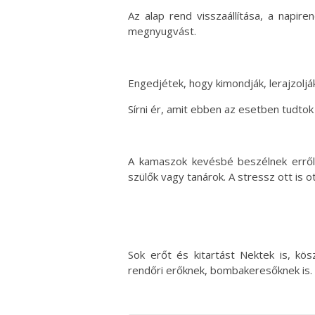
Az alap rend visszaállítása, a napir
megnyugvást.
Engedjétek, hogy kimondják, lerajzoljá
Sírni ér, amit ebben az esetben tudtok 
A kamaszok kevésbé beszélnek erről,
szülők vagy tanárok. A stressz ott is ot
Sok erőt és kitartást Nektek is, kö
rendőri erőknek, bombakeresőknek is.