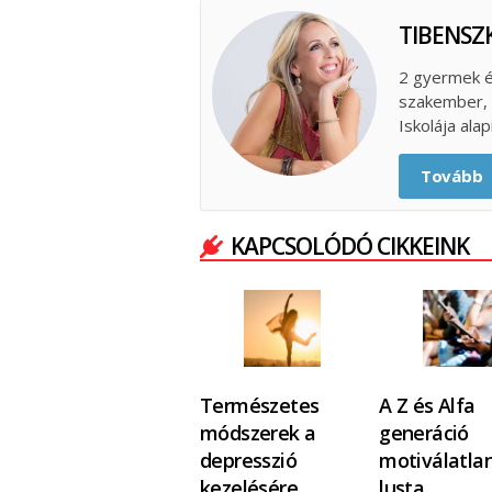
TIBENSZK
2 gyermek é
szakember, s
Iskolája ala
Tovább
KAPCSOLÓDÓ CIKKEINK
Természetes
A Z és Alfa
módszerek a
generáció
depresszió
motiválatlan
kezelésére
lusta,…