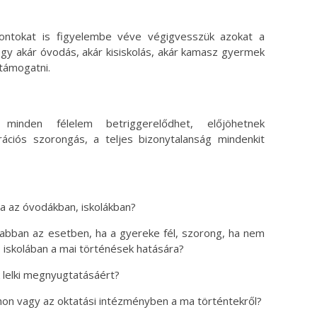
ontokat is figyelembe véve végigvesszük azokat a
y akár óvodás, akár kisiskolás, akár kamasz gyermek
támogatni.
minden félelem betriggerelődhet, előjöhetnek
rációs szorongás, a teljes bizonytalanság mindenkit
a az óvodákban, iskolákban?
 abban az esetben, ha a gyereke fél, szorong, ha nem
 iskolában a mai történések hatására?
 lelki megnyugtatásáért?
on vagy az oktatási intézményben a ma történtekről?