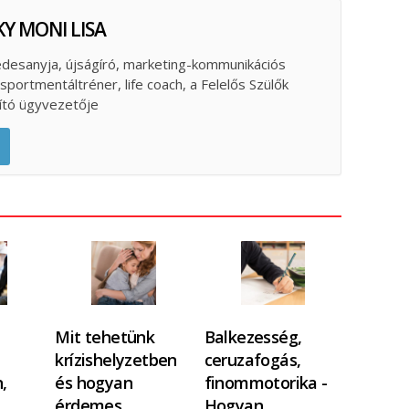
Y MONI LISA
desanyja, újságíró, marketing-kommunikációs
portmentáltréner, life coach, a Felelős Szülők
pító ügyvezetője
Mit tehetünk
Balkezesség,
krízishelyzetben
ceruzafogás,
,
és hogyan
finommotorika -
érdemes…
Hogyan…