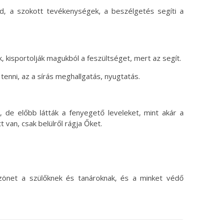
end, a szokott tevékenységek, a beszélgetés segíti a
k, kisportolják magukból a feszültséget, mert az segít.
tenni, az a sírás meghallgatás, nyugtatás.
 de előbb látták a fenyegető leveleket, mint akár a
t van, csak belülről rágja Őket.
szönet a szülőknek és tanároknak, és a minket védő