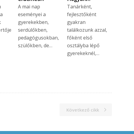
m
A mai nap
Tanárként,
 a
eseményei a
fejlesztőként
k
gyerekekben,
gyakran
értője
serdülőkben,
találkozunk azzal,
pedagógusokban,
főként első
szülőkben, de…
osztályba lépő
gyerekeknél,…
Következő cikk