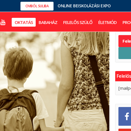
ONLINE BEISKOLÁZÁSI EXPO
OVIBÓL SULIBA
OKTATÁS
BABAHÁZ
FELELŐS SZÜLŐ
ÉLETMÓD
PRO
Fel
Felelős
[mailp