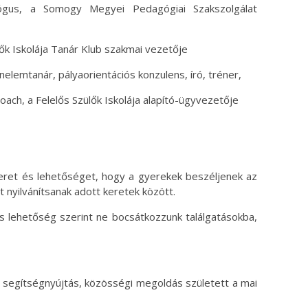
hológus, a Somogy Megyei Pedagógiai Szakszolgálat
ők Iskolája Tanár Klub szakmai vezetője
énelemtanár, pályaorientációs konzulens, író, tréner,
oach, a Felelős Szülők Iskolája alapító-ügyvezetője
teret és lehetőséget, hogy a gyerekek beszéljenek az
 nyilvánítsanak adott keretek között.
és lehetőség szerint ne bocsátkozzunk találgatásokba,
 segítségnyújtás, közösségi megoldás született a mai