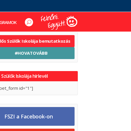
GRAMOK
elős Szülők Iskolája bemutatkozás
#HOVATOVÁBB
 Szülők Iskolája hírlevél
oet_form id="1"]
FSZI a Facebook-on