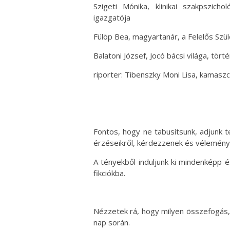
Szigeti Mónika, klinikai szakpszic
igazgatója
Fülöp Bea, magyartanár, a Felelős Szül
Balatoni József, Jocó bácsi világa, tört
riporter: Tibenszky Moni Lisa, kamaszc
Fontos, hogy ne tabusítsunk, adjunk 
érzéseikről, kérdezzenek és véleményt
A tényekből induljunk ki mindenképp 
fikciókba.
Nézzetek rá, hogy milyen összefogás,
nap során.