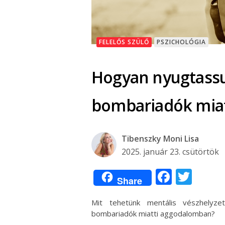
FELELŐS SZÜLŐ
PSZICHOLÓGIA
Hogyan nyugtassu
bombariadók mia
Tibenszky Moni Lisa
2025. január 23. csütörtök
Facebo
Twit
Share
Mit tehetünk mentális vészhely
bombariadók miatti aggodalomban?