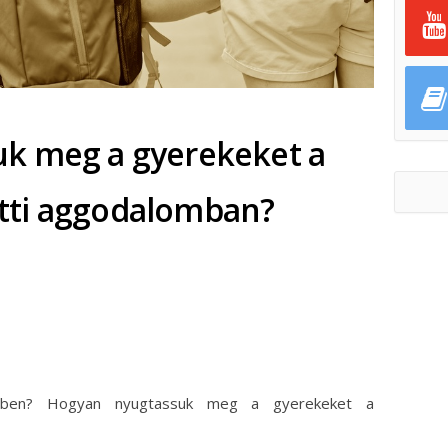
k meg a gyerekeket a
tti aggodalomban?
ok
ter
zetben? Hogyan nyugtassuk meg a gyerekeket a