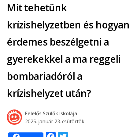
Mit tehetünk
krízishelyzetben és hogyan
érdemes beszélgetni a
gyerekekkel a ma reggeli
bombariadóról a
krízishelyzet után?
Felelős Szülők Iskolája
2025. január 23. csütörtök
Facebook
Twitter