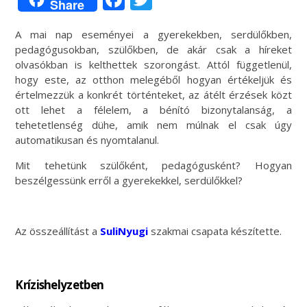
Share
A mai nap eseményei a gyerekekben, serdülőkben,
pedagógusokban, szülőkben, de akár csak a híreket
olvasókban is kelthettek szorongást. Attól függetlenül,
hogy este, az otthon melegéből hogyan értékeljük és
értelmezzük a konkrét történteket, az átélt érzések közt
ott lehet a félelem, a bénító bizonytalanság, a
tehetetlenség dühe, amik nem múlnak el csak úgy
automatikusan és nyomtalanul.
Mit tehetünk szülőként, pedagógusként? Hogyan
beszélgessünk erről a gyerekekkel, serdülőkkel?
Az összeállítást a
SuliNyugi
szakmai csapata készítette.
Krízishelyzetben