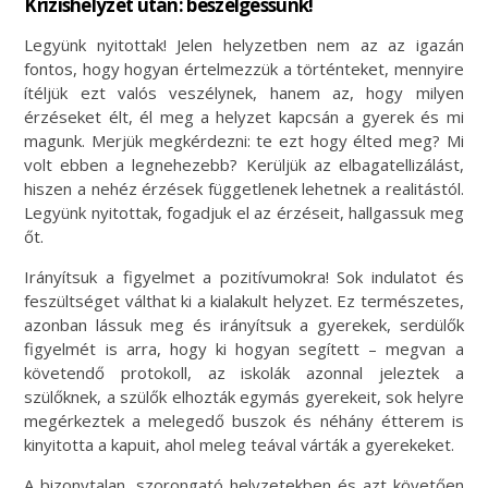
Krízishelyzet után: beszélgessünk!
Legyünk nyitottak! Jelen helyzetben nem az az igazán
fontos, hogy hogyan értelmezzük a történteket, mennyire
ítéljük ezt valós veszélynek, hanem az, hogy milyen
érzéseket élt, él meg a helyzet kapcsán a gyerek és mi
magunk. Merjük megkérdezni: te ezt hogy élted meg? Mi
volt ebben a legnehezebb? Kerüljük az elbagatellizálást,
hiszen a nehéz érzések függetlenek lehetnek a realitástól.
Legyünk nyitottak, fogadjuk el az érzéseit, hallgassuk meg
őt.
Irányítsuk a figyelmet a pozitívumokra! Sok indulatot és
feszültséget válthat ki a kialakult helyzet. Ez természetes,
azonban lássuk meg és irányítsuk a gyerekek, serdülők
figyelmét is arra, hogy ki hogyan segített – megvan a
követendő protokoll, az iskolák azonnal jeleztek a
szülőknek, a szülők elhozták egymás gyerekeit, sok helyre
megérkeztek a melegedő buszok és néhány étterem is
kinyitotta a kapuit, ahol meleg teával várták a gyerekeket.
A bizonytalan, szorongató helyzetekben és azt követően