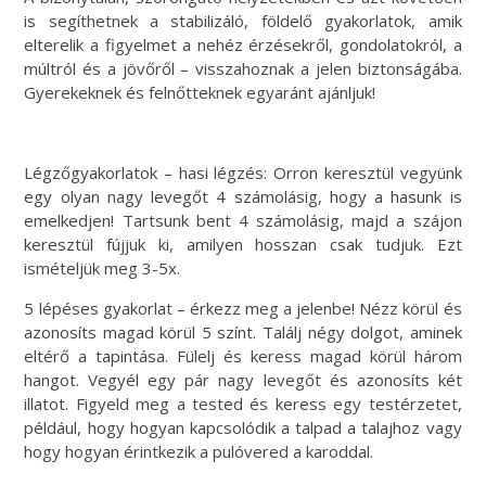
is segíthetnek a stabilizáló, földelő gyakorlatok, amik
elterelik a figyelmet a nehéz érzésekről, gondolatokról, a
múltról és a jövőről – visszahoznak a jelen biztonságába.
Gyerekeknek és felnőtteknek egyaránt ajánljuk!
Légzőgyakorlatok – hasi légzés: Orron keresztül vegyünk
egy olyan nagy levegőt 4 számolásig, hogy a hasunk is
emelkedjen! Tartsunk bent 4 számolásig, majd a szájon
keresztül fújjuk ki, amilyen hosszan csak tudjuk. Ezt
ismételjük meg 3-5x.
5 lépéses gyakorlat – érkezz meg a jelenbe! Nézz körül és
azonosíts magad körül 5 színt. Találj négy dolgot, aminek
eltérő a tapintása. Fülelj és keress magad körül három
hangot. Vegyél egy pár nagy levegőt és azonosíts két
illatot. Figyeld meg a tested és keress egy testérzetet,
például, hogy hogyan kapcsolódik a talpad a talajhoz vagy
hogy hogyan érintkezik a pulóvered a karoddal.