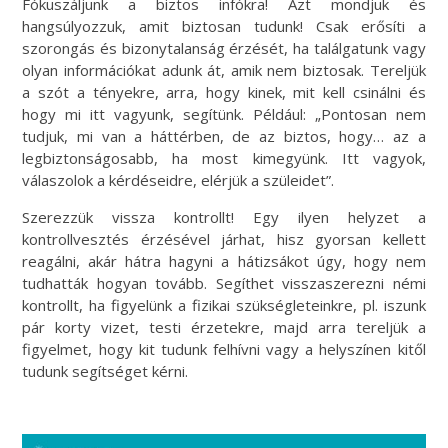
Fókuszáljunk a biztos infókra! Azt mondjuk és
hangsúlyozzuk, amit biztosan tudunk! Csak erősíti a
szorongás és bizonytalanság érzését, ha találgatunk vagy
olyan információkat adunk át, amik nem biztosak. Tereljük
a szót a tényekre, arra, hogy kinek, mit kell csinálni és
hogy mi itt vagyunk, segítünk. Például: „Pontosan nem
tudjuk, mi van a háttérben, de az biztos, hogy… az a
legbiztonságosabb, ha most kimegyünk. Itt vagyok,
válaszolok a kérdéseidre, elérjük a szüleidet”.
Szerezzük vissza kontrollt! Egy ilyen helyzet a
kontrollvesztés érzésével járhat, hisz gyorsan kellett
reagálni, akár hátra hagyni a hátizsákot úgy, hogy nem
tudhatták hogyan tovább. Segíthet visszaszerezni némi
kontrollt, ha figyelünk a fizikai szükségleteinkre, pl. iszunk
pár korty vizet, testi érzetekre, majd arra tereljük a
figyelmet, hogy kit tudunk felhívni vagy a helyszínen kitől
tudunk segítséget kérni.