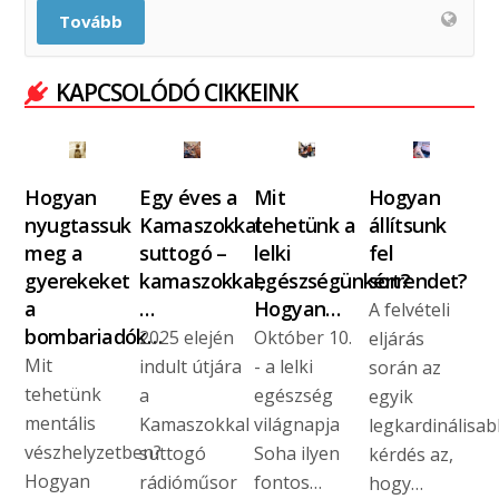
Tovább
KAPCSOLÓDÓ CIKKEINK
Hogyan
Egy éves a
Mit
Hogyan
nyugtassuk
Kamaszokkal
tehetünk a
állítsunk
meg a
suttogó –
lelki
fel
gyerekeket
kamaszokkal,
egészségünkért?
sorrendet?
a
…
Hogyan…
A felvételi
bombariadók…
2025 elején
Október 10.
eljárás
Mit
indult útjára
- a lelki
során az
tehetünk
a
egészség
egyik
mentális
Kamaszokkal
világnapja
legkardinálisab
vészhelyzetben?
suttogó
Soha ilyen
kérdés az,
Hogyan
rádióműsor
fontos…
hogy…