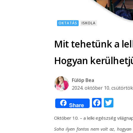
OKTATÁS
ISKOLA
Mit tehetünk a le
Hogyan kerülhetjük
Fülöp Bea
2024. október 10. csütörtök
Facebo
Twit
Share
Október 10. – a lelki egészség világna
Soha ilyen fontos nem volt az, hogyan 