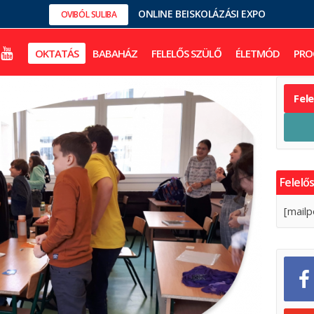
ONLINE BEISKOLÁZÁSI EXPO
OVIBÓL SULIBA
OKTATÁS
BABAHÁZ
FELELŐS SZÜLŐ
ÉLETMÓD
PRO
Fel
Felelős
[mailp