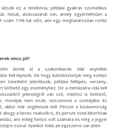
 látszik ez a tendencia, például gyakran szomatikus
ejük, hasuk, alvászavaruk van, amely egyértelműen a
 A szám 15%-kal nőtt, ami egy meghatározóan romló
rek nincs jól?
mentén döntik el a szakemberek. Már enyhébb
zbe kell lépnünk. De hogy különböztetjük meg ezeket
ri tünetként jelentkezik, például fellépés, verseny,
mert köthető egy eseményhez. De a mintázatra oda kell
 visszatérő jelenségről van szó, máshoz is köthető,
e, mondjuk nem eszik, visszavonul a szobájába és
it, akkor már segítenünk kell. Persze a búskomorság
t ahogy a heves reakciók is, és persze ezek kiborítóak
mindaz, ami eddig fontos volt számára és még a jegyei
ségre szorul. Ilyenkor több jel egyszerre van jelen.