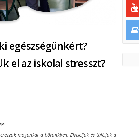
lki egészségünkért?
 el az iskolai stresszt?
ok
ter
pja
érezzük magunkat a bőrünkben. Elviseljük és túléljük a