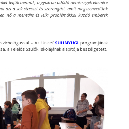
ket leljük bennük, a gyakran adódó nehézségek ellenére
ával azt a sok stresszt és szorongást, amit megszenvedünk
tően nő a mentális és lelki problémákkal küzdő emberek
szichológussal – Az Unicef
SULINYUGI
programjának
a, a Felelős Szülők Iskolájának alapítója beszélgetett.