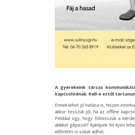
A gyerekeink társas kommunikáció
kapcsolódnak
.
Kell-e ettől tartan
Ennek lehet jó hatása is, hiszen interkul
akkor tesszük jól, ha az offline kapc
Például úgy, hogy föltesszük a kérdés
akikkel gépezel? Ajánljunk fel ilyen leh
időtöltés is sokat adhat.