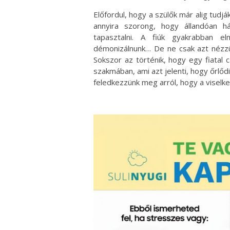
Előfordul, hogy a szülők már alig tudj
annyira szorong, hogy állandóan há
tapasztalni. A fiúk gyakrabban e
démonizálnunk… De ne csak azt nézzük
Sokszor az történik, hogy egy fiatal 
szakmában, ami azt jelenti, hogy őrlőd
feledkezzünk meg arról, hogy a viselke