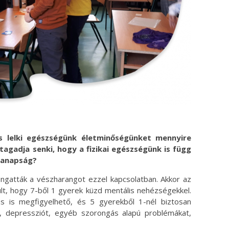
 lelki egészségünk életminőségünket mennyire
tagadja senki, hogy a fizikai egészségünk is függ
manapság?
gatták a vészharangot ezzel kapcsolatban. Akkor az
t, hogy 7-ből 1 gyerek küzd mentális nehézségekkel.
s is megfigyelhető, és 5 gyerekből 1-nél biztosan
t, depressziót, egyéb szorongás alapú problémákat,