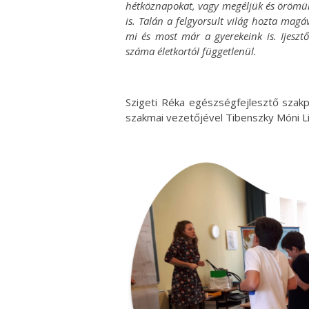
hétköznapokat, vagy megéljük és örömün
is. Talán a felgyorsult világ hozta mag
mi és most már a gyerekeink is. Ijesz
száma életkortól függetlenül.
Szigeti Réka egészségfejlesztő szakp
szakmai vezetőjével Tibenszky Móni Lis