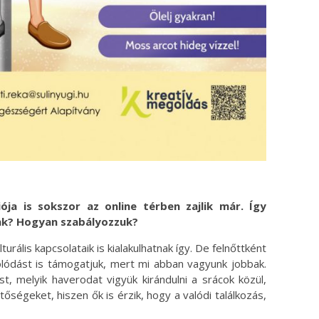
ja is sokszor az online térben zajlik már. Így
unk? Hogyan szabályozzuk?
turális kapcsolataik is kialakulhatnak így. De felnőttként
solódást is támogatjuk, mert mi abban vagyunk jobbak.
t, melyik haverodat vigyük kirándulni a srácok közül,
etőségeket, hiszen ők is érzik, hogy a valódi találkozás,