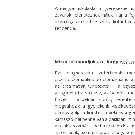
A magyar iskoláskorú gyerekeknél is
zavarok jelentkeznek náluk. Fáj a f
szorongáshoz, stresszhez köthetők.
tendencia.
Mikortól mondjuk azt, hogy egy gye
Ezt diagnosztikai kritériumok 
pszichoszomatikus problémáknál is kö
az ártalmatlan tünetektől? Ha egysze
vizsga előtt a stressz, az belefér, 
figyelni. Ha például sűrűn, hetente
megváltozik a gyerekünk viselkedés
elhanyagolja a korábbi tevékenysége
kamaszoknál benne van a pakliban, min
a szülők számára, de ha nem érdekli 
is romlanak, az már mutatja, hogy segít