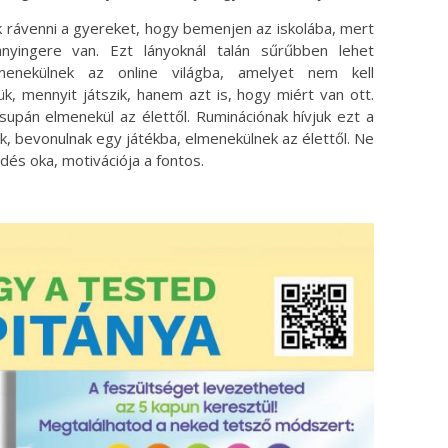
ák rávenni a gyereket, hogy bemenjen az iskolába, mert
nyingere van. Ezt lányoknál talán sűrűbben lehet
lmenekülnek az online világba, amelyet nem kell
, mennyit játszik, hanem azt is, hogy miért van ott.
csupán elmenekül az élettől. Ruminációnak hívjuk ezt a
ik, bevonulnak egy játékba, elmenekülnek az élettől. Ne
dés oka, motivációja a fontos.