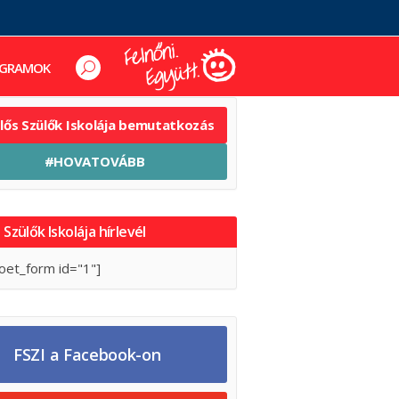
GRAMOK
elős Szülők Iskolája bemutatkozás
#HOVATOVÁBB
 Szülők Iskolája hírlevél
oet_form id="1"]
FSZI a Facebook-on