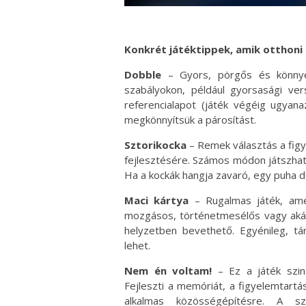
Konkrét játéktippek, amik otthoni 
Dobble
– Gyors, pörgős és könnyen
szabályokon, például gyorsasági vers
referencialapot (játék végéig ugyana
megkönnyítsük a párosítást.
Sztorikocka
– Remek választás a fig
fejlesztésére. Számos módon játszható
Ha a kockák hangja zavaró, egy puha do
Maci kártya
– Rugalmas játék, amel
mozgásos, történetmesélős vagy akár 
helyzetben bevethető. Egyénileg, t
lehet.
Nem én voltam!
– Ez a játék szint
Fejleszti a memóriát, a figyelemtartást
alkalmas közösségépítésre. A sz