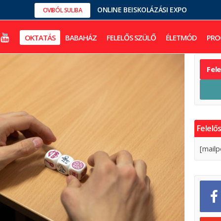
ONLINE BEISKOLÁZÁSI EXPO
OVIBÓL SULIBA
OKTATÁS
BABAHÁZ
FELELŐS SZÜLŐ
ÉLETMÓD
PRO
Fel
Felelős
[mailp