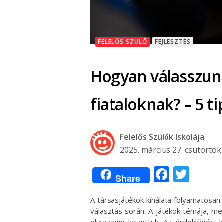
FELELŐS SZÜLŐ
FEJLESZTÉS
Hogyan válasszunk
fiataloknak? – 5 t
Felelős Szülők Iskolája
2025. március 27. csütörtök
Facebo
Twit
Share
A társasjátékok kínálata folyamatosan 
választás során. A játékok témája, me
eligazodni közöttük. Az érdeklődési 