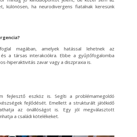
t, különösen, ha neurodivergens fiatalnak keresünk
ergencia?
 foglal magában, amelyek hatással lehetnek az
e és a társas interakciókra. Ebbe a gyűjtőfogalomba
s-hiperaktivitás zavar vagy a diszpraxia is.
m fejlesztő eszköz is. Segíti a problémamegoldó
készségek fejlődését. Emellett a strukturált játékidő
thatja az önállóságot is. Egy jól megválasztott
hatja a családi kötelékeket.