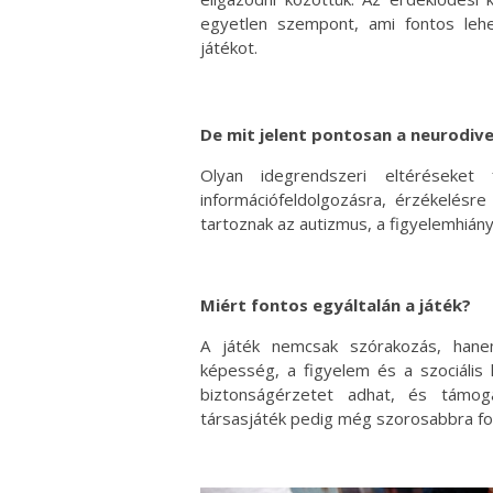
egyetlen szempont, ami fontos lehe
játékot.
De mit jelent pontosan a neurodiv
Olyan idegrendszeri eltéréseket
információfeldolgozásra, érzékelésr
tartoznak az autizmus, a figyelemhiányo
Miért fontos egyáltalán a játék?
A játék nemcsak szórakozás, hane
képesség, a figyelem és a szociális 
biztonságérzetet adhat, és támoga
társasjáték pedig még szorosabbra fon