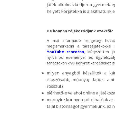
játék alkalmazkodjon a gyermek eg
helyett körjátékká is alakíthatunk e
De honnan tájékozódjunk ezekről?
A mai információ rengeteg hoza
megismerkedni a társasjátékokkal
YouTube csatorna
, kifejezetten j
nyilvános eseményei és ügyfélszol
tanácsokon kívül konkrét kérdéseket is
milyen anyagból készültek a kárt
csúszósabb, műanyag lapok, ami
rosszul.)
elérhető-e valahol online a játéksz
mennyire könnyen pótolhatóak az a
talál biztonságot gyermekünk, ez n