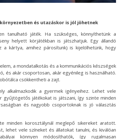
környezetben és utazáskor is jól jöhetnek
 tanulható játék. Ha szükséges, könnyíthetünk a
eny helyett körjátékban is játszhatjuk. Egy állandó
z a kártya, amihez párosítunk) is kijelölhetünk, hogy
yelem, a mondatalkotás és a kommunikációs készségek
, és akár csoportosan, akár egyénileg is használható.
bótálca csökkentheti a zajt.
y alkalmazkodik a gyermek igényeihez. Lehet vele
gyűjtögetős játékokat is játszani, így szinte minden
ársaságban és nagyobb csoportoknak is jó választás
e minden korosztálynál meglepő sikereket aratott.
, lehet vele színeket és állatokat tanulni, és kiválóan
abályai könnyen módosíthatók, így rugalmasan