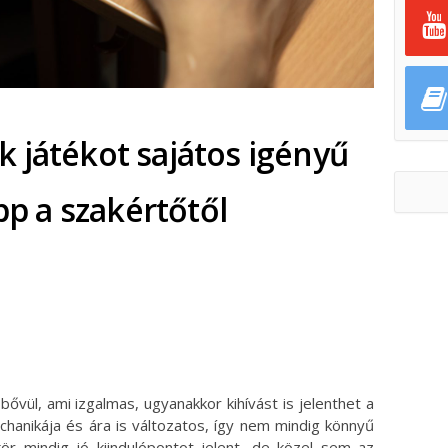
 játékot sajátos igényű
ipp a szakértőtől
ok
ter
bővül, ami izgalmas, ugyanakkor kihívást is jelenthet a
chanikája és ára is változatos, így nem mindig könnyű
kör mindig jó kiindulópontot jelent, de közel sem az