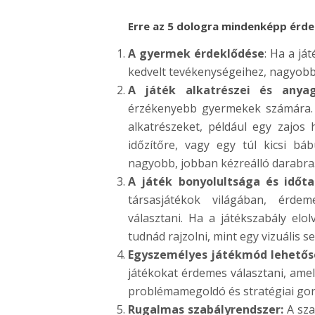
Erre az 5 dologra mindenképp érdem
A gyermek érdeklődése
: Ha a já
kedvelt tevékenységeihez, nagyobb e
A játék alkatrészei és anya
érzékenyebb gyermekek számára. 
alkatrészeket, például egy zajos
időzítőre, vagy egy túl kicsi b
nagyobb, jobban kézreálló darabra
A játék bonyolultsága és időt
társasjátékok világában, érde
választani. Ha a játékszabály elo
tudnád rajzolni, mint egy vizuális se
Egyszemélyes játékmód lehető
játékokat érdemes választani, amel
problémamegoldó és stratégiai go
Rugalmas szabályrendszer:
A sza