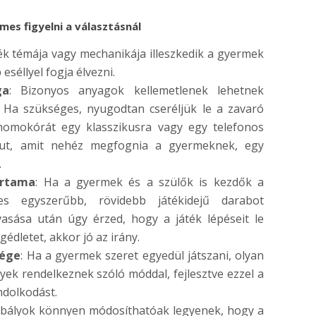
es figyelni a választásnál
ték témája vagy mechanikája illeszkedik a gyermek
séllyel fogja élvezni.
ga
: Bizonyos anyagok kellemetlenek lehetnek
Ha szükséges, nyugodtan cseréljük le a zavaró
 homokórát egy klasszikusra vagy egy telefonos
ábut, amit nehéz megfognia a gyermeknek, egy
.
artama
: Ha a gyermek és a szülők is kezdők a
mes egyszerűbb, rövidebb játékidejű darabot
lvasása után úgy érzed, hogy a játék lépéseit le
gédletet, akkor jó az irány.
sége
: Ha a gyermek szeret egyedül játszani, olyan
yek rendelkeznek szóló móddal, fejlesztve ezzel a
ndolkodást.
bályok könnyen módosíthatóak legyenek, hogy a