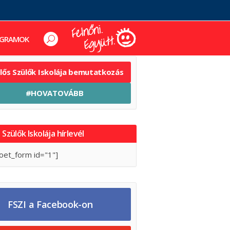
GRAMOK
elős Szülők Iskolája bemutatkozás
#HOVATOVÁBB
 Szülők Iskolája hírlevél
oet_form id="1"]
FSZI a Facebook-on