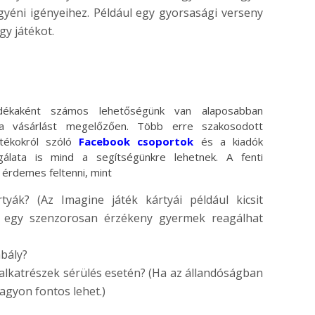
yéni igényeihez. Például egy gyorsasági verseny
gy játékot.
dékaként számos lehetőségünk van alaposabban
 a vásárlást megelőzően. Több erre szakosodott
átékokról szóló
Facebook csoportok
és a kiadók
gálata is mind a segítségünkre lehetnek. A fenti
 érdemes feltenni, mint
yák? (Az Imagine játék kártyái például kicsit
 egy szenzorosan érzékeny gyermek reagálhat
abály?
lkatrészek sérülés esetén? (Ha az állandóságban
agyon fontos lehet.)