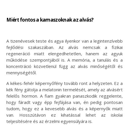
Miért fontos a kamaszoknak az alvás?
A tizenévesek teste és agya ilyenkor van a legintenzívebb
fejlődési szakaszában. Az alvás nemcsak a fizikai
regeneráció miatt elengedhetetlen, hanem az agyuk
működése szempontjából is. A memória, a tanulás és a
koncentráció közvetlenül függ az alvás minőségétől és
mennyiségétől.
A kékes-fehér képernyőfény tovább ront a helyzeten. Ez a
kék fény gátolja a melatonin termelését, amely az alvásért
felelős hormon. A fiam gyakran panaszkodik reggelente,
hogy fáradt vagy épp fejfájása van, én pedig pontosan
tudom, hogy ez a kevesebb alvás és a képernyők miatt
van. Hosszútávon ez kihatással lehet az iskolai
teljesítésére és az érzelmi egyensúlyára is.