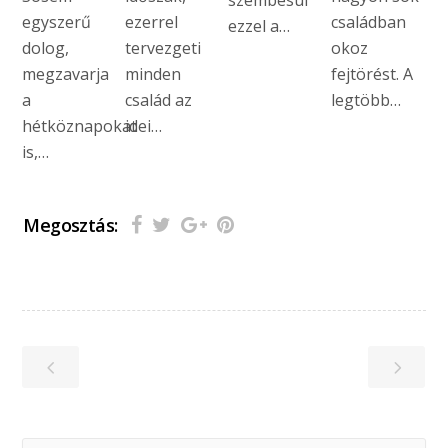
szembesül
egyszerű
ezerrel
családban
ezzel a…
dolog,
tervezgeti
okoz
megzavarja
minden
fejtörést. A
a
család az
legtöbb…
hétköznapokat
idei…
is,…
Megosztás: