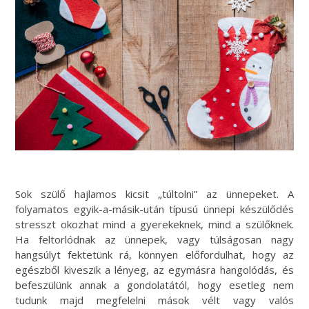
Sok szülő hajlamos kicsit „túltolni” az ünnepeket. A
folyamatos egyik-a-másik-után típusú ünnepi készülődés
stresszt okozhat mind a gyerekeknek, mind a szülőknek.
Ha feltorlódnak az ünnepek, vagy túlságosan nagy
hangsúlyt fektetünk rá, könnyen előfordulhat, hogy az
egészből kiveszik a lényeg, az egymásra hangolódás, és
befeszülünk annak a gondolatától, hogy esetleg nem
tudunk majd megfelelni mások vélt vagy valós