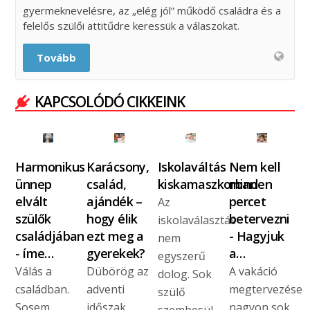
gyermeknevelésre, az „elég jól” működő családra és a
felelős szülői attitűdre keressük a válaszokat.
Tovább
KAPCSOLÓDÓ CIKKEINK
Harmonikus
Karácsony,
Iskolaváltás
Nem kell
ünnep
család,
kiskamaszkorban
minden
elvált
ajándék –
percet
Az
szülők
hogy élik
betervezni
iskolaválasztás
családjában
ezt meg a
- Hagyjuk
nem
- íme…
gyerekek?
a…
egyszerű
Válás a
Dübörög az
A vakáció
dolog. Sok
családban.
adventi
megtervezése
szülő
Sosem
időszak,
nagyon sok