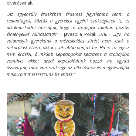
elvárásainak.
„
Az egyensúly érdekében érdemes figyelembe venni a
családtagok, köztük a gyerekek egyéni szükségleteit is, és
alkalmazkodni hozzájuk, hogy az ünnepek valóban pozitív
élményekké válhassanak”
– javasolja Pollák Éva. –
„Így, ha
valamelyik gyerekünk a mézeskalács sütést nem, csak a
dekorálást élvezi, akkor csak abba vonjuk be. Ha ez az egész
nem érdekli, ő inkább képeslapokat készítene a szobájába
vonulva, akkor azzal kapcsolódunk hozzá, ha együtt
összeírjuk, mire van szüksége az alkotáshoz és megbeszéljük
mikorra mit szerezzünk be ehhez.”