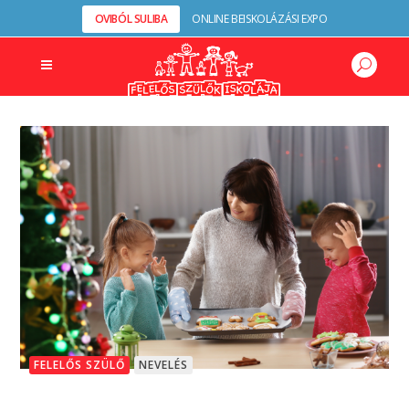
OVIBÓL SULIBA
ONLINE BEISKOLÁZÁSI EXPO
FELELŐS SZÜLŐ
NEVELÉS