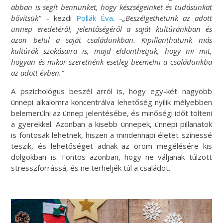
abban is segít bennünket, hogy készségeinket és tudásunkat
bővítsük”
– kezdi
Pollák Éva
.
–„Beszélgethetünk az adott
ünnep eredetéről, jelentőségéről a saját kultúránkban és
azon belül a saját családunkban. Kipillanthatunk más
kultúrák szokásaira is, majd eldönthetjük, hogy mi mit,
hogyan és mikor szeretnénk esetleg beemelni a családunkba
az adott évben.”
A pszichológus beszél arról is, hogy egy-két nagyobb
ünnepi alkalomra koncentrálva lehetőség nyílik mélyebben
belemerülni az ünnep jelentésébe, és minőségi időt tölteni
a gyerekkel. Azonban a kisebb ünnepek, ünnepi pillanatok
is fontosak lehetnek, hiszen a mindennapi életet színessé
teszik, és lehetőséget adnak az öröm megélésére kis
dolgokban is. Fontos azonban, hogy ne váljanak túlzott
stresszforrássá, és ne terheljék túl a családot.