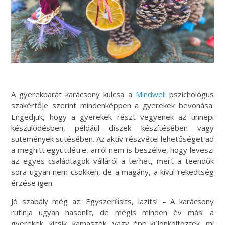
A gyerekbarát karácsony kulcsa a
Mindwell
pszichológus
szakértője szerint mindenképpen a gyerekek bevonása.
Engedjük, hogy a gyerekek részt vegyenek az ünnepi
készülődésben, például díszek készítésében vagy
sütemények sütésében. Az aktív részvétel lehetőséget ad
a meghitt együttlétre, arról nem is beszélve, hogy leveszi
az egyes családtagok válláról a terhet, mert a teendők
sora ugyan nem csökken, de a magány, a kívül rekedtség
érzése igen.
Jó szabály még az: Egyszerűsíts, lazíts! – A karácsony
rutinja ugyan hasonlít, de mégis minden év más: a
gyerekek, kicsik, kamaszok, vagy épp különköltöztek, mi