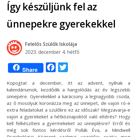
Így készüljünk fel az
ünnepekre gyerekekkel
Felelős Szülők Iskolája
2023. december 4. hétfő
Facebook
Twitter
Share
Kopogtat a december, itt az advent, nyílnak a
kalendáriumok, kezdődik a hangolódás az év legszebb
ünnepére. Gyerekekkel a karácsony a legnagyobb csoda,
az ő mosolyuk koronázza meg az ünnepet, de vajon ró-e
extra feladatokat a szülőkre ez az időszak? Megzavarja-e
vajon a gyerekeket a hétköznapoktól való eltérés? Hogy
kell felkészíteni a gyermekeket az ünneplésre? Erről és
még sok fontos kérdésről Pollák Éva, a Mindwell
Pszichológiai Központ szakmai vezetője osztja meg