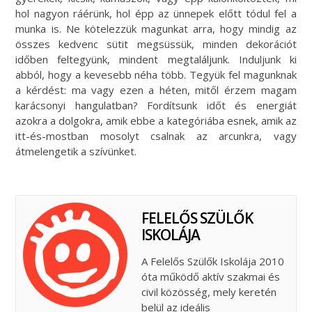
hol nagyon ráérünk, hol épp az ünnepek előtt tódul fel a
munka is. Ne kötelezzük magunkat arra, hogy mindig az
összes kedvenc sütit megsüssük, minden dekorációt
időben feltegyünk, mindent megtaláljunk. Induljunk ki
abból, hogy a kevesebb néha több. Tegyük fel magunknak
a kérdést: ma vagy ezen a héten, mitől érzem magam
karácsonyi hangulatban? Fordítsunk időt és energiát
azokra a dolgokra, amik ebbe a kategóriába esnek, amik az
itt-és-mostban mosolyt csalnak az arcunkra, vagy
átmelengetik a szívünket.
FELELŐS SZÜLŐK
ISKOLÁJA
A Felelős Szülők Iskolája 2010
óta működő aktív szakmai és
civil közösség, mely keretén
belül az ideális