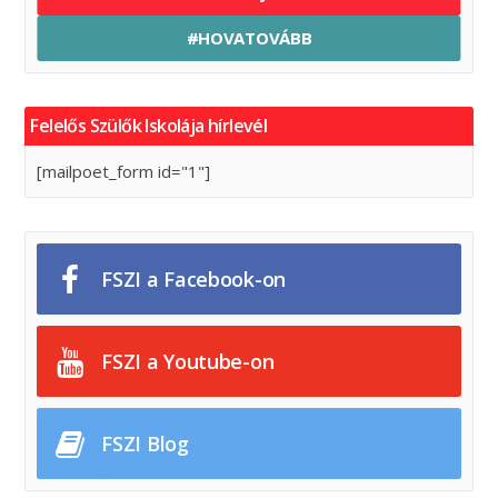
#HOVATOVÁBB
Felelős Szülők Iskolája hírlevél
[mailpoet_form id="1"]
FSZI a Facebook-on
FSZI a Youtube-on
FSZI Blog