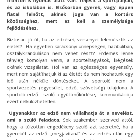
fronton is nyomás alatt van. Teljesít a sportpályán,
és az iskolában is. Elsősorban gyerek, vagy éppen
fiatal felnőtt, akinek joga van a kortárs
közösséghez, mert ez kell a személyisége
fejlődéséhez.
Biztosan jó út, ha az edzései, versenyei felemésztik az
életét? Ha egyetlen karácsonyi ünnepségen, házibuliban,
osztálykiránduláson nem vehet részt? Érdemes lenne
tényleg komolyan venni, a sportelhagyások, kiégések
okának vizsgálatát. Hol van az egészséges egyensúly,
mert nem sajátíthatjuk ki az életét és nem hozhatunk egy
idő után nélküle döntéseket. A sportoló nem a
sportvezetés (egyesület, edző, szövetség) tulajdona. A
sportoló-edző- szülő együttműködése, kommunikációja
ezért nélkülözhetetlen.
Ugyanakkor az edző nem vállalhatja át a nevelést,
ami a szülő feladata.
Sok szakember szenved attól,
hogy a túlzottan engedékeny szülő azt szeretné, ha a
gyerekét az edző ,,megjavítaná” és az edzés után egy