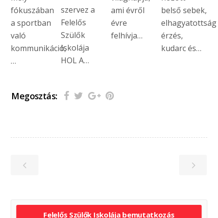
szervez a
fókuszában
ami évről
belső sebek,
Felelős
a sportban
évre
elhagyatottság
Szülők
való
felhívja…
érzés,
Iskolája
kommunikáció,
kudarc és…
HOL A…
…
Megosztás:
Felelős Szülők Iskolája bemutatkozás