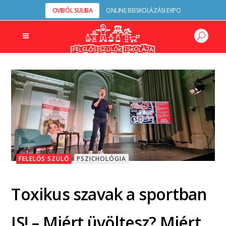
OVIBÓL SULIBA
ONLINE BEISKOLÁZÁSI EXPO
FELELŐS SZÜLŐ
PSZICHOLÓGIA
Toxikus szavak a sportban
IS! – Miért üvöltesz? Miért