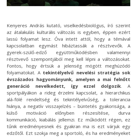
Kenyeres András kutató, viselkedésbiológus, író szerint
az átalakulás kulturális változás is egyben, éppen ezért
lassú folyamat lesz. Óva intett attól, hogy a témával
kapcsolatban egymást hibáztassák a résztvevők. A
gyerek-szülő-edző együttműködésben valamennyi
résztvevő szempontjából meg kell lépni a változásokat.
Fontos, hogy értsük a jelenség mögött meghúzódó
folyamatokat. A
tekintélyelvű nevelési stratégia sok
évszázados hagyományunk, amelyen a mai felnőtt
generáció nevelkedett, így ezzel dolgozik
. A
sportpályákon a rideg érzelmi kapcsolat, a hierarchikus
alá-fölé rendeltség és tekintélyelvűség, a tolerancia
hiánya, a negatív visszajelzés – büntetés gyakorisága, a
külső motiváció előnyben részesítése, durva
kommunikáció, kiabálás jellemzi. Ez működött régen, ez
tűnik eredményesnek és gyakran ma is ezt várjuk egy
edzőtől. Ezt szokja meg a sportoló, és ha eredményeket