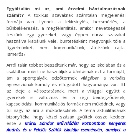
Egyáltalán mi az, ami érzelmi bántalmazásnak
számít?
A toxikus szavaknak számtalan megjelenési
formája van. Ilyenek a lekicsinylés, becsmérlés, a
bűnbakkeresés, a megfélemlítés, amikor nevetségessé
teszünk egy gyereket, vagy éppen durva szavakat
használva kiabálunk vele, büntetésként megvonjuk tőle a
figyelmünket, nem kommunikálunk, átnézünk rajta.
Ismerős?
Arról talán többet beszéltünk már, hogy az iskolában és a
családban miért ne használjuk a bántásnak ezt a formáját,
ám a sportpályák, edzőtermek világában a verbális
agressziónak komoly és elfogadott hagyománya van. Itt
az ideje a változtatásnak, mert a világgal együtt a
gyerekek is változnak és a régi beidegződések,
kapcsolódási, kommunikációs formák nem működnek, vagy
túl nagy az ára a működésüknek. A téma aktualitásának
bizonyítéka, hogy közel százan gyűltek össze kedden
este a
Márai Sándor Művelődési Központban Kenyeres
András és a Felelős Szülők Iskolája eseményén, amelyet a