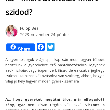
szidod?
Fülöp Bea
2023. november 24. péntek
Facebook
Twitter
Share
A gyermekjogok világnapja kapcsán most ugyan többet
beszélünk a gyerekeket érő bántalmazásokról legyenek
azok fizikaiak vagy éppen verbálisak, de ez csak a jéghegy
csúcsa. Hatalmas változásokra van szükség, ahhoz, hogy a
világ jó hely legyen minden gyerek számára.
Az, hogy gyereket megütni tilos, már elfogadott
tény
, igaz nem olyan régóta vált azzá.
Viszont a