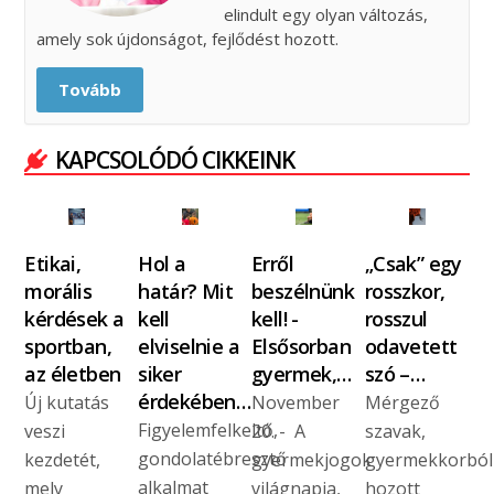
elindult egy olyan változás,
amely sok újdonságot, fejlődést hozott.
Tovább
KAPCSOLÓDÓ CIKKEINK
Etikai,
Hol a
Erről
„Csak” egy
morális
határ? Mit
beszélnünk
rosszkor,
kérdések a
kell
kell! -
rosszul
sportban,
elviselnie a
Elsősorban
odavetett
az életben
siker
gyermek,…
szó –…
érdekében…
Új kutatás
November
Mérgező
Figyelemfelkeltő,
veszi
20. - A
szavak,
gondolatébresztő
kezdetét,
gyermekjogok
gyermekkorból
alkalmat
mely
világnapja,
hozott