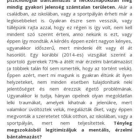
pszichológiai bántalmazás a hétköznapokban még
mindig gyakori jelenség számtalan területen.
Akár a
családban, az iskolában, vagy a sportpályán érheti már a
legkisebbeket is. Gyakran észre sem vesszük, vagy
túllépünk rajta azzal, hogy ez régen is így volt, nem kell
mindent szó szerint érteni, anno nekünk is ezt, vagy
éppen így mondták. A kérdés éppen ezért nagyon kényes,
ugyanakkor időszerű, mert mindenki élt vagy él át
hasonlót. Egy korábbi (2014-es) vizsgálat szerint a
sportoló gyerekek 73%-a átélt már érzelmi bántalmazást
(a többiek talán föl sem ismerték, hogy az történt velük).
Éppen azért, mert mi magunk is gyakran éltünk át ilyen
helyzeteket, nem minden esetben tulajdonítunk neki
jelentőséget és nem érezzük égető problémának.
Ugyanakkor ki tudja, hányan cipelnek olyan megoldatlan
lelki traumákat, amelyek kihatnak a jelenükre, mert
valamikor üvöltöztek velük, megalázták őket, vagy éppen
megvonták a szeretetet tőlük otthon, az iskolában, vagy a
sportpályán, mert nem teljesítettek.
Tényleg
megszokásból legitimizáljuk a mentális, érzelmi
bántalmazást?