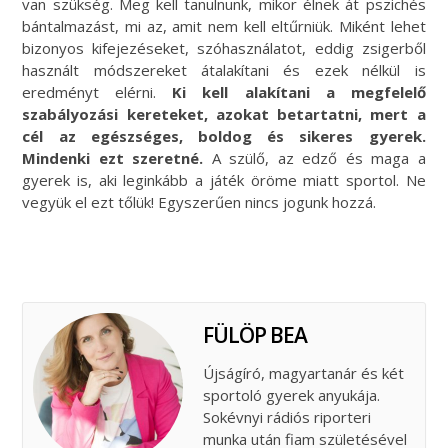
van szükség. Meg kell tanulnunk, mikor élnek át pszichés
bántalmazást, mi az, amit nem kell eltűrniük. Miként lehet
bizonyos kifejezéseket, szóhasználatot, eddig zsigerből
használt módszereket átalakítani és ezek nélkül is
eredményt elérni.
Ki kell alakítani a megfelelő
szabályozási kereteket, azokat betartatni, mert a
cél az egészséges, boldog és sikeres gyerek.
Mindenki ezt szeretné.
A szülő, az edző és maga a
gyerek is, aki leginkább a játék öröme miatt sportol. Ne
vegyük el ezt tőlük! Egyszerűen nincs jogunk hozzá.
FÜLÖP BEA
Újságíró, magyartanár és két
sportoló gyerek anyukája.
Sokévnyi rádiós riporteri
munka után fiam születésével