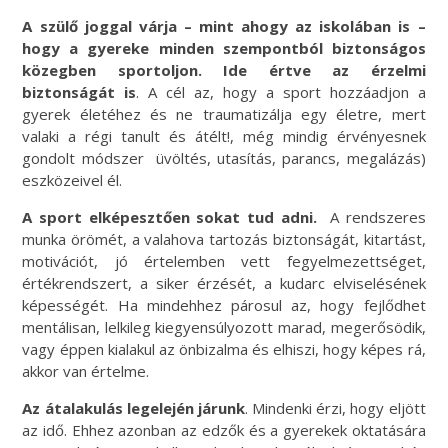
A szülő joggal várja – mint ahogy az iskolában is –
hogy a gyereke minden szempontból biztonságos
közegben sportoljon. Ide értve az érzelmi
biztonságát is
. A cél az, hogy a sport hozzáadjon a
gyerek életéhez és ne traumatizálja egy életre, mert
valaki a régi tanult és átélt!, még mindig érvényesnek
gondolt módszer üvöltés, utasítás, parancs, megalázás)
eszközeivel él.
A sport elképesztően sokat tud adni.
A rendszeres
munka örömét, a valahova tartozás biztonságát, kitartást,
motivációt, jó értelemben vett fegyelmezettséget,
értékrendszert, a siker érzését, a kudarc elviselésének
képességét. Ha mindehhez párosul az, hogy fejlődhet
mentálisan, lelkileg kiegyensúlyozott marad, megerősödik,
vagy éppen kialakul az önbizalma és elhiszi, hogy képes rá,
akkor van értelme.
Az átalakulás legelején járunk
. Mindenki érzi, hogy eljött
az idő. Ehhez azonban az edzők és a gyerekek oktatására