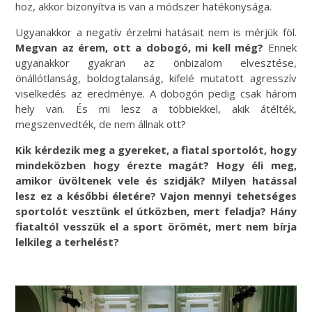
hoz, akkor bizonyítva is van a módszer hatékonysága.
Ugyanakkor a negatív érzelmi hatásait nem is mérjük föl.
Megvan az érem, ott a dobogó, mi kell még?
Ennek
ugyanakkor gyakran az önbizalom elvesztése,
önállótlanság, boldogtalanság, kifelé mutatott agresszív
viselkedés az eredménye. A dobogón pedig csak három
hely van. És mi lesz a többiekkel, akik átélték,
megszenvedték, de nem állnak ott?
Kik kérdezik meg a gyereket, a fiatal sportolót, hogy
mindeközben hogy érezte magát?
Hogy éli meg,
amikor üvöltenek vele és szidják? Milyen hatással
lesz ez a későbbi életére? Vajon mennyi tehetséges
sportolót vesztünk el útközben, mert feladja? Hány
fiataltól vesszük el a sport örömét, mert nem bírja
lelkileg a terhelést?