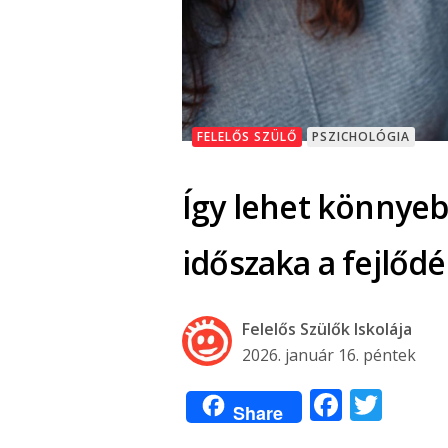
FELELŐS SZÜLŐ
PSZICHOLÓGIA
Így lehet könnyebb
időszaka a fejlőd
Felelős Szülők Iskolája
2026. január 16. péntek
Facebo
Twit
Share