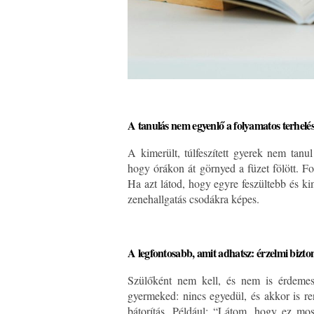
A tanulás nem egyenlő a folyamatos terhelés
A kimerült, túlfeszített gyerek nem tanu
hogy órákon át görnyed a füzet fölött. Fo
Ha azt látod, hogy egyre feszültebb és kim
zenehallgatás csodákra képes.
A legfontosabb, amit adhatsz: érzelmi bizto
Szülőként nem kell, és nem is érdemes 
gyermeked: nincs egyedül, és akkor is r
bátorítás. Például: “Látom, hogy ez most