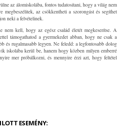
lne az álomiskolába, fontos tudatosítani, hogy a világ nem
e megbeszélitek, az csökkentheti a szorongást és segíthet
n neki a felvételinek.
de nem kell, hogy az egész család életét megkeserítse. A
élettel támogathatod a gyermekedet abban, hogy ne csak a
bb és rugalmasabb legyen. Ne feledd: a legfontosabb dolog
yik iskolába kerül be, hanem hogy közben milyen emberré
yire mer próbálkozni, és mennyire érzi azt, hogy feltétel
NLOTT ESEMÉNY: