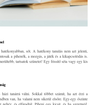
sel
l hatékonyabban, sőt. A hatékony tanulás nem azt jelenti,
ntosak a pihenők, a mozgás, a játék és a kikapcsolódás is.
erültebb, tartsatok szünetet! Egy frissítő séta vagy egy kis
nság
házi tanárrá válni. Sokkal többet számít, ha azt érzi a
endben van, ha valami nem sikerül elsőre. Egy-egy őszinte
 nehéz, és elfáradtál. Pihenj egy kicsit, és ha szeretnéd,