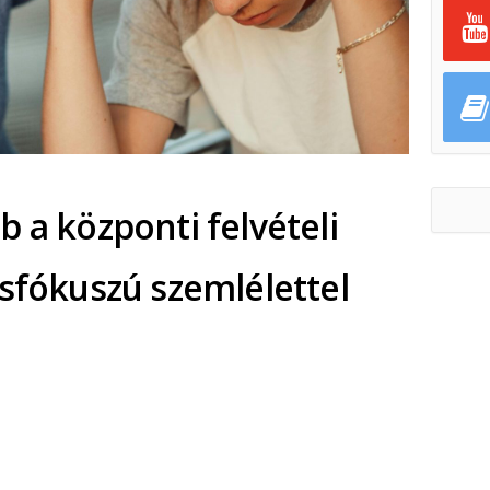
 a központi felvételi
ésfókuszú szemlélettel
ok
ter