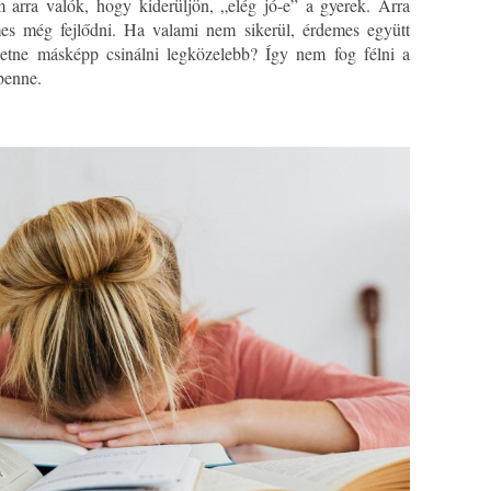
 arra valók, hogy kiderüljön, „elég jó-e” a gyerek. Arra
s még fejlődni. Ha valami nem sikerül, érdemes együtt
hetne másképp csinálni legközelebb? Így nem fog félni a
 benne.