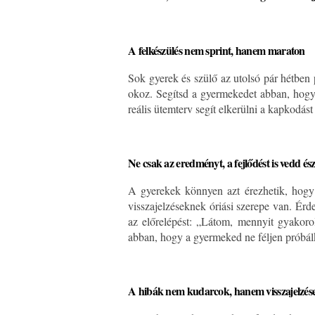
A felkészülés nem sprint, hanem maraton
Sok gyerek és szülő az utolsó pár hétben 
okoz. Segítsd a gyermekedet abban, hogy
reális ütemterv segít elkerülni a kapkodást
Ne csak az eredményt, a fejlődést is vedd ész
A gyerekek könnyen azt érezhetik, hogy
visszajelzéseknek óriási szerepe van. Érd
az előrelépést: „Látom, mennyit gyakor
abban, hogy a gyermeked ne féljen próbál
A hibák nem kudarcok, hanem visszajelzés