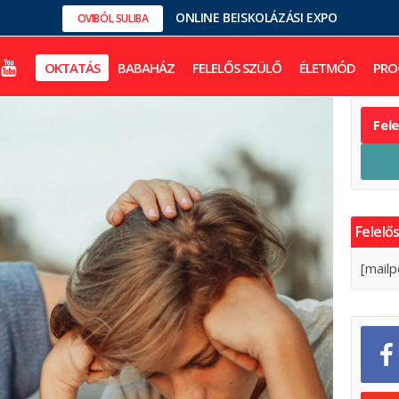
ONLINE BEISKOLÁZÁSI EXPO
OVIBÓL SULIBA
OKTATÁS
BABAHÁZ
FELELŐS SZÜLŐ
ÉLETMÓD
PRO
Fel
Felelős
[mailp