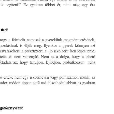
k segíteni!” Ez gyakran többet ér, mint még egy óra
tied!
hogy a felvételit nemcsak a gyerekünk megmérettetésének,
gazolásának is éljük meg. Ilyenkor a gyerek könnyen azt
rásokért, a presztízsért, a „jó iskoláért” kell teljesítenie.
tetés és nem versenyló. Nem az a dolga, hogy a lehető
eladata az, hogy tanuljon, fejlődjön, próbálkozzon, néha
 ő értéke nem egy iskolanéven vagy pontszámon múlik, az
paradox módon éppen ettől tud felszabadultabban és gyakran
gatókönyvet is!