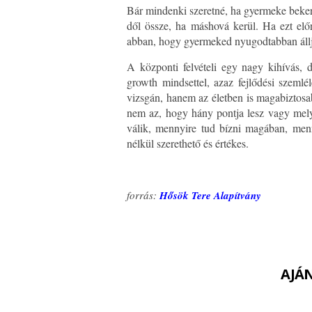
Bár mindenki szeretné, ha gyermeke bekerü
dől össze, ha máshová kerül. Ha ezt előr
abban, hogy gyermeked nyugodtabban álljo
A központi felvételi egy nagy kihívás, 
growth mindsettel, azaz fejlődési szeml
vizsgán, hanem az életben is magabiztosa
nem az, hogy hány pontja lesz vagy mel
válik, mennyire tud bízni magában, menn
nélkül szerethető és értékes.
forrás:
Hősök Tere Alapítvány
AJÁ