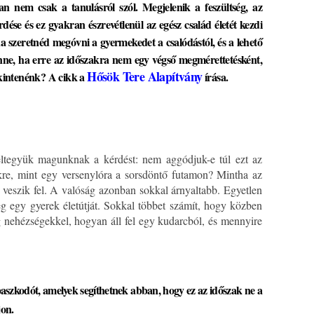
an nem csak a tanulásról szól. Megjelenik a feszültség, az
dése és ez gyakran észrevétlenül az egész család életét kezdi
ha szeretnéd megóvni a gyermekedet a csalódástól, és a lehető
lenne, ha erre az időszakra nem egy végső megmérettetésként,
Hősök Tere Alapítvány
ekintenénk? A cikk a
írása.
eltegyük magunknak a kérdést: nem aggódjuk-e túl ezt az
re, mint egy versenylóra a sorsdöntő futamon? Mintha az
veszik fel. A valóság azonban sokkal árnyaltabb. Egyetlen
meg egy gyerek életútját. Sokkal többet számít, hogy közben
nehézségekkel, hogyan áll fel egy kudarcból, és mennyire
aszkodót, amelyek segíthetnek abban, hogy ez az időszak ne a
jon.