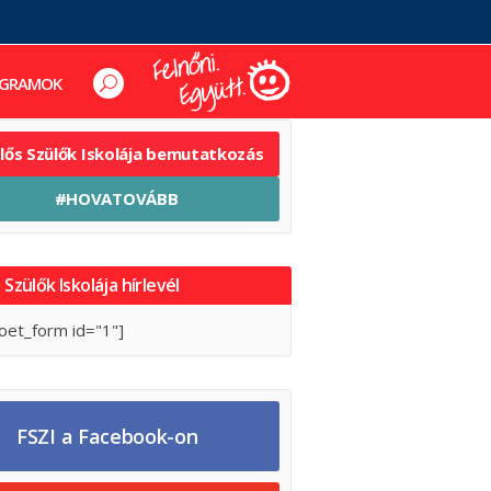
GRAMOK
elős Szülők Iskolája bemutatkozás
#HOVATOVÁBB
 Szülők Iskolája hírlevél
oet_form id="1"]
FSZI a Facebook-on