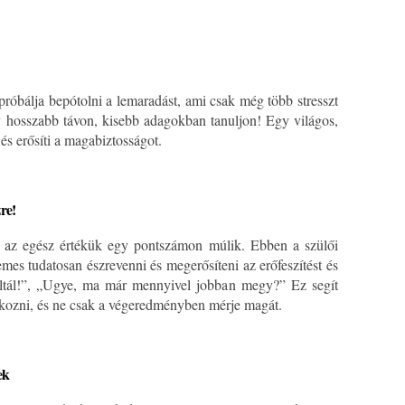
próbálja bepótolni a lemaradást, ami csak még több stresszt
 hosszabb távon, kisebb adagokban tanuljon! Egy világos,
 és erősíti a magabiztosságot.
re!
 az egész értékük egy pontszámon múlik. Ebben a szülői
emes tudatosan észrevenni és megerősíteni az erőfeszítést és
oltál!”, „Ugye, ma már mennyivel jobban megy?” Ez segít
kozni, és ne csak a végeredményben mérje magát.
ek