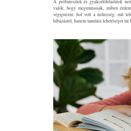
A próbatesztek és gyakorlófeladatok nem
valók, hogy megmutassák, miben érdeme
végignézni: hol volt a nehézség, mit le
hibázástól, hanem tanulási lehetőséget lát