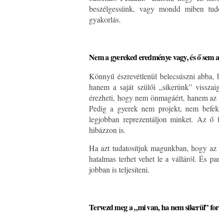
beszélgessünk, vagy mondd miben tudo
gyakorlás.
Nem a gyereked eredménye vagy, és ő sem a 
Könnyű észrevétlenül belecsúszni abba, 
hanem a saját szülői „sikerünk” visszai
érezheti, hogy nem önmagáért, hanem az elvá
Pedig a gyerek nem projekt, nem befek
legjobban reprezentáljon minket. Az ő f
hibázzon is.
Ha azt tudatosítjuk magunkban, hogy az
hatalmas terhet vehet le a válláról. És 
jobban is teljesíteni.
Tervezd meg a „mi van, ha nem sikerül” for