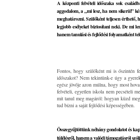
A központi felvételi időszaka sok családb
aggodalom, a „mi lesz, ha nem sikerül” kér
meghatározni. Szülőként teljesen érthető, 
legjobb esélyeket biztosítani neki. De mi 
hanem tanulási és fejlődési folyamatként t
Fontos, hogy szülőként mi is őszintén f
időszakot? Nem tekintünk-e úgy a gyerek
egész jövője azon múlna, hogy most hova 
felvételi, egyetlen iskola nem pecsételi 
mit tanul meg magáról: hogyan küzd meg 
tud bízni a saját fejlődési képességében.
Összegyűjtöttünk néhány gondolatot és kap
túlélésről, hanem a valódi támogatásról szól