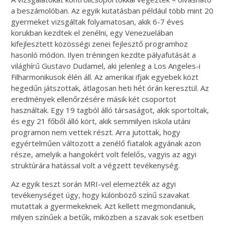
a beszámolóban. Az egyik kutatásban például több mint 20
gyermeket vizsgáltak folyamatosan, akik 6-7 éves
korukban kezdtek el zenélni, egy Venezuelában
kifejlesztett közösségi zenei fejlesztő programhoz
hasonló módon. Ilyen tréningen kezdte pályafutását a
világhírű Gustavo Dudamel, aki jelenleg a Los Angeles-i
Filharmonikusok élén áll. Az amerikai ifjak egyebek közt
hegedűn játszottak, átlagosan heti hét órán keresztül. Az
eredmények ellenőrzésére másik két csoportot
használtak. Egy 19 tagból álló társaságot, akik sportoltak,
és egy 21 főből álló kört, akik semmilyen iskola utáni
programon nem vettek részt. Arra jutottak, hogy
egyértelműen változott a zenélő fiatalok agyának azon
része, amelyik a hangokért volt felelős, vagyis az agyi
struktúrára hatással volt a végzett tevékenység.
Az egyik teszt során MRI-vel elemezték az agyi
tevékenységet úgy, hogy különböző színű szavakat
mutattak a gyermekeknek. Azt kellett megmondaniuk,
milyen színűek a betűk, miközben a szavak sok esetben