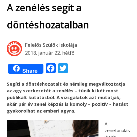
A zenélés segít a
döntéshozatalban
Felelős Szülők Iskolája
2018. január 22. hétfő
Facebook
Twitter
Share
Segíti a döntéshozatalt és némileg megváltoztatja
az agy szerkezetét a zenélés – tűnik ki két most
publikált kutatásból. A vizsgálatok azt mutatják,
akár pár év zenei képzés is komoly – pozitív – hatást
gyakorolhat az emberi agyra.
A
zenetanulás
újabb