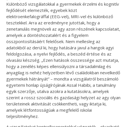
Különböző vizsgálatokkal a gyermekek érzelmi és kognitív
fejlődését elemezték, egyebek közt
elektroenkefalográffal (EEG-vel), MRI-vel és különböző
tesztekkel. Arra az eredményre jutottak, hogy a
zenetanulás megnöveli az agy azon részének kapcsolatait,
amelyek a döntéshozatalért és a figyelem
összpontosításáért felelősek. Nem mellesleg az
adatokból az derül ki, hogy hatására javul a hangok agyi
feldolgozása, a nyelvi fejlődés, a beszéd értése és az
olvasási készség. „Ezen hatások összessége azt mutatja,
hogy a zenélés képes ellensúlyozni a társadalmilag és
anyagilag is nehéz helyzetben lévő családokban nevelkedő
gyermekek hátrányát” – mondta a vizsgálatról beszámoló
egyetemi honlap újságírójának Assal Habibi, a tanulmány
egyik szerzője, utalva azokra a kutatásokra, amelyek
szerint a rossz szociális és gazdasági helyzet az agy olyan
területeinek aktivitását csökkentheti, vagy iktatja ki,
amelyek létfontosságúak a megfelelő iskolai
teljesítményhez.
A vizsgálatokat kontrollcsoportokkal végezték – olvasható