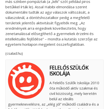
más színben pompáztak (a „kék” szót például piros
betűkkel írták le). Assal Habibi elmondása szerint
dokumentálni tudták az agyi válaszok változását, a
válaszoknál, a döntéshozatalkor pedig a megfelelő
területek jelentős aktivitását figyelték meg. „Az
eredmények arra engednek következtetni, hogy
zenetanulással elősegíthető a gyermekek érzelmi és
intellektuális fejlődése” – mondta a kutatás szerzője az
egyetemi honlapon megjelent összefoglalóban.
(csalad.hu)
FELELŐS SZÜLŐK
ISKOLÁJA
A Felelős Szülők Iskolája 2010
óta működő aktív szakmai és
civil közösség, mely keretén
belül az ideális
gyermeknevelésre, az „elég jól” működő családra és a