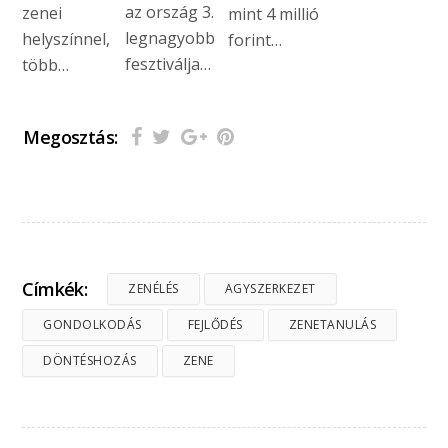
az ország 3.
zenei
mint 4 millió
legnagyobb
helyszínnel,
forint…
fesztiválja…
több…
Megosztás:
Címkék:
ZENÉLÉS
AGYSZERKEZET
GONDOLKODÁS
FEJLŐDÉS
ZENETANULÁS
DÖNTÉSHOZÁS
ZENE