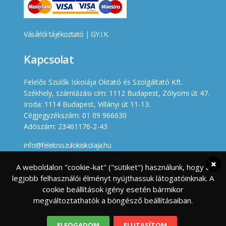
Vásárlói tájékoztató
|
GY.I.K.
Kapcsolat
Felelős Szülők Iskolája Oktató és Szolgáltató Kft.
Székhely, számlázási cím: 1112 Budapest, Zólyomi út 47.
Iroda: 1114 Budapest, Villányi út 11-13.
Cégjegyzékszám: 01 09 966630
Adószám: 23461176-2-43
info@felelosszulokiskolaja.hu
+36 20 358 66 12
A weboldalon "cookie-kat" ("sütiket") használunk, hogy a
legjobb felhasználói élményt nyújthassuk látogatóinknak. A
Készített
cookie beállítások igény esetén bármikor
megváltoztathatók a böngésző beállításaiban.
ELFOGADOM
ELUTASÍTOM