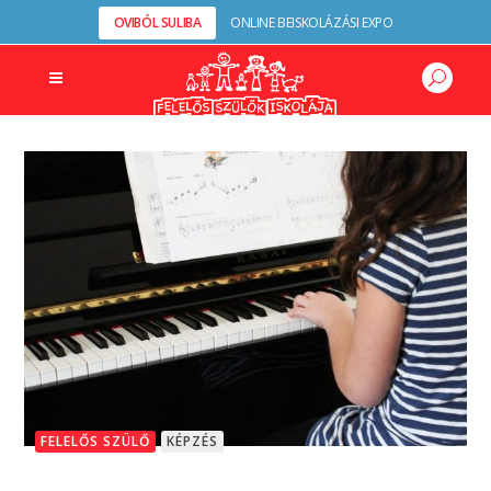
OVIBÓL SULIBA
ONLINE BEISKOLÁZÁSI EXPO
FELELŐS SZÜLŐ
KÉPZÉS