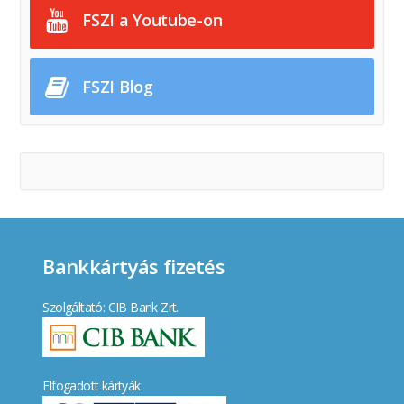
FSZI a Youtube-on
FSZI Blog
Bankkártyás fizetés
Szolgáltató: CIB Bank Zrt.
Elfogadott kártyák: