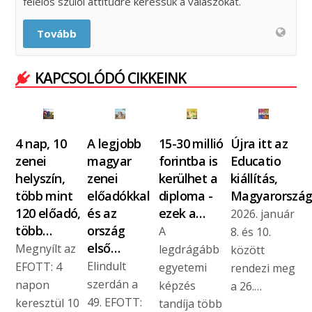
felelős szülői attitűdre keressük a válaszokat.
Tovább
KAPCSOLÓDÓ CIKKEINK
4 nap, 10
A legjobb
15-30 millió
Újra itt az
zenei
magyar
forintba is
Educatio
helyszín,
zenei
kerülhet a
kiállítás,
több mint
előadókkal
diploma -
Magyarorszá
120 előadó,
és az
ezek a…
2026. január
több…
ország
A
8. és 10.
első…
Megnyílt az
legdrágább
között
Elindult
EFOTT: 4
egyetemi
rendezi meg
szerdán a
napon
képzés
a 26.…
49. EFOTT:
keresztül 10
tandíja több