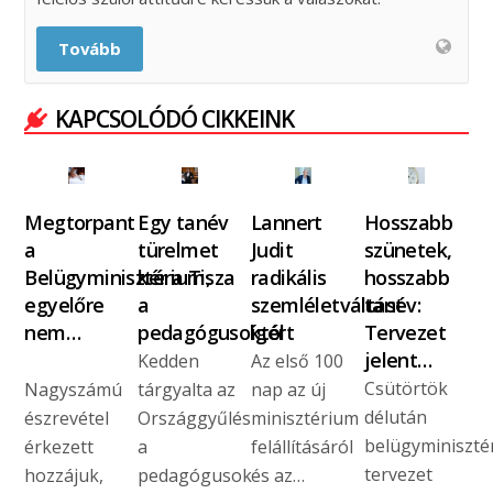
Tovább
KAPCSOLÓDÓ CIKKEINK
Megtorpant
Egy tanév
Lannert
Hosszabb
a
türelmet
Judit
szünetek,
Belügyminisztérium,
kér a Tisza
radikális
hosszabb
egyelőre
a
szemléletváltást
tanév:
nem…
pedagógusoktól
ígért
Tervezet
jelent…
Kedden
Az első 100
Csütörtök
Nagyszámú
tárgyalta az
nap az új
délután
észrevétel
Országgyűlés
minisztérium
belügyminiszté
érkezett
a
felállításáról
tervezet
hozzájuk,
pedagógusok
és az…