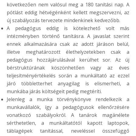
következően nem valósul meg a 180 tanítási nap. A
pótlást eddig hétvégénként kellett megszervezni, az
új szabályozás tervezete mindenkinek kedvezőbb.
A pedagógus eddig is kötelezhető volt más
intézményben történő tanításra. A javaslat szerint
ennek alkalmazására csak az adott járáson belül,
illetve meghatározott élethelyzetekben csak a
pedagógus hozzájárulásával kerülhet sor. Az új
bérstruktúrának köszönhetően vagy az éves
teljesítményértékelés során a munkáltató az ezzel
járó többletterhet anyagilag is elismerheti, a
munkába járás költségeit pedig megtéríti.
Jelenleg a munka törvénykönyve rendelkezik a
munkavállalók, így a pedagógusok ellenőrzésére
vonatkozó szabályokról. A tanárok magánélete
sérthetetlen, a munkáltatótól kapott laptopok,
táblagépek tanítással, neveléssel összefüggő