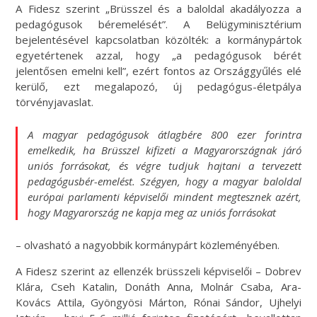
A Fidesz szerint „Brüsszel és a baloldal akadályozza a
pedagógusok béremelését”. A Belügyminisztérium
bejelentésével kapcsolatban közölték: a kormánypártok
egyetértenek azzal, hogy „a pedagógusok bérét
jelentősen emelni kell”, ezért fontos az Országgyűlés elé
kerülő, ezt megalapozó, új pedagógus-életpálya
törvényjavaslat.
A magyar pedagógusok átlagbére 800 ezer forintra
emelkedik, ha Brüsszel kifizeti a Magyarországnak járó
uniós forrásokat, és végre tudjuk hajtani a tervezett
pedagógusbér-emelést. Szégyen, hogy a magyar baloldal
európai parlamenti képviselői mindent megtesznek azért,
hogy Magyarország ne kapja meg az uniós forrásokat
– olvasható a nagyobbik kormánypárt közleményében.
A Fidesz szerint az ellenzék brüsszeli képviselői – Dobrev
Klára, Cseh Katalin, Donáth Anna, Molnár Csaba, Ara-
Kovács Attila, Gyöngyösi Márton, Rónai Sándor, Ujhelyi