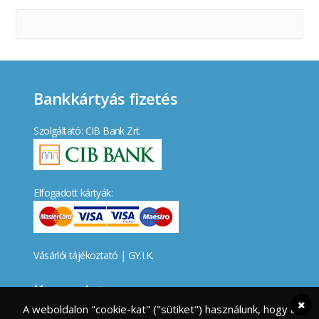
Bankkártyás fizetés
Szolgáltató: CIB Bank Zrt.
Elfogadott kártyák:
Vásárlói tájékoztató
|
GY.I.K.
Kapcsolat
A weboldalon "cookie-kat" ("sütiket") használunk, hogy a