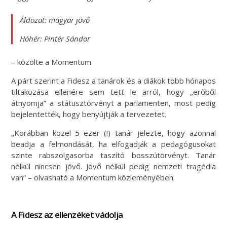
Áldozat: magyar jövő
Hóhér: Pintér Sándor
– közölte a Momentum.
A párt szerint a Fidesz a tanárok és a diákok több hónapos
tiltakozása ellenére sem tett le arról, hogy „erőből
átnyomja” a státusztörvényt a parlamenten, most pedig
bejelentették, hogy benyújtják a tervezetet.
„Korábban közel 5 ezer (!) tanár jelezte, hogy azonnal
beadja a felmondását, ha elfogadják a pedagógusokat
szinte rabszolgasorba taszító bosszútörvényt. Tanár
nélkül nincsen jövő. Jövő nélkül pedig nemzeti tragédia
van” – olvasható a Momentum közleményében.
A Fidesz az ellenzéket vádolja