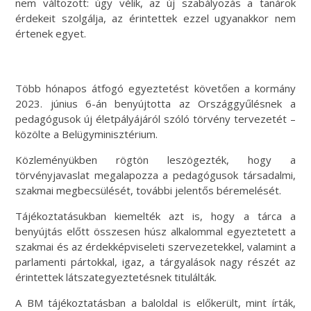
nem változott: úgy vélik, az új szabályozás a tanárok
érdekeit szolgálja, az érintettek ezzel ugyanakkor nem
értenek egyet.
Több hónapos átfogó egyeztetést követően a kormány
2023. június 6-án benyújtotta az Országgyűlésnek a
pedagógusok új életpályájáról szóló törvény tervezetét –
közölte a Belügyminisztérium.
Közleményükben rögtön leszögezték, hogy a
törvényjavaslat megalapozza a pedagógusok társadalmi,
szakmai megbecsülését, további jelentős béremelését.
Tájékoztatásukban kiemelték azt is, hogy a tárca a
benyújtás előtt összesen húsz alkalommal egyeztetett a
szakmai és az érdekképviseleti szervezetekkel, valamint a
parlamenti pártokkal, igaz, a tárgyalások nagy részét az
érintettek látszategyeztetésnek titulálták.
A BM tájékoztatásban a baloldal is előkerült, mint írták,