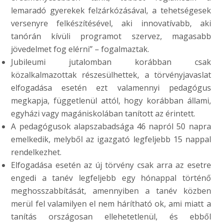
lemaradó gyerekek felzárkózásával, a tehetségesek
versenyre felkészítésével, aki innovatívabb, aki
tanórán kívüli programot szervez, magasabb
jövedelmet fog elérni” – fogalmaztak.
Jubileumi jutalomban korábban csak
közalkalmazottak részesülhettek, a törvényjavaslat
elfogadása esetén ezt valamennyi pedagógus
megkapja, függetlenül attól, hogy korábban állami,
egyházi vagy magániskolában tanított az érintett.
A pedagógusok alapszabadsága 46 napról 50 napra
emelkedik, melyből az igazgató legfeljebb 15 nappal
rendelkezhet.
Elfogadása esetén az új törvény csak arra az esetre
engedi a tanév legfeljebb egy hónappal történő
meghosszabbítását, amennyiben a tanév közben
merül fel valamilyen el nem hárítható ok, ami miatt a
tanítás országosan ellehetetlenül, és ebből