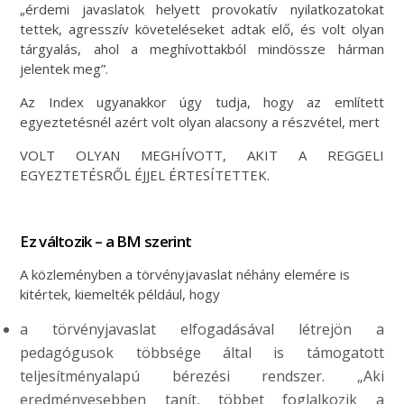
„érdemi javaslatok helyett provokatív nyilatkozatokat
tettek, agresszív követeléseket adtak elő, és volt olyan
tárgyalás, ahol a meghívottakból mindössze hárman
jelentek meg”.
Az Index ugyanakkor úgy tudja, hogy az említett
egyeztetésnél azért volt olyan alacsony a részvétel, mert
VOLT OLYAN MEGHÍVOTT, AKIT A REGGELI
EGYEZTETÉSRŐL ÉJJEL ÉRTESÍTETTEK.
Ez változik – a BM szerint
A közleményben a törvényjavaslat néhány elemére is
kitértek, kiemelték például, hogy
a törvényjavaslat elfogadásával létrejön a
pedagógusok többsége által is támogatott
teljesítményalapú bérezési rendszer. „Aki
eredményesebben tanít, többet foglalkozik a