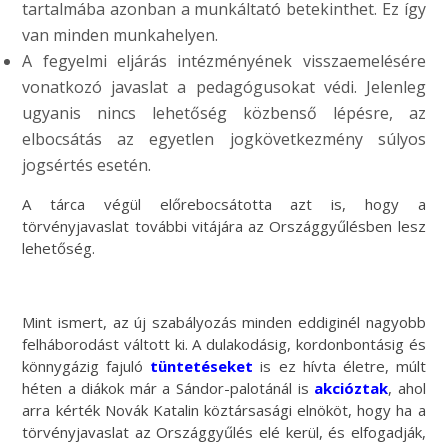
tartalmába azonban a munkáltató betekinthet. Ez így
van minden munkahelyen.
A fegyelmi eljárás intézményének visszaemelésére
vonatkozó javaslat a pedagógusokat védi. Jelenleg
ugyanis nincs lehetőség közbenső lépésre, az
elbocsátás az egyetlen jogkövetkezmény súlyos
jogsértés esetén.
A tárca végül előrebocsátotta azt is, hogy a
törvényjavaslat további vitájára az Országgyűlésben lesz
lehetőség.
Mint ismert, az új szabályozás minden eddiginél nagyobb
felháborodást váltott ki. A dulakodásig, kordonbontásig és
könnygázig fajuló
tüntetéseket
is ez hívta életre, múlt
héten a diákok már a Sándor-palotánál is
akcióztak
, ahol
arra kérték Novák Katalin köztársasági elnököt, hogy ha a
törvényjavaslat az Országgyűlés elé kerül, és elfogadják,