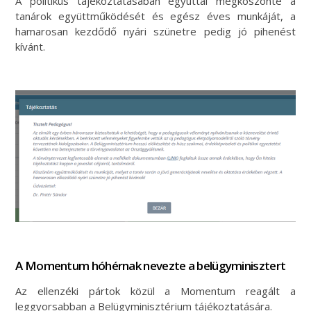
A politikus tájékoztatásában egyúttal megköszönte a
tanárok együttműködését és egész éves munkáját, a
hamarosan kezdődő nyári szünetre pedig jó pihenést
kívánt.
A Momentum hóhérnak nevezte a belügyminisztert
Az ellenzéki pártok közül a Momentum reagált a
leggyorsabban a Belügyminisztérium tájékoztatására.