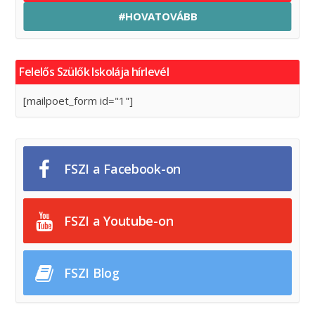
#HOVATOVÁBB
Felelős Szülők Iskolája hírlevél
[mailpoet_form id="1"]
FSZI a Facebook-on
FSZI a Youtube-on
FSZI Blog