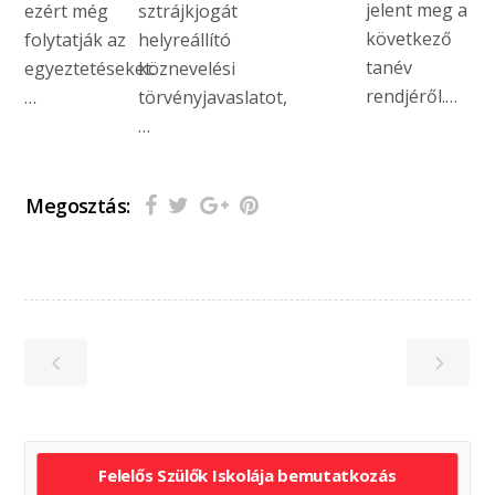
jelent meg a
ezért még
sztrájkjogát
következő
folytatják az
helyreállító
tanév
egyeztetéseket.
köznevelési
rendjéről.…
…
törvényjavaslatot,
…
Megosztás:
Felelős Szülők Iskolája bemutatkozás