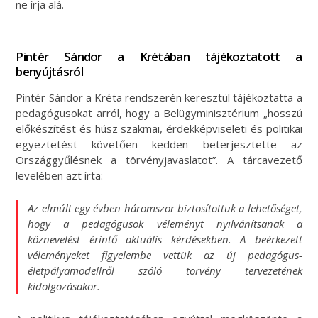
ne írja alá.
Pintér Sándor a Krétában tájékoztatott a
benyújtásról
Pintér Sándor a Kréta rendszerén keresztül tájékoztatta a
pedagógusokat arról, hogy a Belügyminisztérium „hosszú
előkészítést és húsz szakmai, érdekképviseleti és politikai
egyeztetést követően kedden beterjesztette az
Országgyűlésnek a törvényjavaslatot”. A tárcavezető
levelében azt írta:
Az elmúlt egy évben háromszor biztosítottuk a lehetőséget,
hogy a pedagógusok véleményt nyilvánítsanak a
köznevelést érintő aktuális kérdésekben. A beérkezett
véleményeket figyelembe vettük az új pedagógus-
életpályamodellről szóló törvény tervezetének
kidolgozásakor.