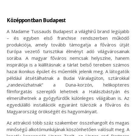
Középpontban Budapest
A Madame Tussauds Budapest a világhírű brand legújabb
– és egyben első franchise rendszerben működő
produkciója, amely tovább támogatja a főváros útját
Európa vezető turisztikai élményt adó világvárosainak
sorába. A magyar főváros nemcsak helyszíne, hanem
inspirálója is a kiállításnak: a tárlat belső tereiben számos
hazai ikonikus épület és műemlék jelenik meg. A látogatók
például átsétálhatnak a Budai Váralagúton, sztárokkal
„randevúzhatnak” a Duna-korzón, helikopteres
filmforgatás szereplői lehetnek a Halászbástyán és
elmerülhetnek a gyógyfürdők különleges világában is. Az
egyedülálló installációk egyaránt tükrözik a főváros és
Magyarország örökségét és hagyományait.
Az attrakció több száz szakember összehangolt és magas
minőségű alkotómunkájának köszönhetően valósult meg. A