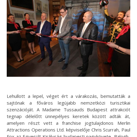
Lehullott a lepel, véget ért a várakozás, bemutatták a
sajtónak a főváros legújabb nemzetközi turisztikai
szenzációját. A Madame Tussauds Budapest attrakciót
tegnap délelőtt ünnepélyes keretek között adták át,
amelyen részt vett a franchise jogtulajdonos Merlin
Attractions Operations Ltd. képviselője Chris Scurrah, Paul
Fox az Egyesült Királyság budapesti nagykövete, Balogh-