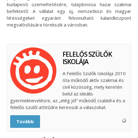
budapesti üzemeltetésére, tulajdonosa hazai szakmai
befektető. A vállalat egy új, nemzetközi és magyar
hírességeket egyaránt felvonultató kalandközpont
megvalósítására törekszik a városban.
FELELŐS SZÜLŐK
ISKOLÁJA
A Felelős Szülők Iskolája 2010
óta működő aktív szakmai és
civil közösség, mely keretén
belül az ideális
gyermeknevelésre, az „elég jól” működő családra és a
felelős szülői attitűdre keressük a válaszokat.
Tovább