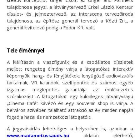
kreatív koncepciót Unger Zsolt, az Unger and Partners
tulajdonosa jegyzi, a látványtervező Erkel László Kentaur
díszlet- és jelmeztervező, az Interscena tervezőiroda
tulajdonosa, az építész generál tervező a Közti Zrt., a
generál kivitelező pedig a Fodor Kft. volt.
Tele élménnyel
A kiállításon a viaszfigurák és a csodálatos díszletek
mellett rengeteg élmény várja a látogatókat: interaktív
képernyők, hang- és fényjátékok, lenyűgöző audiovizuális
tartalmak, VR kalandok, szelfipontok és számos egyéb
izgalmas meglepetés garantálja az emlékezetes
szórakozást. A látogatókat egy különleges látványvilágú
„Cinema Café” kávézó és egy Souvenir shop is várja. A
belváros szívében található attrakció az év minden napján
fogadja hazai és nemzetközi látogatóit.
A jegyvásárlás lehetséges a helyszínen is, azonban a
www.madametussauds.hu
oldalon elérhető,