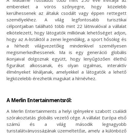
A Madame Tussauds több mint 250 éve invitálja az
embereket a vörös szőnyegre, hogy közelebb
kerülhessenek az általuk csodált vagy éppen rettegett
személyekhez. A világ legfontosabb turisztikai
célpontjaiban található több mint 22 látnivalóval a vállalat
elkötelezett, hogy látogatók millióinak lehetőséget adjon,
hogy az A-listáktól a zenei legendákig, a sport hősökig és
a hírhedt világvezetőkig mindenkivel személyesen
megismerkedhessenek. Ma is egy generáció globális
ikonjaival dolgoznak együtt, hogy lenyűgözően élethű
figurákat alkossanak, és olyan izgalmas, interaktív
élményeket kínáljanak, amelyekkel a látogatók a lehető
legközelebb érezhetik magukat a hírnévhez.
A Merlin Entertainments
ről:
A Merlin Entertainments a helyi igényekre szabott családi
szórakoztatás globális vezető cége. A vállalat Európa első
számú és a világ második legnagyobb
turistalátványosságának üzemeltetője, amely a különböző