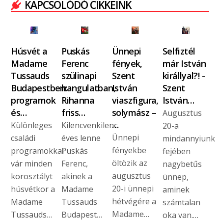
KAPCSOLÓDÓ CIKKEINK
Húsvét a
Puskás
Ünnepi
Selfiztél
Madame
Ferenc
fények,
már István
Tussauds
szülinapi
Szent
királlyal?! -
Budapestben:
hangulatban,
István
Szent
programok
Rihanna
viaszfigura,
István…
és…
friss…
solymász –
Augusztus
…
Különleges
Kilencvenkilenc
20-a
Ünnepi
családi
éves lenne
mindannyiunk
fényekbe
programokkal
Puskás
fejében
öltözik az
vár minden
Ferenc,
nagybetűs
augusztus
korosztályt
akinek a
ünnep,
20-i ünnepi
húsvétkor a
Madame
aminek
hétvégére a
Madame
Tussauds
számtalan
Madame…
Tussauds…
Budapest…
oka van.…