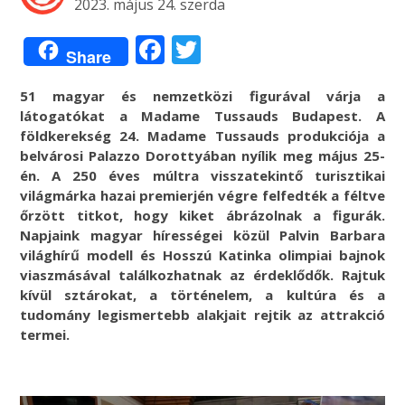
2023. május 24. szerda
Facebook
Twitter
Share
51 magyar és nemzetközi figurával várja a
látogatókat a Madame Tussauds Budapest. A
földkerekség 24. Madame Tussauds produkciója a
belvárosi Palazzo Dorottyában nyílik meg május 25-
én. A 250 éves múltra visszatekintő turisztikai
világmárka hazai premierjén végre felfedték a féltve
őrzött titkot, hogy kiket ábrázolnak a figurák.
Napjaink magyar hírességei közül Palvin Barbara
világhírű modell és Hosszú Katinka olimpiai bajnok
viaszmásával találkozhatnak az érdeklődők. Rajtuk
kívül sztárokat, a történelem, a kultúra és a
tudomány legismertebb alakjait rejtik az attrakció
termei.