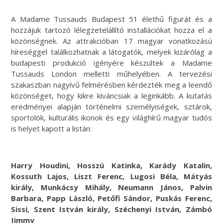
A Madame Tussauds Budapest 51 élethű figurát és a
hozzájuk tartozó lélegzetelállító installációkat hozza el a
közönségnek. Az attrakcióban 17 magyar vonatkozású
híreséggel találkozhatnak a látogatók, melyek kizárólag a
budapesti produkció igényére készültek a Madame
Tussauds London melletti műhelyében. A tervezési
szakaszban nagyívű felmérésben kérdezték meg a leendő
közönséget, hogy kikre kíváncsiak a leginkább. A kutatás
eredményei alapján történelmi személyiségek, sztárok,
sportolók, kulturális ikonok és egy világhírű magyar tudós
is helyet kapott a listán:
Harry Houdini, Hosszú Katinka, Karády Katalin,
Kossuth Lajos, Liszt Ferenc, Lugosi Béla, Mátyás
király, Munkácsy Mihály, Neumann János, Palvin
Barbara, Papp László, Petőfi Sándor, Puskás Ferenc,
Sissi, Szent István király, Széchenyi István, Zámbó
Jimmy