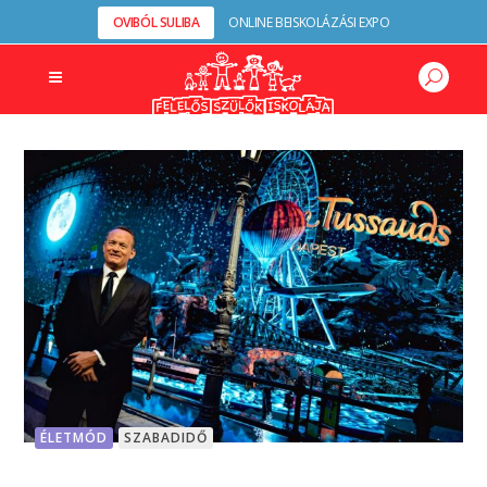
OVIBÓL SULIBA
ONLINE BEISKOLÁZÁSI EXPO
ÉLETMÓD
SZABADIDŐ