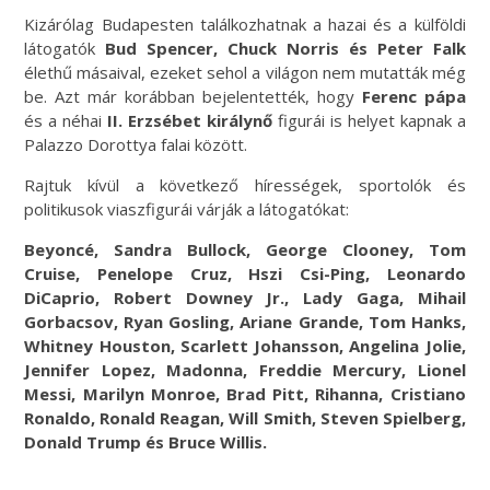
Kizárólag Budapesten találkozhatnak a hazai és a külföldi
látogatók
Bud Spencer, Chuck Norris és Peter Falk
élethű másaival, ezeket sehol a világon nem mutatták még
be. Azt már korábban bejelentették, hogy
Ferenc pápa
és a néhai
II. Erzsébet királynő
figurái is helyet kapnak a
Palazzo Dorottya falai között.
Rajtuk kívül a következő hírességek, sportolók és
politikusok viaszfigurái várják a látogatókat:
Beyoncé, Sandra Bullock, George Clooney, Tom
Cruise, Penelope Cruz, Hszi Csi-Ping, Leonardo
DiCaprio, Robert Downey Jr., Lady Gaga, Mihail
Gorbacsov, Ryan Gosling, Ariane Grande, Tom Hanks,
Whitney Houston, Scarlett Johansson, Angelina Jolie,
Jennifer Lopez, Madonna, Freddie Mercury, Lionel
Messi, Marilyn Monroe, Brad Pitt, Rihanna, Cristiano
Ronaldo, Ronald Reagan, Will Smith, Steven Spielberg,
Donald Trump és Bruce Willis.