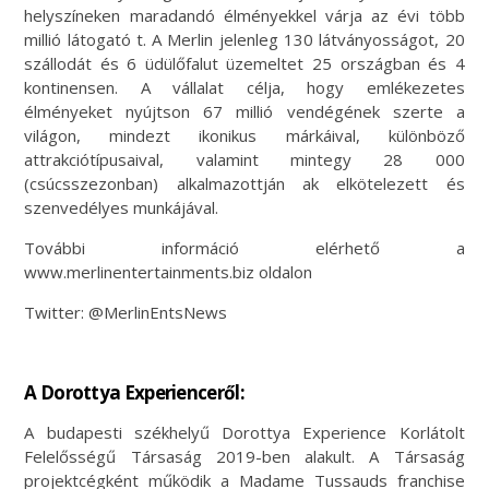
helyszíneken maradandó élményekkel várja az évi több
millió látogató t. A Merlin jelenleg 130 látványosságot, 20
szállodát és 6 üdülőfalut üzemeltet 25 országban és 4
kontinensen. A vállalat célja, hogy emlékezetes
élményeket nyújtson 67 millió vendégének szerte a
világon, mindezt ikonikus márkáival, különböző
attrakciótípusaival, valamint mintegy 28 000
(csúcsszezonban) alkalmazottján ak elkötelezett és
szenvedélyes munkájával.
További információ elérhető a
www.merlinentertainments.biz oldalon
Twitter: @MerlinEntsNews
A Dorottya Experienceről:
A budapesti székhelyű Dorottya Experience Korlátolt
Felelősségű Társaság 2019-ben alakult. A Társaság
projektcégként működik a Madame Tussauds franchise