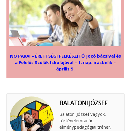
NO PARA! – ÉRETTSÉGI FELKÉSZÍTŐ Jocó bácsival és
a Felelős Szülők Iskolájával – 1. nap: írásbelik –
április 5.
BALATONI JÓZSEF
Balatoni József vagyok,
történelemtanár,
élménypedagógiai tréner,