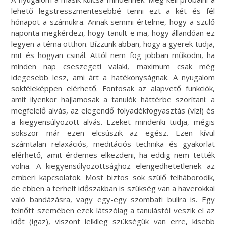
lehető legstresszmentesebbé tenni ezt a két és fél
hónapot a számukra. Annak semmi értelme, hogy a szülő
naponta megkérdezi, hogy tanult-e ma, hogy állandóan ez
legyen a téma otthon. Bízzunk abban, hogy a gyerek tudja,
mit és hogyan csinál. Attól nem fog jobban működni, ha
minden nap cseszegeti valaki, maximum csak még
idegesebb lesz, ami árt a hatékonyságnak. A nyugalom
sokféleképpen elérhető. Fontosak az alapvető funkciók,
amit ilyenkor hajlamosak a tanulók háttérbe szorítani: a
megfelelő alvás, az elegendő folyadékfogyasztás (víz!) és
a kiegyensúlyozott alvás. Ezeket mindenki tudja, mégis
sokszor már ezen elcsúszik az egész. Ezen kívül
számtalan relaxációs, meditációs technika és gyakorlat
elérhető, amit érdemes elkezdeni, ha eddig nem tették
volna. A kiegyensúlyozottsághoz elengedhetetlenek az
emberi kapcsolatok. Most biztos sok szülő felháborodik,
de ebben a terhelt időszakban is szükség van a haverokkal
való bandázásra, vagy egy-egy szombati bulira is. Egy
felnőtt szemében ezek látszólag a tanulástól veszik el az
időt (igaz), viszont lelkileg szükségük van erre, kisebb