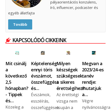
pályaorientációs konzulens,
író, influencer, podcaster és
egyéb állatfajta
Tovább
KAPCSOLÓDÓ CIKKEINK
Mit csinálj
Képtelenség
Milyen
Megvan a
a
ennyi töris
készségek
2023/24-es
következő
évszámot,
szükségesek
tanév
2,5
összefüggést
a sikeres
rendje:
hónapban?
és…
érettségihez?
mutatjuk
- Tippek
a…
Évszámok,
Az érettségi
és…
Végre
esszéírás,
vizsga nem
Közeleg a
nyilvánosságra
összefüggések
csupán a