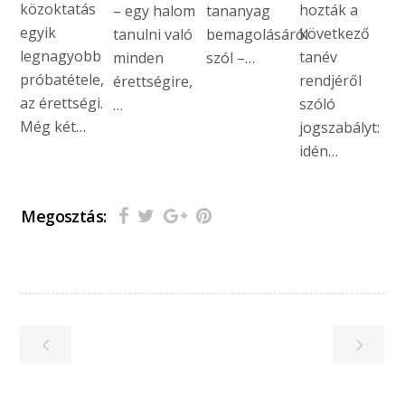
közoktatás
hozták a
– egy halom
tananyag
egyik
következő
tanulni való
bemagolásáról
legnagyobb
tanév
minden
szól –…
próbatétele,
rendjéről
érettségire,
az érettségi.
szóló
…
Még két…
jogszabályt:
idén…
Megosztás: