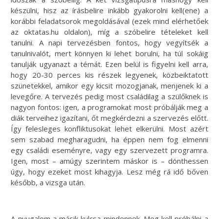
készülni, hisz az írásbelire inkább gyakorolni kell(ene) a
korábbi feladatsorok megoldásával (ezek mind elérhetőek
az oktatas.hu oldalon), míg a szóbelire tételeket kell
tanulni. A napi tervezésben fontos, hogy vegyítsék a
tanulnivalót, mert könnyen ki lehet borulni, ha túl sokáig
tanulják ugyanazt a témát. Ezen belül is figyelni kell arra,
hogy 20-30 perces kis részek legyenek, közbeiktatott
szünetekkel, amikor egy kicsit mozogjanak, menjenek ki a
levegőre. A tervezés pedig most családilag a szülőknek is
nagyon fontos: igen, a programokat most próbálják meg a
diák terveihez igazítani, őt megkérdezni a szervezés előtt.
Így felesleges konfliktusokat lehet elkerülni. Most azért
sem szabad megharagudni, ha éppen nem fog elmenni
egy családi eseményre, vagy egy szervezett programra.
Igen, most – amúgy szerintem máskor is – dönthessen
úgy, hogy ezeket most kihagyja. Lesz még rá idő bőven
később, a vizsga után.
A nyugalom a másik kulcsa mindennek. Meg kell próbálni a