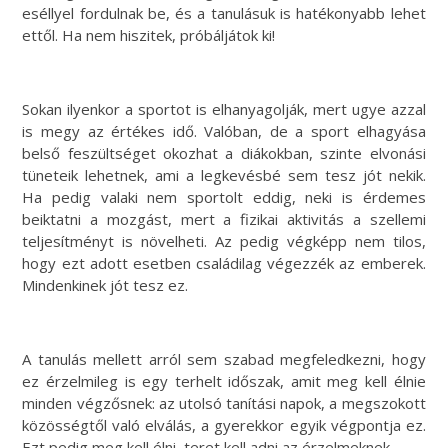
eséllyel fordulnak be, és a tanulásuk is hatékonyabb lehet
ettől. Ha nem hiszitek, próbáljátok ki!
Sokan ilyenkor a sportot is elhanyagolják, mert ugye azzal
is megy az értékes idő. Valóban, de a sport elhagyása
belső feszültséget okozhat a diákokban, szinte elvonási
tüneteik lehetnek, ami a legkevésbé sem tesz jót nekik.
Ha pedig valaki nem sportolt eddig, neki is érdemes
beiktatni a mozgást, mert a fizikai aktivitás a szellemi
teljesítményt is növelheti. Az pedig végképp nem tilos,
hogy ezt adott esetben családilag végezzék az emberek.
Mindenkinek jót tesz ez.
A tanulás mellett arról sem szabad megfeledkezni, hogy
ez érzelmileg is egy terhelt időszak, amit meg kell élnie
minden végzősnek: az utolsó tanítási napok, a megszokott
közösségtől való elválás, a gyerekkor egyik végpontja ez.
Ezt pedig meg kell élni, teret kell adni az érzelmeknek.