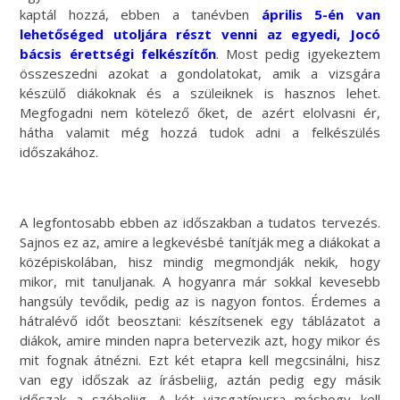
kaptál hozzá, ebben a tanévben
április 5-én van
lehetőséged utoljára részt venni az egyedi, Jocó
bácsis érettségi felkészítőn
. Most pedig igyekeztem
összeszedni azokat a gondolatokat, amik a vizsgára
készülő diákoknak és a szüleiknek is hasznos lehet.
Megfogadni nem kötelező őket, de azért elolvasni ér,
hátha valamit még hozzá tudok adni a felkészülés
időszakához.
A legfontosabb ebben az időszakban a tudatos tervezés.
Sajnos ez az, amire a legkevésbé tanítják meg a diákokat a
középiskolában, hisz mindig megmondják nekik, hogy
mikor, mit tanuljanak. A hogyanra már sokkal kevesebb
hangsúly tevődik, pedig az is nagyon fontos. Érdemes a
hátralévő időt beosztani: készítsenek egy táblázatot a
diákok, amire minden napra betervezik azt, hogy mikor és
mit fognak átnézni. Ezt két etapra kell megcsinálni, hisz
van egy időszak az írásbeliig, aztán pedig egy másik
időszak a szóbeliig. A két vizsgatípusra máshogy kell