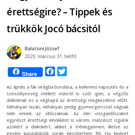
érettségire? – Tippek és
trükkök Jocó bácsitól
Balatoni József
2025. március 31. hétfő
Facebook
Twitter
Share
Az április a fák virágba borulása, a kellemes napsütés és a
szeszélyesség mellett másról is szól: igen, a végzős
diákoknak ez a véghajrá az érettségi megkezdése előtt.
Néhányan lazán, néhányan pedig gyomorgörccsel vágnak
neki ennek az időszaknak. Az idei vizsgaidőszakot
egyrészt érettségi elnökként is várom, másrészt izgulok
azokért a diákokért, akiket a tréningjeimen, illetve az
egyéni konzultációk során készítettem fel. Ha kedvet