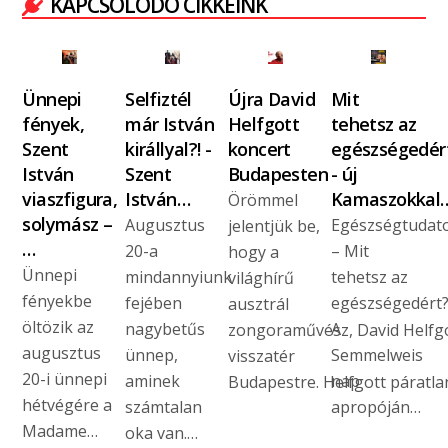
KAPCSOLÓDÓ CIKKEINK
Ünnepi
Selfiztél
Újra David
Mit
fények,
már István
Helfgott
tehetsz az
Szent
királlyal?! -
koncert
egészségedér
István
Szent
Budapesten
- új
viaszfigura,
István…
Kamaszokkal
Örömmel
solymász –
Augusztus
Egészségtudat
jelentjük be,
…
20-a
– Mit
hogy a
Ünnepi
mindannyiunk
tehetsz az
világhírű
fényekbe
fejében
egészségedért
ausztrál
öltözik az
nagybetűs
A
zongoraművész, David Helfgo
augusztus
ünnep,
Semmelweis
visszatér
20-i ünnepi
aminek
nap
Budapestre. Helfgott páratl
hétvégére a
számtalan
apropóján…
Madame…
oka van.…