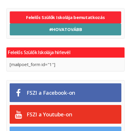
Felelős Szülők Iskolája bemutatkozás
#HOVATOVÁBB
Felelős Szülők Iskolája hírlevél
[mailpoet_form id="1"]
FSZI a Facebook-on
FSZI a Youtube-on