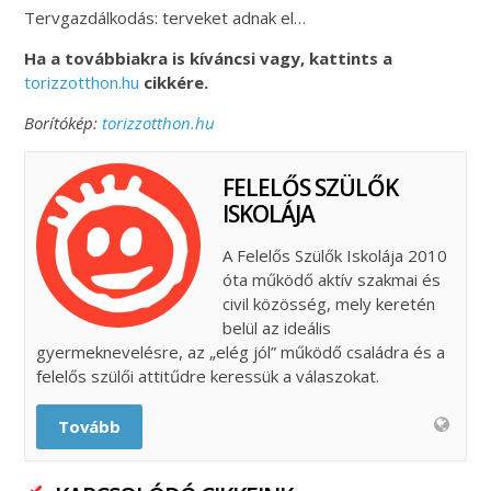
Tervgazdálkodás: terveket adnak el…
Ha a továbbiakra is kíváncsi vagy, kattints a
torizzotthon.hu
cikkére.
Borítókép:
torizzotthon.hu
FELELŐS SZÜLŐK
ISKOLÁJA
A Felelős Szülők Iskolája 2010
óta működő aktív szakmai és
civil közösség, mely keretén
belül az ideális
gyermeknevelésre, az „elég jól” működő családra és a
felelős szülői attitűdre keressük a válaszokat.
Tovább