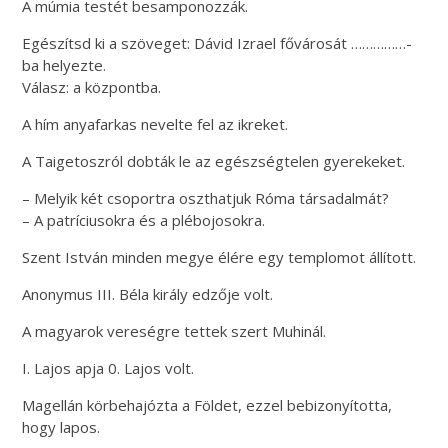
A múmia testét besamponozzák.
Egészítsd ki a szöveget: Dávid Izrael fővárosát ……………-
ba helyezte.
Válasz: a központba.
A hím anyafarkas nevelte fel az ikreket.
A Taigetoszról dobták le az egészségtelen gyerekeket.
– Melyik két csoportra oszthatjuk Róma társadalmát?
– A patríciusokra és a plébojosokra.
Szent István minden megye élére egy templomot állított.
Anonymus III. Béla király edzője volt.
A magyarok vereségre tettek szert Muhinál.
I. Lajos apja 0. Lajos volt.
Magellán körbehajózta a Földet, ezzel bebizonyította,
hogy lapos.