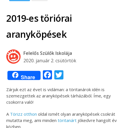
2019-es töriórai
aranyköpések
Felelős Szülők Iskolája
2020. január 2. csütörtök
Facebook
Twitter
Share
Zárjuk ezt az évet is vidáman: a töritanárok idén is
szemezgettek az aranyköpések tárházából. Íme, egy
csokorra való!
A
Törizz otthon
oldal ismét olyan aranyköpések csokrát
mutatta meg, ami minden
töritanárt
jókedvre hangolt év
közben.