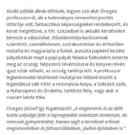
Kiváló példák állnak előttünk, legyen szó akár Öveges
professzorról, aki a tudományos ismeretterjesztés
úttörője volt, fantasztikus képességekkel rendelkezett, és
korát megelőzve, a XXI. században is aktuális kérdésekre
kereste a válaszokat. Előadásmódja kuriózumnak
számított, szemléletesen, szórakoztatóan és érthetően
mutatta és magyarázta a fizikát. Jezsuita papként kezdte
pályafutását majd a papi pályát feladva fizikusként ismerte
meg az ország. Népszerű tévéműsorai és könyvei révén
igazi sztár előadó, az ország tanítója lett. A professzor
legkedvesebb kísérleteit mutatja be többek között a
legendássá vált HEKI a rezonancia-kutya, a Szikrázó szék,
a Ruhacsipesz és űrrakéta, Sarkított fény, vagy akár A
csavart labda titka.
Öveges József így fogalmazott:
„A megismerés és az átélt
tudás szépsége felér a legmagasabb művészeti élménnyel, de
nemcsak gyönyörködtet, hanem segít a természet erőinek
megismerésében és felhasználásában, jövőnk építésében is.”