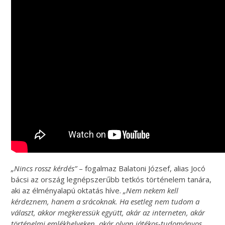
„Nincs rossz kérdés”
– fogalmaz Balatoni József, alias Jocó
bácsi az ország legnépszerűbb tetkós történelem tanára,
aki az élményalapú oktatás híve.
„Nem nekem kell
kérdeznem, hanem a srácoknak. Ha esetleg nem tudom a
választ, akkor megkeressük együtt, akár az interneten, akár
történelmi emlékhelyeken, akár olyan játékos-tudományos