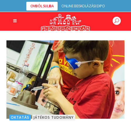
OVIBÓL SULIBA
ONLINE BEISKOLÁZÁSI EXPO
OKTATÁS
JÁTÉKOS TUDOMÁNY