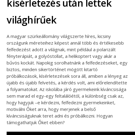
kísérletezés után lettek
világhírűek
A magyar szürkeállomány világszerte híres, kicsiny
országunk méreteihez képest annál több és értékesebb
felfedezést adott a világnak, mint például a polarizált
fényterápiát, a golyóstollat, a helikoptert vagy akár a
bűvös kockát. Napokig sorolhatnánk a felfedezéseket, egy
biztos, minden sikertörténet mögött kitartó
próbálkozások, kísérletezések sora áll, amiben a lényeg az
újabb és újabb felvetés, a kérdés volt, ami előrelendítette
a folyamatokat. Az iskolába járó gyermekeink kíváncsisága
sem marad el egy-egy feltalálóétól, a különbség csak az,
hogy hagyjuk –e kérdezni, felfedezni gyermekeinket,
motiválni Őket arra, hogy merjenek a belső
kíváncsiságuknak teret adni és próbálkozni. Hogyan
támogathatjuk Őket ebben?