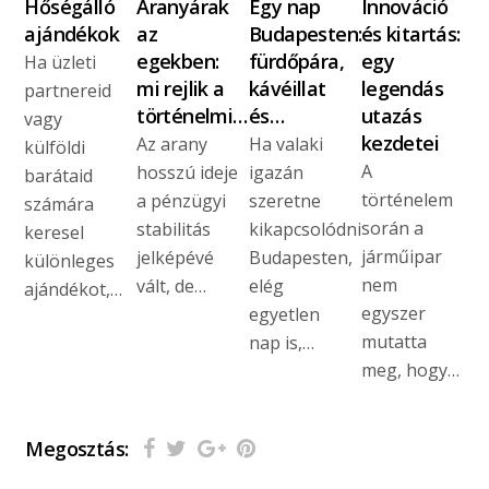
Hőségálló
Aranyárak
Egy nap
Innováció
ajándékok
az
Budapesten:
és kitartás:
egekben:
fürdőpára,
egy
Ha üzleti
mi rejlik a
kávéillat
legendás
partnereid
történelmi…
és…
utazás
vagy
kezdetei
Az arany
Ha valaki
külföldi
A
hosszú ideje
igazán
barátaid
történelem
a pénzügyi
szeretne
számára
során a
stabilitás
kikapcsolódni
keresel
járműipar
jelképévé
Budapesten,
különleges
nem
vált, de…
elég
ajándékot,…
egyszer
egyetlen
mutatta
nap is,…
meg, hogy…
Megosztás: