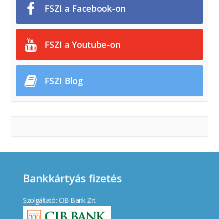
FSZI a Facebook-on
FSZI a Youtube-on
FSZI Blog
Bankkártyás fizetés
Szolgáltató: CIB Bank Zrt.