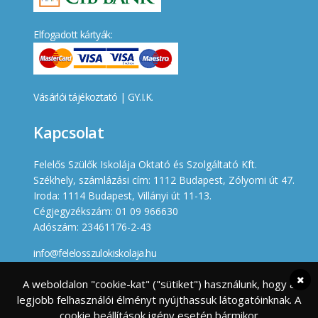
Elfogadott kártyák:
Vásárlói tájékoztató
|
GY.I.K.
Kapcsolat
Felelős Szülők Iskolája Oktató és Szolgáltató Kft.
Székhely, számlázási cím: 1112 Budapest, Zólyomi út 47.
Iroda: 1114 Budapest, Villányi út 11-13.
Cégjegyzékszám: 01 09 966630
Adószám: 23461176-2-43
info@felelosszulokiskolaja.hu
+36 20 358 66 12
A weboldalon "cookie-kat" ("sütiket") használunk, hogy a
legjobb felhasználói élményt nyújthassuk látogatóinknak. A
Készített
cookie beállítások igény esetén bármikor