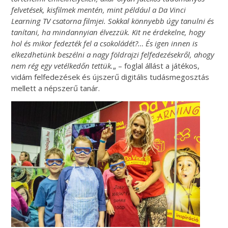
felvetések, kisfilmek mentén, mint például a Da Vinci
Learning TV csatorna filmjei. Sokkal könnyebb úgy tanulni és
tanítani, ha mindannyian élvezzük. Kit ne érdekelne, hogy
hol és mikor fedezték fel a csokoládét?… És igen innen is
elkezdhetünk beszélni a nagy földrajzi felfedezésekről, ahogy
nem rég egy vetélkedőn tettük.
„ – foglal állást a játékos,
vidám felfedezések és újszerű digitális tudásmegosztás
mellett a népszerű tanár.