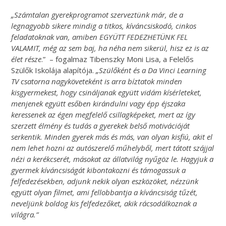
„Számtalan gyerekprogramot szerveztünk már, de a
legnagyobb sikere mindig a titkos, kíváncsiskodó, cinkos
feladatoknak van, amiben EGYÜTT FEDEZHETÜNK FEL
VALAMIT, még az sem baj, ha néha nem sikerül, hisz ez is az
élet része
.” – fogalmaz Tibenszky Moni Lisa, a Felelős
Szülők Iskolája alapítója.
„Szülőként és a Da Vinci Learning
TV csatorna nagyköveteként is arra bíztatok minden
kisgyermekest, hogy csináljanak együtt vidám kísérleteket,
menjenek együtt esőben kirándulni vagy épp éjszaka
keressenek az égen megfelelő csillagképeket, mert az így
szerzett élmény és tudás a gyerekek belső motivációját
serkentik. Minden gyerek más és más, van olyan kisfiú, akit el
nem lehet hozni az autószerelő műhelyből, mert tátott szájjal
nézi a kerékcserét, másokat az állatvilág nyűgöz le. Hagyjuk a
gyermek kíváncsiságát kibontakozni és támogassuk a
felfedezésekben, adjunk nekik olyan eszközöket, nézzünk
együtt olyan filmet, ami fellobbantja a kíváncsiság tűzét,
neveljünk boldog kis felfedezőket, akik rácsodálkoznak a
világra.”