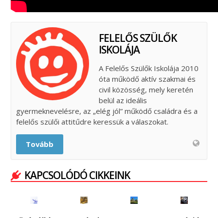
FELELŐS SZÜLŐK
ISKOLÁJA
A Felelős Szülők Iskolája 2010
óta működő aktív szakmai és
civil közösség, mely keretén
belül az ideális
gyermeknevelésre, az „elég jól” működő családra és a
felelős szülői attitűdre keressük a válaszokat.
Tovább
KAPCSOLÓDÓ CIKKEINK