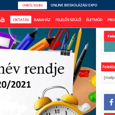
ONLINE BEISKOLÁZÁSI EXPO
OVIBÓL SULIBA
OKTATÁS
BABAHÁZ
FELELŐS SZÜLŐ
ÉLETMÓD
PRO
Fel
Felelős
[mailp