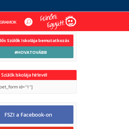
GRAMOK
elős Szülők Iskolája bemutatkozás
#HOVATOVÁBB
 Szülők Iskolája hírlevél
oet_form id="1"]
FSZI a Facebook-on