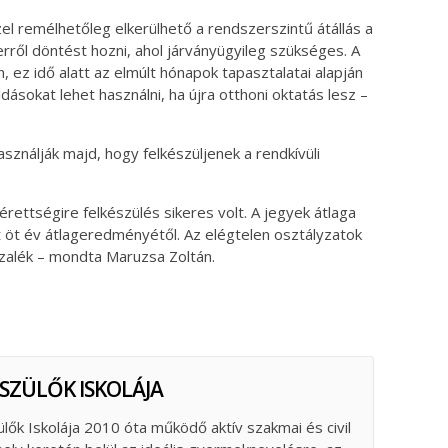
l remélhetőleg elkerülhető a rendszerszintű átállás a
 erről döntést hozni, ahol járványügyileg szükséges. A
ez idő alatt az elmúlt hónapok tapasztalatai alapján
ldásokat lehet használni, ha újra otthoni oktatás lesz –
asználják majd, hogy felkészüljenek a rendkívüli
 érettségire felkészülés sikeres volt. A jegyek átlaga
lt öt év átlageredményétől. Az elégtelen osztályzatok
zalék – mondta Maruzsa Zoltán.
 SZÜLŐK ISKOLÁJA
ülők Iskolája 2010 óta működő aktív szakmai és civil