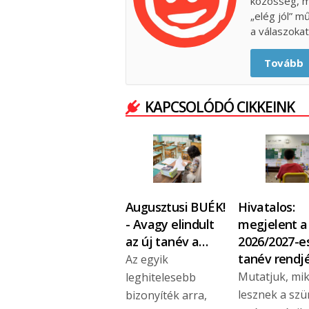
közösség, m
„elég jól” m
a válaszokat
Tovább
KAPCSOLÓDÓ CIKKEINK
Augusztusi BUÉK!
Hivatalos:
- Avagy elindult
megjelent a
az új tanév a…
2026/2027-e
tanév rendj
Az egyik
Mutatjuk, mi
leghitelesebb
lesznek a szü
bizonyíték arra,