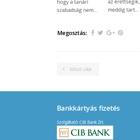
az érettségik,
hogy a tanári
meddig tart…
szabadság nem…
Megosztás:
Előző cikk
Bankkártyás fizetés
Szolgáltató: CIB Bank Zrt.