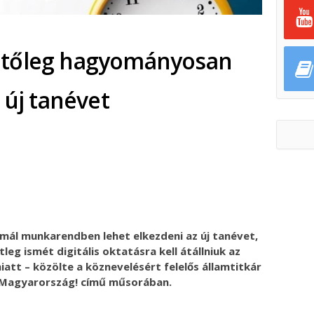
etőleg hagyományosan
 új tanévet
ok
ter
ál munkarendben lehet elkezdeni az új tanévet,
etleg ismét digitális oktatásra kell átállniuk az
iatt – közölte a köznevelésért felelős államtitkár
, Magyarország! című műsorában.