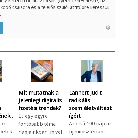
ely keretén belül az ideális gyermeknevelésre, az
űködő családra és a felelős szülői attitűdre keressük
.
Mit mutatnak a
Lannert Judit
jelenlegi digitális
radikális
s
fizetési trendek?
szemléletváltást
ének…
ígért
Ez egy egyre
kor
Az első 100 nap az
fontosabb téma
netek,
új minisztérium
napjainkban, mivel