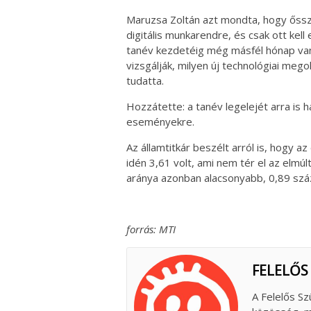
Maruzsa Zoltán azt mondta, hogy őssze
digitális munkarendre, és csak ott kell
tanév kezdetéig még másfél hónap van, 
vizsgálják, milyen új technológiai mego
tudatta.
Hozzátette: a tanév legelejét arra is h
eseményekre.
Az államtitkár beszélt arról is, hogy az
idén 3,61 volt, ami nem tér el az elmú
aránya azonban alacsonyabb, 0,89 szá
forrás: MTI
FELELŐS
A Felelős Sz