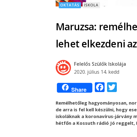
OKTATÁS
ISKOLA
Maruzsa: remélh
lehet elkezdeni az
Felelős Szülők Iskolája
2020. július 14. kedd
Facebo
Twit
Share
Remélhetőleg hagyományosan, norm
de arra is fel kell készülni, hogy es
iskoláknak a koronavírus-járvány m
hétfőn a Kossuth rádió Jó reggelt