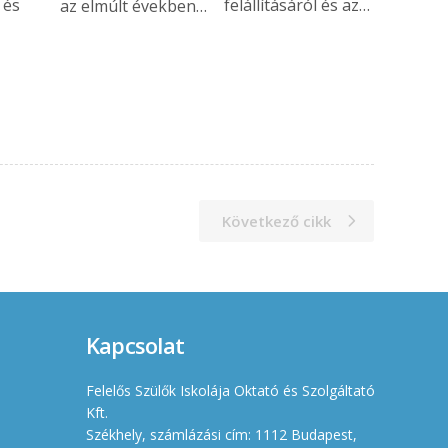
 és
felállításáról és az…
az elmúlt években…
Következő cikk
Kapcsolat
Felelős Szülők Iskolája Oktató és Szolgáltató
Kft.
Székhely, számlázási cím: 1112 Budapest,