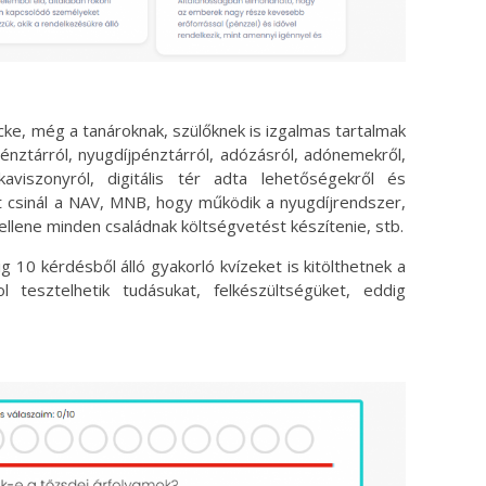
cke, még a tanároknak, szülőknek is izgalmas tartalmak
énztárról, nyugdíjpénztárról, adózásról, adónemekről,
kaviszonyról, digitális tér adta lehetőségekről és
it csinál a NAV, MNB, hogy működik a nyugdíjrendszer,
llene minden családnak költségvetést készítenie, stb.
 10 kérdésből álló gyakorló kvízeket is kitölthetnek a
l tesztelhetik tudásukat, felkészültségüket, eddig