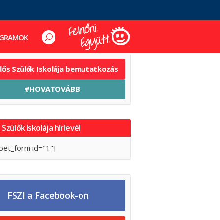
GRAMOK
elős Szülők Iskolája bemutatkozás
#HOVATOVÁBB
 Szülők Iskolája hírlevél
oet_form id="1"]
FSZI a Facebook-on