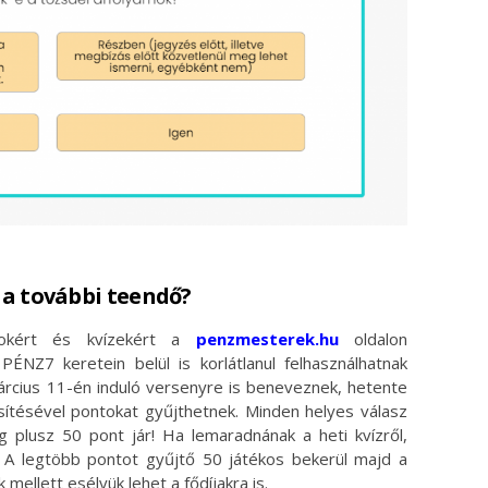
i a további teendő?
gokért és kvízekért a
penzmesterek.hu
oldalon
PÉNZ7 keretein belül is korlátlanul felhasználhatnak
március 11-én induló versenyre is beneveznek, hetente
esítésével pontokat gyűjthetnek. Minden helyes válasz
ig plusz 50 pont jár! Ha lemaradnának a heti kvízről,
. A legtöbb pontot gyűjtő 50 játékos bekerül majd a
mellett esélyük lehet a fődíjakra is.