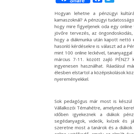
Share
Hogyan lehetne a pénzügyi kultúrá
kamaszoknál? A pénzügyi tudatosságot
hogy mire figyeljenek oda egy online
jövőre tervezés, az öngondoskodás, 
hogy a diákmunka után kapott nettó 
hasonló kérdésekre is választ ad a P
mint 100 online leckével, tananyaggal
március 7-11. között zajló PÉNZ7 k
ingyenesen használhat. Ráadásul má
élesben elstartol a középiskolások k
nyereményekkel.
Sok pedagógus már most is készül 
Vállalkozói Témahétre, amelynek kere
időben igyekeznek a diákok pénzü
segédanyagok, videók, kvízek és já
szeretne most a tanárok és a diákok