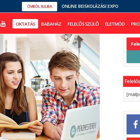
ONLINE BEISKOLÁZÁSI EXPO
OVIBÓL SULIBA
OKTATÁS
BABAHÁZ
FELELŐS SZÜLŐ
ÉLETMÓD
PRO
Fel
Felelős
[mailp