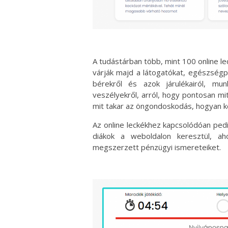
A tudástárban több, mint 100 online le
várják majd a látogatókat, egészségp
bérekről és azok járulékairól, mun
veszélyekről, arról, hogy pontosan m
mit takar az öngondoskodás, hogyan ke
Az online leckékhez kapcsolódóan pedig
diákok a weboldalon keresztül, aho
megszerzett pénzügyi ismereteiket.