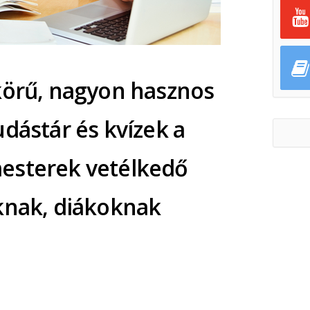
körű, nagyon hasznos
udástár és kvízek a
esterek vetélkedő
knak, diákoknak
ok
ter