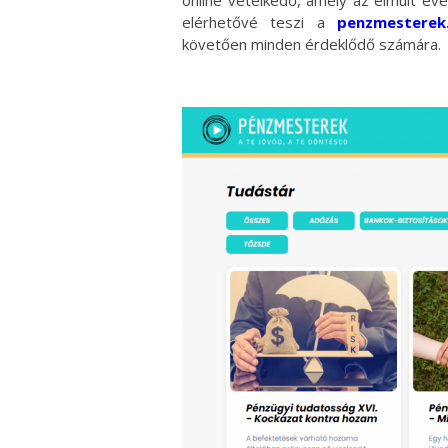
online vetélkedő, amely az elmúlt év
elérhetővé teszi a
penzmesterek
követően minden érdeklődő számára.