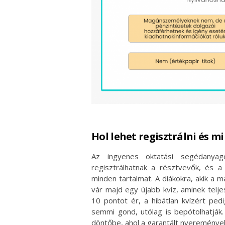
Hol lehet regisztrálni és m
Az ingyenes oktatási segédanya
regisztrálhatnak a résztvevők, és a 
minden tartalmat. A diákokra, akik a 
vár majd egy újabb kvíz, aminek telj
10 pontot ér, a hibátlan kvízért ped
semmi gond, utólag is bepótolhatják
döntőbe, ahol a garantált nyeremények 