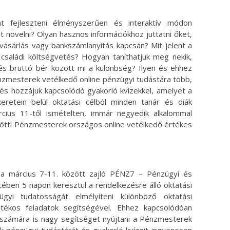
t fejleszteni élményszerűen és interaktív módon
 növelni? Olyan hasznos információkhoz juttatni őket,
 vásárlás vagy bankszámlanyitás kapcsán? Mit jelent a
családi költségvetés? Hogyan taníthatjuk meg nekik,
és bruttó bér között mi a különbség? Ilyen és ehhez
énzmesterek vetélkedő online pénzügyi tudástára több,
 és hozzájuk kapcsolódó gyakorló kvízekkel, amelyet a
eretein belül oktatási célból minden tanár és diák
rcius 11-től ismételten, immár negyedik alkalommal
özötti Pénzmesterek országos online vetélkedő értékes
a március 7-11. között zajló PÉNZ7 – Pénzügyi és
tében 5 napon keresztül a rendelkezésre álló oktatási
gyi tudatosságát elmélyíteni különböző oktatási
tékos feladatok segítségével. Ehhez kapcsolódóan
 számára is nagy segítséget nyújtani a Pénzmesterek