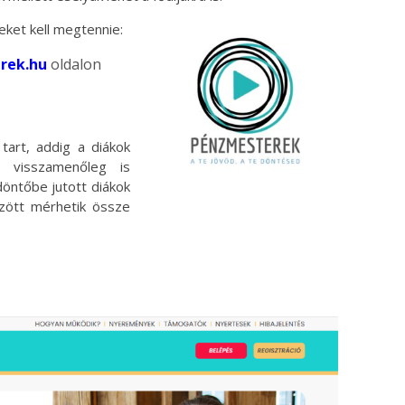
eket kell megtennie:
rek.hu
oldalon
 tart, addig a diákok
r visszamenőleg is
 döntőbe jutott diákok
özött mérhetik össze