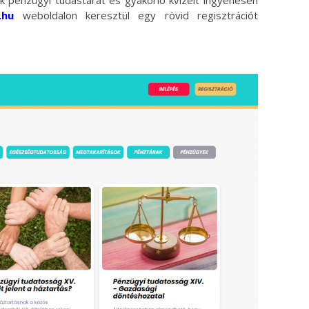
ek pénzügyi tudástárát és gyakorló kvízeit ingyenesen
.hu
weboldalon keresztül egy rövid regisztrációt