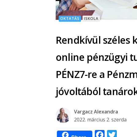
OKTATÁS
ISKOLA
Rendkívül széles 
online pénzügyi t
PÉNZ7-re a Pénzm
jóvoltából tanáro
Vargacz Alexandra
2022. március 2. szerda
Facebo
Twit