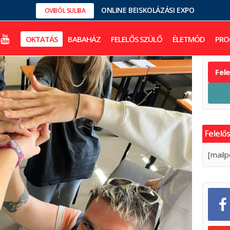
ONLINE BEISKOLÁZÁSI EXPO
OVIBÓL SULIBA
OKTATÁS
BABAHÁZ
FELELŐS SZÜLŐ
ÉLETMÓD
PRO
Fel
Felelős
[mailp