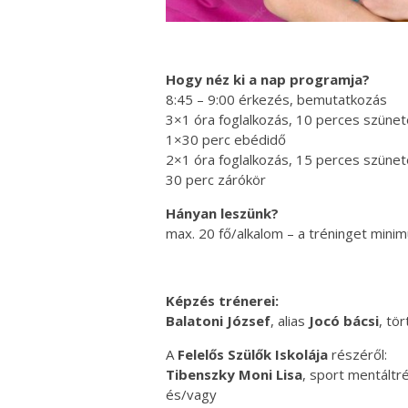
Hogy néz ki a nap programja?
8:45 – 9:00 érkezés, bemutatkozás
3×1 óra foglalkozás, 10 perces szünet
1×30 perc ebédidő
2×1 óra foglalkozás, 15 perces szünet
30 perc zárókör
Hányan leszünk?
max. 20 fő/alkalom – a tréninget mini
Képzés trénerei:
Balatoni József
, alias
Jocó bácsi
, tö
A
Felelős Szülők Iskolája
részéről:
Tibenszky Moni Lisa
, sport mentáltré
és/vagy