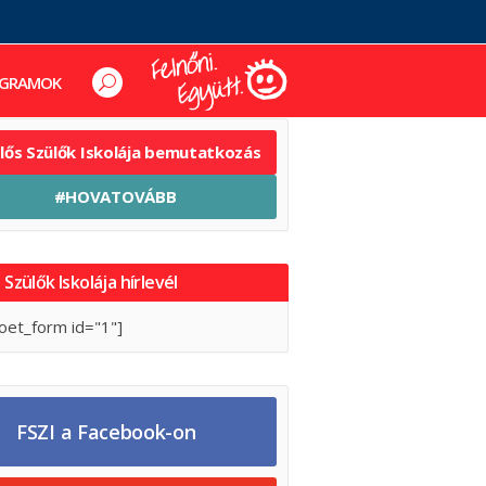
GRAMOK
elős Szülők Iskolája bemutatkozás
#HOVATOVÁBB
 Szülők Iskolája hírlevél
oet_form id="1"]
FSZI a Facebook-on