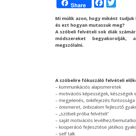
Facebo
Twit
Share
Mi múlik azon, hogy miként tudjuk
és ezt hogyan mutassuk meg?
A szóbeli felvételi sok diák szám
módszereket begyakorolják, 
megszólalni.
A szóbelire fókuszáló felvételi elő
– kommunikációs alapismeretek
– motivációs képességek, készségek e
– megjelenés, önkifejezés fontossága
– önismeret, önbizalom fejlesztő gyak
– „szóbeli próba felvételi”
– saját motivációs levélhez/bemutatk
– kooperáció fejlesztése játékos gyako
– self talk