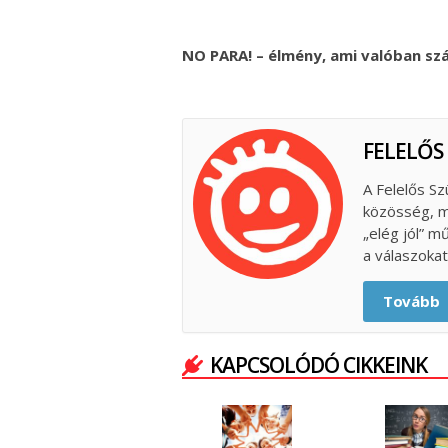
NO PARA! – élmény, ami valóban szám
FELELŐS
A Felelős Sz
közösség, m
„elég jól” m
a válaszokat
Tovább
KAPCSOLÓDÓ CIKKEINK