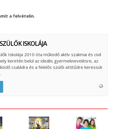
ít a felvételin.
 SZÜLŐK ISKOLÁJA
ülők Iskolája 2010 óta működő aktív szakmai és civil
ely keretén belül az ideális gyermeknevelésre, az
űködő családra és a felelős szülői attitűdre keressük
.