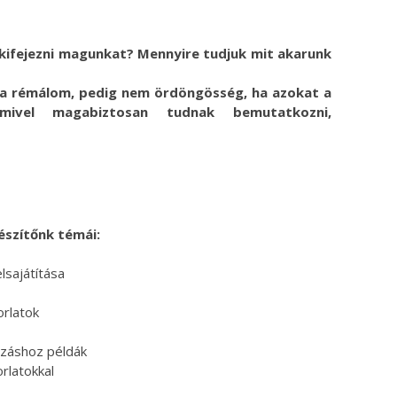
ok
ter
 kifejezni magunkat? Mennyire tudjuk mit akarunk
ára rémálom, pedig nem ördöngösség, ha azokat a
amivel magabiztosan tudnak bemutatkozni,
készítőnk témái:
lsajátítása
orlatok
ozáshoz példák
rlatokkal