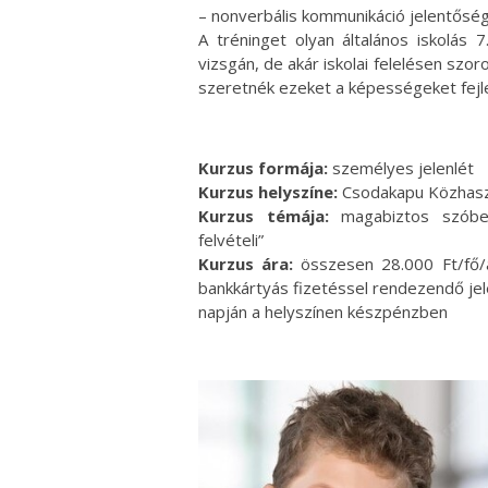
– nonverbális kommunikáció jelentősé
A tréninget olyan általános iskolás 7
vizsgán, de akár iskolai felelésen szo
szeretnék ezeket a képességeket fejl
Kurzus formája:
személyes jelenlét
Kurzus helyszíne:
Csodakapu Közhaszn
Kurzus témája:
magabiztos szóbeli
felvételi”
Kurzus ára:
összesen 28.000 Ft/fő/a
bankkártyás fizetéssel rendezendő jel
napján a helyszínen készpénzben