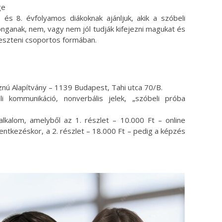
ge
. és 8. évfolyamos diákoknak ajánljuk, akik a szóbeli
ronganak, nem, vagy nem jól tudják kifejezni magukat és
eszteni csoportos formában.
ú Alapítvány – 1139 Budapest, Tahi utca 70/B.
 kommunikáció, nonverbális jelek, „szóbeli próba
lkalom, amelyből az 1. részlet – 10.000 Ft – online
entkezéskor, a 2. részlet – 18.000 Ft – pedig a képzés