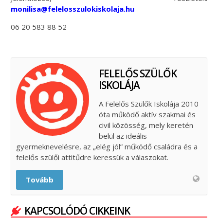
monilisa@felelosszulokiskolaja.hu
06 20 583 88 52
FELELŐS SZÜLŐK
ISKOLÁJA
A Felelős Szülők Iskolája 2010
óta működő aktív szakmai és
civil közösség, mely keretén
belül az ideális
gyermeknevelésre, az „elég jól” működő családra és a
felelős szülői attitűdre keressük a válaszokat.
Tovább
KAPCSOLÓDÓ CIKKEINK