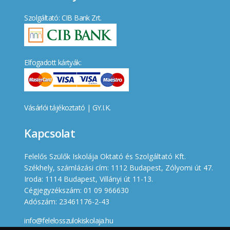
Szolgáltató: CIB Bank Zrt.
Elfogadott kártyák:
Vásárlói tájékoztató
|
GY.I.K.
Kapcsolat
Felelős Szülők Iskolája Oktató és Szolgáltató Kft.
Székhely, számlázási cím: 1112 Budapest, Zólyomi út 47.
Iroda: 1114 Budapest, Villányi út 11-13.
Cégjegyzékszám: 01 09 966630
Adószám: 23461176-2-43
info@felelosszulokiskolaja.hu