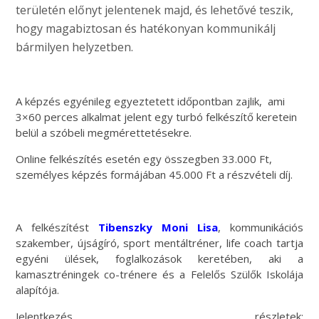
területén előnyt jelentenek majd, és lehetővé teszik,
hogy magabiztosan és hatékonyan kommunikálj
bármilyen helyzetben.
A képzés egyénileg egyeztetett időpontban zajlik, ami
3×60 perces alkalmat jelent egy turbó felkészítő keretein
belül a szóbeli megmérettetésekre.
Online felkészítés esetén egy összegben 33.000 Ft,
személyes képzés formájában 45.000 Ft a részvételi díj.
A felkészítést
Tibenszky Moni Lisa
, kommunikációs
szakember, újságíró, sport mentáltréner, life coach tartja
egyéni ülések, foglalkozások keretében, aki a
kamasztréningek co-trénere és a Felelős Szülők Iskolája
alapítója.
Jelentkezés, részletek: