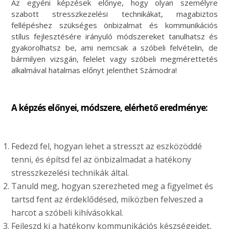
Az egyéni képzések előnye, hogy olyan személyre
szabott stresszkezelési technikákat, magabiztos
fellépéshez szükséges önbizalmat és kommunikációs
stílus fejlesztésére irányuló módszereket tanulhatsz és
gyakorolhatsz be, ami nemcsak a szóbeli felvételin, de
bármilyen vizsgán, felelet vagy szóbeli megmérettetés
alkalmával hatalmas előnyt jelenthet Számodra!
A képzés előnyei, módszere, elérhető eredménye:
Fedezd fel, hogyan lehet a stresszt az eszközöddé
tenni, és építsd fel az önbizalmadat a hatékony
stresszkezelési technikák által.
Tanuld meg, hogyan szerezheted meg a figyelmet és
tartsd fent az érdeklődésed, miközben felveszed a
harcot a szóbeli kihívásokkal.
Fejleszd ki a hatékony kommunikációs készségeidet,