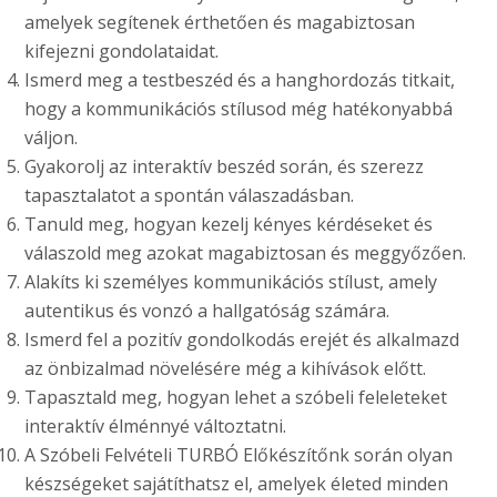
amelyek segítenek érthetően és magabiztosan
kifejezni gondolataidat.
Ismerd meg a testbeszéd és a hanghordozás titkait,
hogy a kommunikációs stílusod még hatékonyabbá
váljon.
Gyakorolj az interaktív beszéd során, és szerezz
tapasztalatot a spontán válaszadásban.
Tanuld meg, hogyan kezelj kényes kérdéseket és
válaszold meg azokat magabiztosan és meggyőzően.
Alakíts ki személyes kommunikációs stílust, amely
autentikus és vonzó a hallgatóság számára.
Ismerd fel a pozitív gondolkodás erejét és alkalmazd
az önbizalmad növelésére még a kihívások előtt.
Tapasztald meg, hogyan lehet a szóbeli feleleteket
interaktív élménnyé változtatni.
A Szóbeli Felvételi TURBÓ Előkészítőnk során olyan
készségeket sajátíthatsz el, amelyek életed minden