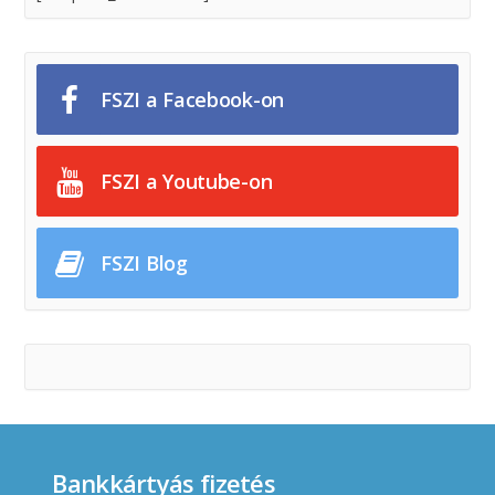
FSZI a Facebook-on
FSZI a Youtube-on
FSZI Blog
Bankkártyás fizetés