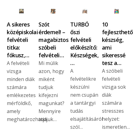
A sikeres
Szót
TURBÓ
10
középiskolai
érdemel! –
őszi
fejleszthető
felvételi
magabiztos
felvételi
készség,
titka:
szóbeli
előkészítő:
ami
fókusz,…
felvételi…
Készségek,
sikeressé
…
tesz a…
A felvételi
Mi múlik
A
A szóbeli
vizsga
azon, hogy
felvételikre
felvételi
minden diák
miként
készülni
vizsga sok
számára
tudjuk
nem csupán
diák
emlékezetes
kifejezni
a tantárgyi
számára
mérföldkő,
magunkat?
tudás
stresszes
amely
Mennyire
elsajátításáról
helyzet:
meghatározhatja…
tudjuk…
szól…
ismeretlen…