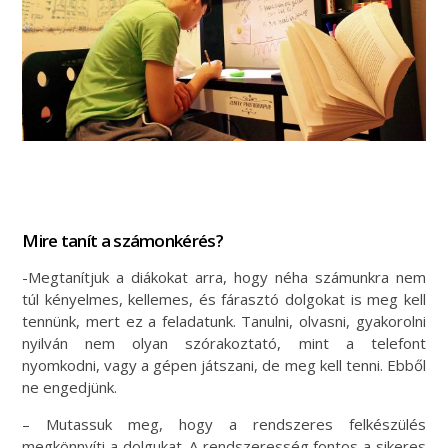
Mire tanít a számonkérés?
-Megtanítjuk a diákokat arra, hogy néha számunkra nem
túl kényelmes, kellemes, és fárasztó dolgokat is meg kell
tennünk, mert ez a feladatunk. Tanulni, olvasni, gyakorolni
nyilván nem olyan szórakoztató, mint a telefont
nyomkodni, vagy a gépen játszani, de meg kell tenni. Ebből
ne engedjünk.
– Mutassuk meg, hogy a rendszeres felkészülés
megkönnyíti a dolgukat. A rendszeresség fontos a sikeres