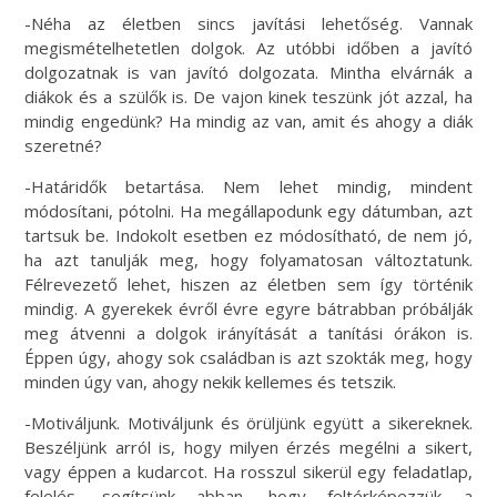
-Néha az életben sincs javítási lehetőség. Vannak
megismételhetetlen dolgok. Az utóbbi időben a javító
dolgozatnak is van javító dolgozata. Mintha elvárnák a
diákok és a szülők is. De vajon kinek teszünk jót azzal, ha
mindig engedünk? Ha mindig az van, amit és ahogy a diák
szeretné?
-Határidők betartása. Nem lehet mindig, mindent
módosítani, pótolni. Ha megállapodunk egy dátumban, azt
tartsuk be. Indokolt esetben ez módosítható, de nem jó,
ha azt tanulják meg, hogy folyamatosan változtatunk.
Félrevezető lehet, hiszen az életben sem így történik
mindig. A gyerekek évről évre egyre bátrabban próbálják
meg átvenni a dolgok irányítását a tanítási órákon is.
Éppen úgy, ahogy sok családban is azt szokták meg, hogy
minden úgy van, ahogy nekik kellemes és tetszik.
-Motiváljunk. Motiváljunk és örüljünk együtt a sikereknek.
Beszéljünk arról is, hogy milyen érzés megélni a sikert,
vagy éppen a kudarcot. Ha rosszul sikerül egy feladatlap,
felelés, segítsünk abban, hogy feltérképezzük a