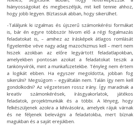
hiányosságokat és megbeszéljük, mit kell tennie ahhoz,
hogy jobb legyen. Bíztassuk abban, hogy sikerülhet.
-Találjunk ki izgalmas és újszerű számonkérési formákat
is, bár én egyre többször hívom elő a régi fogalmazás
feladatokat is, – amihez az írásképek átlagos romlását
figyelembe véve nagy adag mazochizmus kell – mert nem
hiszek azokban az előre legyártott feladatlapokban,
amelyekben pontosan azokat a feladatokat teszik a
tankönyvírók, mint a munkafüzetekbe. Tényleg nem értem
a logikát ebben. Ha egyszer megoldotta, jobban fog
sikerülni? Megsúgom – egyáltalán nem. Talán így nem kell
gondolkodni? Az végzetesen rossz irány. Így maradnak a
kreatív számonkérések, írásgyakorlatok, játékos
feladatok, projektmunkák és a többi. A lényeg, hogy
felkészüljenek azokra a kihívásokra, amelyek rájuk várnak
és ne féljenek belevágni a feladatokba, mert bíznak
magukban és a saját erejükben.