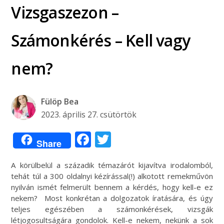
Vizsgaszezon –
Számonkérés – Kell vagy
nem?
Fülöp Bea
2023. április 27. csütörtök
Facebook
Twitter
Share
A körülbelül a századik témazárót kijavítva irodalomból,
tehát túl a 300 oldalnyi kézírással(!) alkotott remekművön
nyilván ismét felmerült bennem a kérdés, hogy kell-e ez
nekem? Most konkrétan a dolgozatok íratására, és úgy
teljes egészében a számonkérések, vizsgák
létjogosultságára gondolok. Kell-e nekem, nekünk a sok