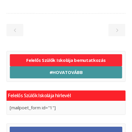
Felelős Szülők Iskolája bemutatkozás
#HOVATOVÁBB
Felelős Szülők Iskolája hírlevél
[mailpoet_form id="1"]