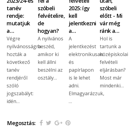
2023/24-es
fel a
felvételi
után,
tanév
szóbeli
2025: így
szóbeli
rendje:
felvételire,
kell
előtt - Mi
mutatjuk
de
jelentkezni
vár még
a…
hogyan?
a…
ránk a…
Végre
A nyilvános
A
Hol is
nyilvánosságra
beszéd,
jelentkezést
tartunk a
hozták a
amikor ki
elektronikusan
középiskolai
következő
kell állni
és
felvételi
tanév
beszélni az
papírlapon
eljárásban?
rendjéről
osztály…
is le lehet
Most már
szóló
adni.
mindenki…
jogszabályt:
Elmagyarázzuk,
idén…
…
Megosztás: