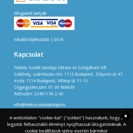
Elfogadott kártyák:
Vásárlói tájékoztató
|
GY.I.K.
Kapcsolat
Felelős Szülők Iskolája Oktató és Szolgáltató Kft.
Székhely, számlázási cím: 1112 Budapest, Zólyomi út 47.
Iroda: 1114 Budapest, Villányi út 11-13.
Cégjegyzékszám: 01 09 966630
Adószám: 23461176-2-43
info@felelosszulokiskolaja.hu
+36 20 358 66 12
A weboldalon "cookie-kat" ("sütiket") használunk, hogy a
legjobb felhasználói élményt nyújthassuk látogatóinknak. A
Készített
cookie beállítások igény esetén bármikor