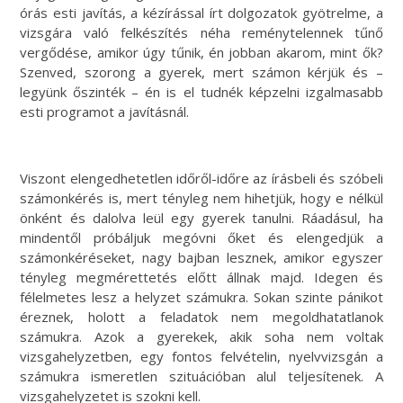
órás esti javítás, a kézírással írt dolgozatok gyötrelme, a
vizsgára való felkészítés néha reménytelennek tűnő
vergődése, amikor úgy tűnik, én jobban akarom, mint ők?
Szenved, szorong a gyerek, mert számon kérjük és –
legyünk őszinték – én is el tudnék képzelni izgalmasabb
esti programot a javításnál.
Viszont elengedhetetlen időről-időre az írásbeli és szóbeli
számonkérés is, mert tényleg nem hihetjük, hogy e nélkül
önként és dalolva leül egy gyerek tanulni. Ráadásul, ha
mindentől próbáljuk megóvni őket és elengedjük a
számonkéréseket, nagy bajban lesznek, amikor egyszer
tényleg megmérettetés előtt állnak majd. Idegen és
félelmetes lesz a helyzet számukra. Sokan szinte pánikot
éreznek, holott a feladatok nem megoldhatatlanok
számukra. Azok a gyerekek, akik soha nem voltak
vizsgahelyzetben, egy fontos felvételin, nyelvvizsgán a
számukra ismeretlen szituációban alul teljesítenek. A
vizsgahelyzetet is szokni kell.