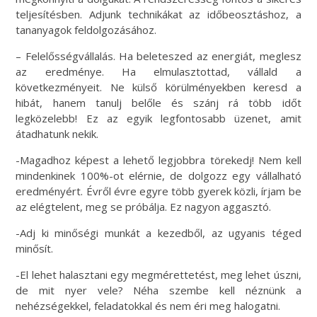
teljesítésben. Adjunk technikákat az időbeosztáshoz, a
tananyagok feldolgozásához.
– Felelősségvállalás. Ha beleteszed az energiát, meglesz
az eredménye. Ha elmulasztottad, vállald a
következményeit. Ne külső körülményekben keresd a
hibát, hanem tanulj belőle és szánj rá több időt
legközelebb! Ez az egyik legfontosabb üzenet, amit
átadhatunk nekik.
-Magadhoz képest a lehető legjobbra törekedj! Nem kell
mindenkinek 100%-ot elérnie, de dolgozz egy vállalható
eredményért. Évről évre egyre több gyerek közli, írjam be
az elégtelent, meg se próbálja. Ez nagyon aggasztó.
-Adj ki minőségi munkát a kezedből, az ugyanis téged
minősít.
-El lehet halasztani egy megmérettetést, meg lehet úszni,
de mit nyer vele? Néha szembe kell néznünk a
nehézségekkel, feladatokkal és nem éri meg halogatni.