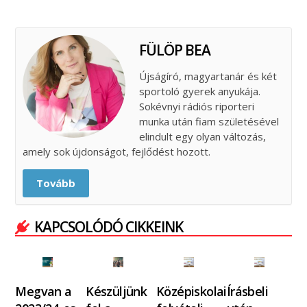
FÜLÖP BEA
Újságíró, magyartanár és két
sportoló gyerek anyukája.
Sokévnyi rádiós riporteri
munka után fiam születésével
elindult egy olyan változás,
amely sok újdonságot, fejlődést hozott.
Tovább
KAPCSOLÓDÓ CIKKEINK
Megvan a
Készüljünk
Középiskolai
Írásbeli