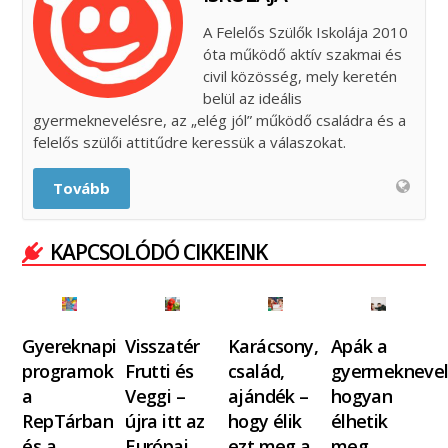
A Felelős Szülők Iskolája 2010
óta működő aktív szakmai és
civil közösség, mely keretén
belül az ideális
gyermeknevelésre, az „elég jól” működő családra és a
felelős szülői attitűdre keressük a válaszokat.
Tovább
KAPCSOLÓDÓ CIKKEINK
Gyereknapi
Visszatér
Karácsony,
Apák a
programok
Frutti és
család,
gyermeknevel
a
Veggi –
ajándék –
hogyan
RepTárban
újra itt az
hogy élik
élhetik
és a
Európai…
ezt meg a
meg