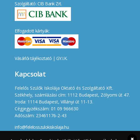
Szolgáltató: CIB Bank Zrt.
Elfogadott kártyák:
Vásárlói tájékoztató
|
GY.I.K.
Kapcsolat
Felelős Szülők Iskolája Oktató és Szolgáltató Kft.
Székhely, számlázási cím: 1112 Budapest, Zólyomi út 47.
Iroda: 1114 Budapest, Villányi út 11-13.
Cégjegyzékszám: 01 09 966630
Adószám: 23461176-2-43
info@felelosszulokiskolaja.hu
+36 20 358 66 12