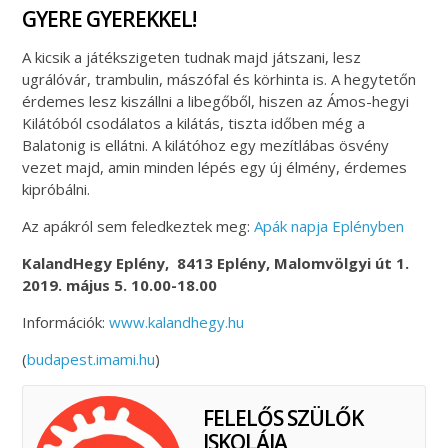
GYERE GYEREKKEL!
A kicsik a játékszigeten tudnak majd játszani, lesz
ugrálóvár, trambulin, mászófal és körhinta is. A hegytetőn
érdemes lesz kiszállni a libegőből, hiszen az Ámos-hegyi
Kilátóból csodálatos a kilátás, tiszta időben még a
Balatonig is ellátni. A kilátóhoz egy mezítlábas ösvény
vezet majd, amin minden lépés egy új élmény, érdemes
kipróbálni.
Az apákról sem feledkeztek meg:
Apák napja Eplényben
KalandHegy Eplény, 8413 Eplény, Malomvölgyi út 1.
2019. május 5. 10.00-18.00
Információk:
www.kalandhegy.hu
(
budapest.imami.hu
)
FELELŐS SZÜLŐK
ISKOLÁJA