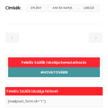
Címkék:
EPLÉNY
ANYÁK NAPJA
LIBEGŐ
Felelős Szülők Iskolája bemutatkozás
#HOVATOVÁBB
Felelős Szülők Iskolája hírlevél
[mailpoet_form id="1"]