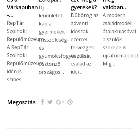
Várkapuban
gyerekek?
valóban…
Új
-…
Dübörög az
A modern
lendületet
RepTár
adventi
családmodell
kap a
Szolnoki
időszak,
átalakulásával
gyermekek
Repülőmúzeum:
ezerrel
a szülők
frisszöldség-
A RepTár
tervezgeti
szerepe is
és
Szolnoki
minden
újraformálódott
gyümölcsfogyasztását
Repülőmúzeum
család az
Míg…
ösztönző
idén is
idei…
országos…
színes…
Megosztás: