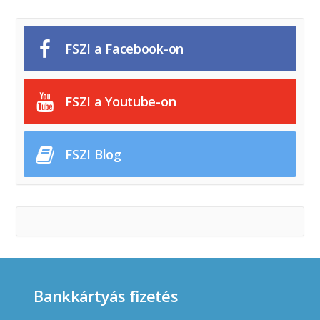
FSZI a Facebook-on
FSZI a Youtube-on
FSZI Blog
Bankkártyás fizetés