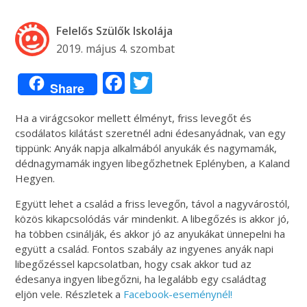
Felelős Szülők Iskolája
2019. május 4. szombat
Facebook
Twitter
Share
Ha a virágcsokor mellett élményt, friss levegőt és
csodálatos kilátást szeretnél adni édesanyádnak, van egy
tippünk: Anyák napja alkalmából anyukák és nagymamák,
dédnagymamák ingyen libegőzhetnek Eplényben, a Kaland
Hegyen.
Együtt lehet a család a friss levegőn, távol a nagyvárostól,
közös kikapcsolódás vár mindenkit. A libegőzés is akkor jó,
ha többen csinálják, és akkor jó az anyukákat ünnepelni ha
együtt a család. Fontos szabály az ingyenes anyák napi
libegőzéssel kapcsolatban, hogy csak akkor tud az
édesanya ingyen libegőzni, ha legalább egy családtag
eljön vele. Részletek a
Facebook-eseménynél!