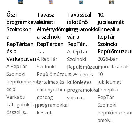
Őszi
Tavaszi
Tavasszal
10.
programkavalkád
szüneti
is kitűnő
jubileumát
Szolnokon
élménydömping
programokkal
ünnepli a
a
a szolnoki
vár a
RepTár
RepTárban
RepTárban
RepTár…
Szolnoki
és a
–…
Repülőmúze
A RepTár
Várkapuban
A RepTár
2026-ban
Szolnoki
A RepTár
Szolnoki
fennállásának
Repülőmúzeum
Szolnoki
Repülőmúzeum
10.
2025-ben is
Repülőmúzeum
tartalmas és
jubileumát
különleges
és a
élményekben
ünnepli a
programokkal
Várkapu
gazdag
RepTár
várja a…
Látogatóközpont
programokkal
Szolnoki
ősszel is…
készül…
Repülőmúzeum
amely…