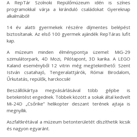
A RepTár Szolnoki Repülőmúzeum idén is színes
programokkal várja a kiránduló családokat Gyereknap
alkalmából!
14 év alatti gyermekek részére díjmentes belépést
biztosítanak. Az első 100 gyermek ajándék RepTáras lufit
kap.
A múzeum minden élménypontja üzemel: MiG-29
szimulátorpark, 4D Mozi, Pilótapont, 3D karika. A LEGO
Kaland eseményből 12 vitrin még megtekinthető: Szent
István csatahajó, Tengeralattjárók, Római Birodalom,
Űrkutatás, repülők, harckocsik!
Beszállókártya megvásárlásával több gépbe is
betekintést engednek. Többek között a sokak által kedvelt
Mi-24D „Csőrike” helikopter deszant terének ajtaja is
megnyílik.
Aszfaltkrétával a múzeum betonterületét díszíthetik kicsik
és nagyon egyaránt.