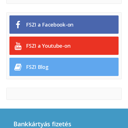
FSZI a Facebook-on
FSZI a Youtube-on
FSZI Blog
Bankkártyás fizetés