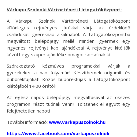
Várkapu Szolnoki Vártörténeti Látogatóközpont:
A Várkapu Szolnoki Vártörténeti Látogatóközpont
különleges rejtvényes játékkal várja az érdeklődő
családokat gyereknap alkalmából. A Látogatóközpontba
megváltott belépőjegy mellé minden gyermek egy
ingyenes rejtvényt kap ajándékba! A rejtvényt kitöltők
között egy szuper ajándékcsomagot sorsolnak ki.
Szórakoztató kézműves programokkal várják a
gyerekeket a nap folyamán! Készíthetnek origamit és
buborékfújókat! Közös buborékfújás a Látogatóközpont
kilátójából 14:00 órától!
Az egész napos belépőjegy megváltásával az összes
programon részt tudnak venni! Töltsenek el együtt egy
felejthetetlen napot!
További információ:
www.varkapuszolnok.hu
https://www.facebook.com/varkapuszolnok