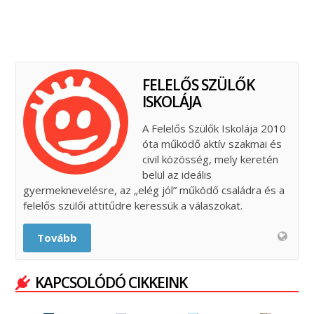
FELELŐS SZÜLŐK
ISKOLÁJA
A Felelős Szülők Iskolája 2010
óta működő aktív szakmai és
civil közösség, mely keretén
belül az ideális
gyermeknevelésre, az „elég jól” működő családra és a
felelős szülői attitűdre keressük a válaszokat.
Tovább
KAPCSOLÓDÓ CIKKEINK