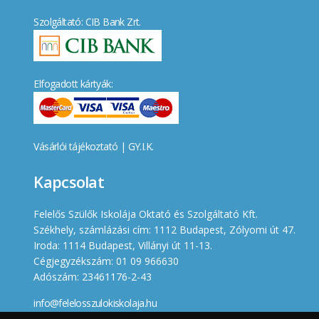
Szolgáltató: CIB Bank Zrt.
Elfogadott kártyák:
Vásárlói tájékoztató
|
GY.I.K.
Kapcsolat
Felelős Szülők Iskolája Oktató és Szolgáltató Kft.
Székhely, számlázási cím: 1112 Budapest, Zólyomi út 47.
Iroda: 1114 Budapest, Villányi út 11-13.
Cégjegyzékszám: 01 09 966630
Adószám: 23461176-2-43
info@felelosszulokiskolaja.hu
+36 20 358 66 12