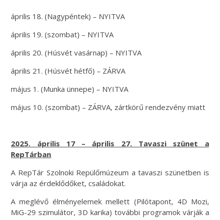
április 18. (Nagypéntek) – NYITVA
április 19. (szombat) – NYITVA
április 20. (Húsvét vasárnap) – NYITVA
április 21. (Húsvét hétfő) – ZÁRVA
május 1. (Munka ünnepe) – NYITVA
május 10. (szombat) – ZÁRVA, zártkörű rendezvény miatt
2025. április 17 – április 27. Tavaszi szünet a
RepTárban
A RepTár Szolnoki Repülőmúzeum a tavaszi szünetben is
várja az érdeklődőket, családokat.
A meglévő élményelemek mellett (Pilótapont, 4D Mozi,
MiG-29 szimulátor, 3D karika) további programok várják a