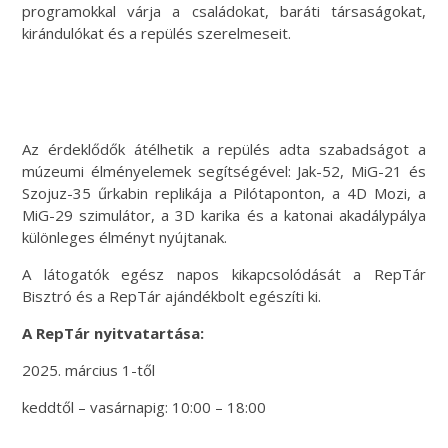
programokkal várja a családokat, baráti társaságokat,
kirándulókat és a repülés szerelmeseit.
Az érdeklődők átélhetik a repülés adta szabadságot a
múzeumi élményelemek segítségével: Jak-52, MiG-21 és
Szojuz-35 űrkabin replikája a Pilótaponton, a 4D Mozi, a
MiG-29 szimulátor, a 3D karika és a katonai akadálypálya
különleges élményt nyújtanak.
A látogatók egész napos kikapcsolódását a RepTár
Bisztró és a RepTár ajándékbolt egészíti ki.
A RepTár nyitvatartása:
2025. március 1-től
keddtől – vasárnapig: 10:00 – 18:00