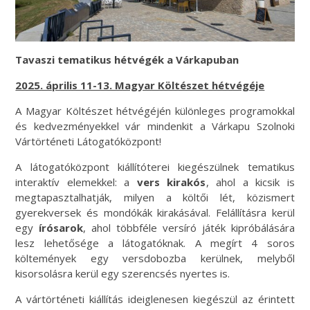
Tavaszi tematikus hétvégék a Várkapuban
2025. április 11-13. Magyar Költészet hétvégéje
A Magyar Költészet hétvégéjén különleges programokkal
és kedvezményekkel vár mindenkit a Várkapu Szolnoki
Vártörténeti Látogatóközpont!
A látogatóközpont kiállítóterei kiegészülnek tematikus
interaktív elemekkel: a
vers kirakós
, ahol a kicsik is
megtapasztalhatják, milyen a költői lét, közismert
gyerekversek és mondókák kirakásával. Felállításra kerül
egy
írósarok
, ahol többféle versíró játék kipróbálására
lesz lehetősége a látogatóknak. A megírt 4 soros
költemények egy versdobozba kerülnek, melyből
kisorsolásra kerül egy szerencsés nyertes is.
A vártörténeti kiállítás ideiglenesen kiegészül az érintett