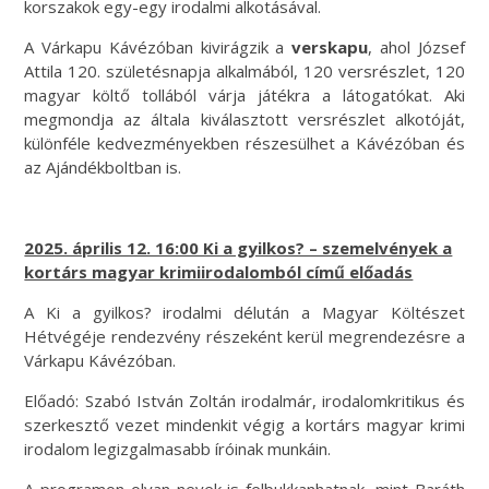
korszakok egy-egy irodalmi alkotásával.
A Várkapu Kávézóban kivirágzik a
verskapu
, ahol József
Attila 120. születésnapja alkalmából, 120 versrészlet, 120
magyar költő tollából várja játékra a látogatókat. Aki
megmondja az általa kiválasztott versrészlet alkotóját,
különféle kedvezményekben részesülhet a Kávézóban és
az Ajándékboltban is.
2025. április 12. 16:00 Ki a gyilkos? – szemelvények a
kortárs magyar krimiirodalomból című előadás
A Ki a gyilkos? irodalmi délután a Magyar Költészet
Hétvégéje rendezvény részeként kerül megrendezésre a
Várkapu Kávézóban.
Előadó: Szabó István Zoltán irodalmár, irodalomkritikus és
szerkesztő vezet mindenkit végig a kortárs magyar krimi
irodalom legizgalmasabb íróinak munkáin.
A programon olyan nevek is felbukkanhatnak, mint Baráth