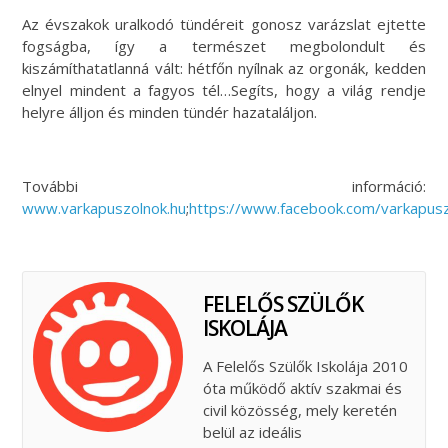
Az évszakok uralkodó tündéreit gonosz varázslat ejtette
fogságba, így a természet megbolondult és
kiszámíthatatlanná vált: hétfőn nyílnak az orgonák, kedden
elnyel mindent a fagyos tél…Segíts, hogy a világ rendje
helyre álljon és minden tündér hazataláljon.
További információ:
www.varkapuszolnok.hu
;
https://www.facebook.com/varkapus
FELELŐS SZÜLŐK
ISKOLÁJA
A Felelős Szülők Iskolája 2010
óta működő aktív szakmai és
civil közösség, mely keretén
belül az ideális