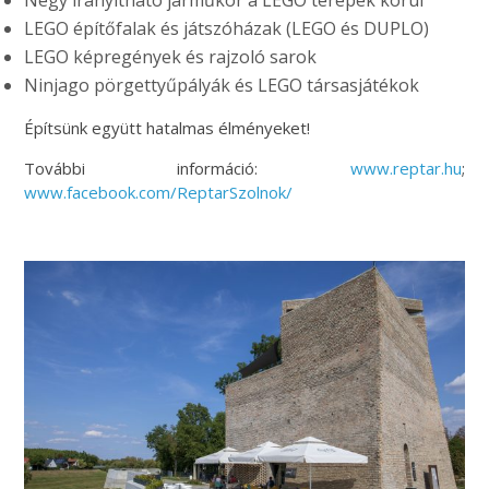
LEGO építőfalak és játszóházak (LEGO és DUPLO)
LEGO képregények és rajzoló sarok
Ninjago pörgettyűpályák és LEGO társasjátékok
Építsünk együtt hatalmas élményeket!
További információ:
www.reptar.hu
;
www.facebook.com/ReptarSzolnok/