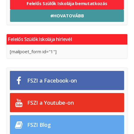
Felelős Szülők Iskolája bemutatkozás
#HOVATOVÁBB
Felelős Szülők Iskolája hírlevél
[mailpoet_form id="1"]
FSZI a Facebook-on
FSZI a Youtube-on
FSZI Blog