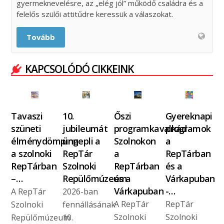
gyermeknevelésre, az „elég jól” működő családra és a
felelős szülői attitűdre keressük a válaszokat.
Tovább
KAPCSOLÓDÓ CIKKEINK
Tavaszi
10.
Őszi
Gyereknapi
szüneti
jubileumát
programkavalkád
programok
élménydömping
ünnepli a
Szolnokon
a
a szolnoki
RepTár
a
RepTárban
RepTárban
Szolnoki
RepTárban
és a
–…
Repülőmúzeum
és a
Várkapuban
Várkapuban
-…
A RepTár
2026-ban
A RepTár
RepTár
Szolnoki
fennállásának
Szolnoki
Szolnoki
Repülőmúzeum
10.