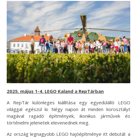
2025. május 1-4. LEGO Kaland a RepTárban
A RepTár különleges kiállítása egy egyedülálló LEGO
világgal egészül ki. Négy napon át minden korosztályt
magával ragadó építmények, ikonikus járművek és
történelmi jelenetek elevenednek meg.
Az ország legnagyobb LEGO hajóépítménye itt debütál: a