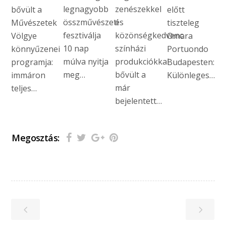
legnagyobb
zenészekkel
bővült a
előtt
összművészeti
és
Művészetek
tiszteleg
fesztiválja
közönségkedvenc
Völgye
Omara
10 nap
színházi
könnyűzenei
Portuondo
múlva nyitja
produkciókkal
programja:
Budapesten:
meg…
bővült a
immáron
Különleges…
már
teljes…
bejelentett…
Megosztás: