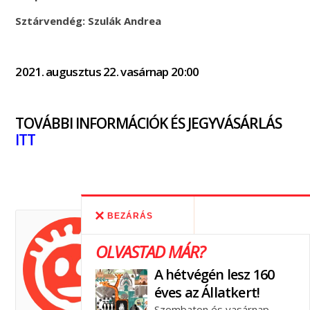
Sztárvendég: Szulák Andrea
2021. augusztus 22. vasárnap 20:00
TOVÁBBI INFORMÁCIÓK ÉS JEGYVÁSÁRLÁS
ITT
BEZÁRÁS
FELELŐS SZÜLŐK
ISKOLÁJA
OLVASTAD MÁR?
A hétvégén lesz 160
A Felelős Szülők Iskolája 2010
éves az Állatkert!
óta működő aktív szakmai és
civil közösség, mely keretén
Szombaton és vasárnap