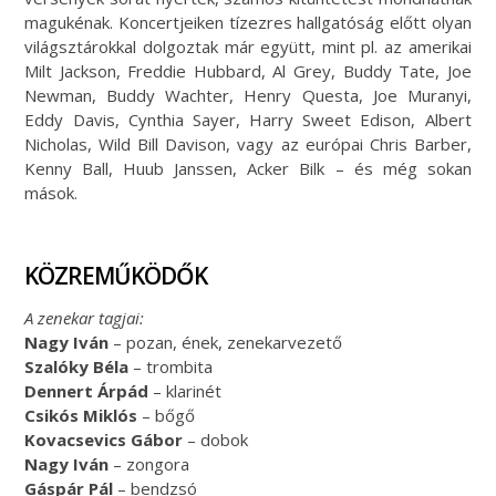
magukénak. Koncertjeiken tízezres hallgatóság előtt olyan
világsztárokkal dolgoztak már együtt, mint pl. az amerikai
Milt Jackson, Freddie Hubbard, Al Grey, Buddy Tate, Joe
Newman, Buddy Wachter, Henry Questa, Joe Muranyi,
Eddy Davis, Cynthia Sayer, Harry Sweet Edison, Albert
Nicholas, Wild Bill Davison, vagy az európai Chris Barber,
Kenny Ball, Huub Janssen, Acker Bilk – és még sokan
mások.
KÖZREMŰKÖDŐK
A zenekar tagjai:
Nagy Iván
– pozan, ének, zenekarvezető
Szalóky Béla
– trombita
Dennert Árpád
– klarinét
Csikós Miklós
– bőgő
Kovacsevics Gábor
– dobok
Nagy Iván
– zongora
Gáspár Pál
– bendzsó