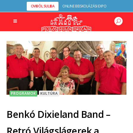
OVIBÓL SULIBA
ONLINE BEISKOLÁZÁSI EXPO
PROGRAMOK
KULTÚRA
Benkó Dixieland Band –
Retró Világslágerek a