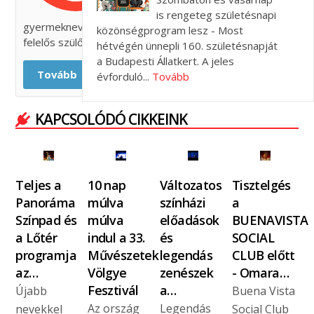
belül az ideális
is rengeteg születésnapi
gyermeknevelésre, az „elég jól” működő családra és a
közönségprogram lesz - Most
felelős szülői attitűdre keressük a válaszokat.
hétvégén ünnepli 160. születésnapját
a Budapesti Állatkert. A jeles
Tovább
évforduló...
Tovább
KAPCSOLÓDÓ CIKKEINK
Teljes a
10 nap
Változatos
Tisztelgés
Panoráma
múlva
színházi
a
Színpad és
múlva
előadások
BUENAVISTA
a Lőtér
indul a 33.
és
SOCIAL
programja
Művészetek
legendás
CLUB előtt
az…
Völgye
zenészek
- Omara…
Fesztivál
a…
Újabb
Buena Vista
Az ország
Legendás
nevekkel
Social Club