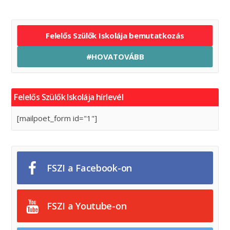
Felelős Szülők Iskolája bemutatkozás
#HOVATOVÁBB
Felelős Szülők Iskolája hírlevél
[mailpoet_form id="1"]
FSZI a Facebook-on
FSZI a Youtube-on