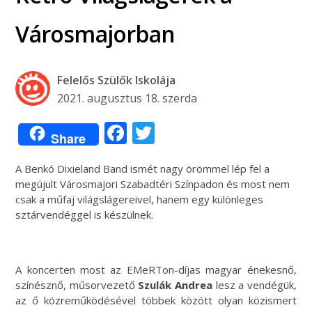
Városmajorban
Felelős Szülők Iskolája
2021. augusztus 18. szerda
Facebook
Twitter
Share
A Benkó Dixieland Band ismét nagy örömmel lép fel a
megújult Városmajori Szabadtéri Színpadon és most nem
csak a műfaj világslágereivel, hanem egy különleges
sztárvendéggel is készülnek.
A koncerten most az EMeRTon-díjas magyar énekesnő,
színésznő, műsorvezető
Szulák Andrea
lesz a vendégük,
az ő közreműködésével többek között olyan közismert