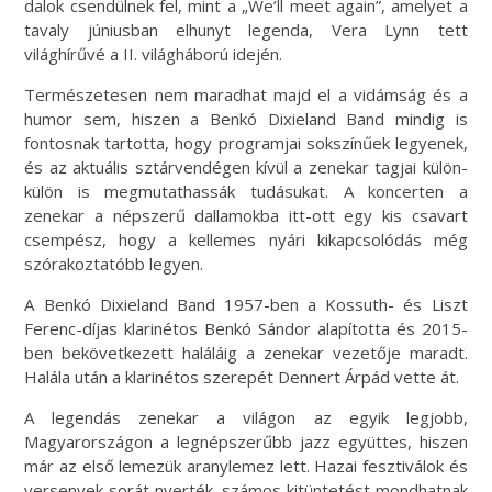
dalok csendülnek fel, mint a „We’ll meet again”, amelyet a
tavaly júniusban elhunyt legenda, Vera Lynn tett
világhírűvé a II. világháború idején.
Természetesen nem maradhat majd el a vidámság és a
humor sem, hiszen a Benkó Dixieland Band mindig is
fontosnak tartotta, hogy programjai sokszínűek legyenek,
és az aktuális sztárvendégen kívül a zenekar tagjai külön-
külön is megmutathassák tudásukat. A koncerten a
zenekar a népszerű dallamokba itt-ott egy kis csavart
csempész, hogy a kellemes nyári kikapcsolódás még
szórakoztatóbb legyen.
A Benkó Dixieland Band 1957-ben a Kossuth- és Liszt
Ferenc-díjas klarinétos Benkó Sándor alapította és 2015-
ben bekövetkezett haláláig a zenekar vezetője maradt.
Halála után a klarinétos szerepét Dennert Árpád vette át.
A legendás zenekar a világon az egyik legjobb,
Magyarországon a legnépszerűbb jazz együttes, hiszen
már az első lemezük aranylemez lett. Hazai fesztiválok és
versenyek sorát nyerték, számos kitüntetést mondhatnak