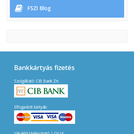
FSZI Blog
Bankkártyás fizetés
Szolgáltató: CIB Bank Zrt.
Elfogadott kártyák:
Vásárlói tájékoztató
|
GY.I.K.