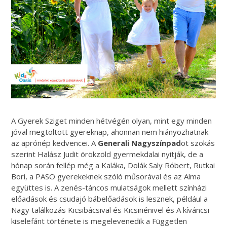
A
Gyerek
Sziget minden hétvégén olyan, mint egy minden
jóval megtöltött gyereknap, ahonnan nem hiányozhatnak
az aprónép kedvencei. A
Generali
Nagyszínpad
ot szokás
szerint Halász Judit örökzöld gyermekdalai nyitják, de a
hónap során fellép még a Kaláka, Dolák Saly Róbert, Rutkai
Bori, a PASO
gyerekeknek
szóló műsorával és az Alma
együttes is. A zenés-táncos mulatságok mellett színházi
előadások és csudajó bábelőadások is lesznek, például a
Nagy találkozás Kicsibácsival és Kicsinénivel és A kíváncsi
kiselefánt története is megelevenedik a Független