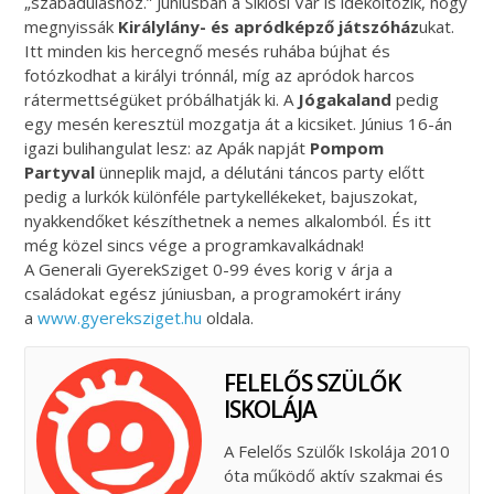
„szabaduláshoz.” Júniusban a Siklósi Vár is ideköltözik, hogy
megnyissák
Királylány- és apródképző játszóház
ukat.
Itt minden kis hercegnő mesés ruhába bújhat és
fotózkodhat a királyi trónnál, míg az apródok harcos
rátermettségüket próbálhatják ki. A
Jógakaland
pedig
egy mesén keresztül mozgatja át a kicsiket. Június 16-án
igazi bulihangulat lesz: az Apák napját
Pompom
Partyval
ünneplik majd, a délutáni táncos party előtt
pedig a lurkók különféle partykellékeket, bajuszokat,
nyakkendőket készíthetnek a nemes alkalomból. És itt
még közel sincs vége a programkavalkádnak!
A
Generali
Gyerek
Sziget 0-99 éves korig v árja a
családokat egész júniusban, a programokért irány
a
www.gyereksziget.hu
oldala.
FELELŐS SZÜLŐK
ISKOLÁJA
A Felelős Szülők Iskolája 2010
óta működő aktív szakmai és