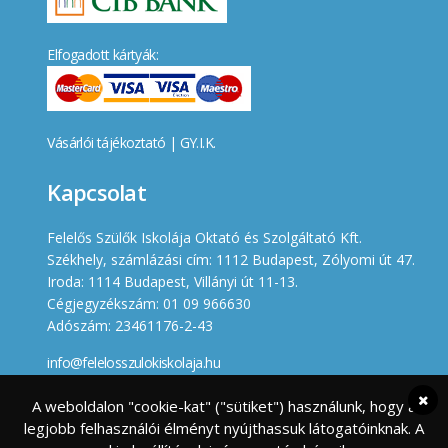
Elfogadott kártyák:
Vásárlói tájékoztató
|
GY.I.K.
Kapcsolat
Felelős Szülők Iskolája Oktató és Szolgáltató Kft.
Székhely, számlázási cím: 1112 Budapest, Zólyomi út 47.
Iroda: 1114 Budapest, Villányi út 11-13.
Cégjegyzékszám: 01 09 966630
Adószám: 23461176-2-43
info@felelosszulokiskolaja.hu
+36 20 358 66 12
A weboldalon "cookie-kat" ("sütiket") használunk, hogy a
legjobb felhasználói élményt nyújthassuk látogatóinknak. A
Készített