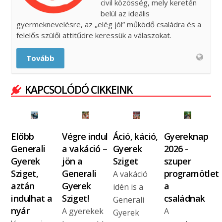
civil közösség, mely keretén
belül az ideális
gyermeknevelésre, az „elég jól” működő családra és a
felelős szülői attitűdre keressük a válaszokat.
Tovább
KAPCSOLÓDÓ CIKKEINK
Előbb
Végre indul
Áció, káció,
Gyereknap
Generali
a vakáció –
Gyerek
2026 -
Gyerek
jön a
Sziget
szuper
Sziget,
Generali
programötlet
A vakáció
aztán
Gyerek
a
idén is a
indulhat a
Sziget!
családnak
Generali
nyár
A gyerekek
A
Gyerek