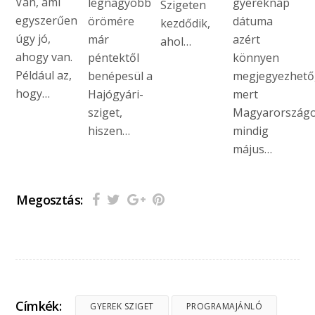
Van, ami
legnagyobb
gyereknap
Szigeten
egyszerűen
örömére
dátuma
kezdődik,
úgy jó,
már
azért
ahol…
ahogy van.
péntektől
könnyen
Például az,
benépesül a
megjegyezhető
hogy…
Hajógyári-
mert
sziget,
Magyarország
hiszen…
mindig
május…
Megosztás:
Címkék:
GYEREK SZIGET
PROGRAMAJÁNLÓ