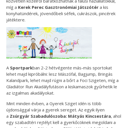
közvetlen közelről barátkozhatnak a falusi háziállatokkal,
míg a
Kerek Perec Gasztronómiai Játszótér
a kis
konyhatündérek, jövendőbeli séfek, cukrászok, pincérek
játéktere.
A
Sportpark
ban 2-2 hétvégente más-más sportokat
lehet majd kipróbálni: lesz Mászófal, Bagjump, Bringás
Kalandpark, lehet majd rúgni a bőrt a Foci Szigeten, míg a
Gladiátor Run Akadályfutáson a kiskamaszok gyűrhetik le
az izgalmas akadályokat.
Mint minden évben, a
Gyerek
Sziget idén is több
újdonsággal várja a
gyerek
sereget. Az egyik ilyen
a
Zsúrgyár
Szabadulószoba: Mátyás Kincsestára
, ahol
egy szabadtéri rejtélyt kell a gyerkőcöknek megoldani a