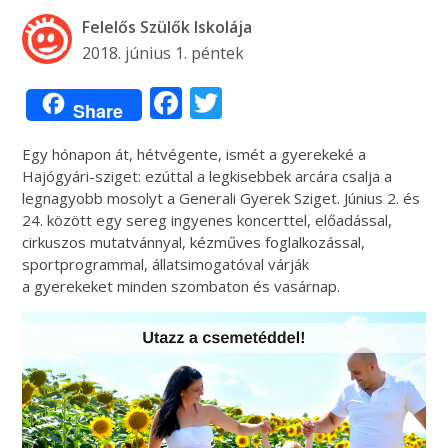
Felelős Szülők Iskolája
2018. június 1. péntek
Facebook
Twitter
Share
Egy hónapon át, hétvégente, ismét a
gyerekek
é a
Hajógyári-sziget: ezúttal a legkisebbek arcára csalja a
legnagyobb mosolyt a
Generali
Gyerek
Sziget. Június 2. és
24. között egy sereg ingyenes koncerttel, előadással,
cirkuszos mutatvánnyal, kézműves foglalkozással,
sportprogrammal, állatsimogatóval várják
a
gyerekeket
minden szombaton és vasárnap.