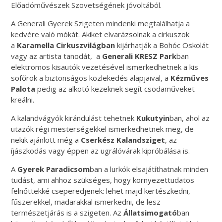
Előadóművészek Szövetségének jóvoltából.
A
Generali
Gyerek
Szigeten mindenki megtalálhatja a
kedvére való mókát. Akiket elvarázsolnak a cirkuszok
a
Karamella Cirkuszvilágban
kijárhatják a Bohóc Oskolát
vagy az artista tanodát, a
Generali
KRESZ Park
ban
elektromos kisautók vezetésével ismerkedhetnek a kis
sofőrök a biztonságos közlekedés alapjaival, a
Kézműves
Palota
pedig az alkotó kezeknek segít csodaműveket
kreálni.
A kalandvágyók kirándulást tehetnek
Kukutyin
ban, ahol az
utazók régi mesterségekkel ismerkedhetnek meg, de
nekik ajánlott még a
Cserkész Kalandsziget
, az
íjászkodás vagy éppen az ugrálóvárak kipróbálása is.
A
Gyerek
Paradicsom
ban a lurkók elsajátíthatnak minden
tudást, ami ahhoz szükséges, hogy környezettudatos
felnőttekké cseperedjenek: lehet majd kertészkedni,
fűszerekkel, madarakkal ismerkedni, de lesz
természetjárás is a szigeten. Az
Állatsimogató
ban