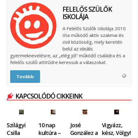
FELELŐS SZÜLŐK
ISKOLÁJA
A Felelős Szülők Iskolája 2010
óta működő aktív szakmai és
civil közösség, mely keretén
belül az ideális
gyermeknevelésre, az „elég jól” működő családra és a
felelős szülői attitűdre keressük a válaszokat.
Tovább
KAPCSOLÓDÓ CIKKEINK
Szilágyi
10 nap
José
Vigyázz,
Csilla
kultúra –
González a
kész, Völgy!