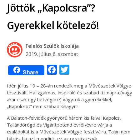
Jöttök „Kapolcsra”?
Gyerekkel kötelező!
Felelős Szülők Iskolája
2019. július 6. szombat
Facebook
Twitter
Share
Idén július 19 – 28-án rendezik meg a Művészetek Völgye
fesztivált. Ha izgalmas, inspiráló és szabad tíz napra (vagy
akár csak egy hétvégére) vágytok a gyerekekkel,
„Kapolcsot” nem szabad kihagyni!
A Balaton-felvidék gyönyörű három kis falva: Kapolcs,
Taliándörögd és Vigántpetend évről-évre várja a
családokat is a Művészetek Völgye fesztiválra. Talán nem
túlzás, ha azt mondjuk, ez az ország egyik