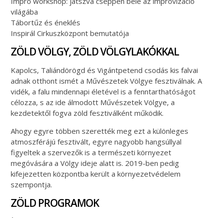
Impró workshop: játszva cseppen bele az improvizáció
világába
Tábortűz és éneklés
Inspirál Cirkuszközpont bemutatója
ZÖLD VÖLGY, ZÖLD VÖLGYLAKÓKKAL
Kapolcs, Taliándörögd és Vigántpetend csodás kis falvai
adnak otthont ismét a Művészetek Völgye fesztiválnak. A
vidék, a falu mindennapi életével is a fenntarthatóságot
célozza, s az ide álmodott Művészetek Völgye, a
kezdetektől fogva zöld fesztiválként működik.
Ahogy egyre többen szerették meg ezt a különleges
atmoszférájú fesztivált, egyre nagyobb hangsúllyal
figyeltek a szervezők is a természeti környezet
megóvására a Völgy ideje alatt is. 2019-ben pedig
kifejezetten központba került a környezetvédelem
szempontja.
ZÖLD PROGRAMOK