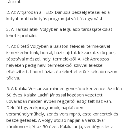
tánccal.
2. Az Artjáróban a TEDx Danubia beszélgetései és a
kutyabarat.hu kutyás programjai váltják egymást.
3. A Társasjáték-Völgyben a legújabb társasjátékokat
lehet kipróbálni.
4. Az Éltető Völgyben a Balaton-felvidék termékeivel
ismerkedhetünk, borral, házi sajttal, lekvárral, szörppel,
tésztával mézzel, helyi termelőktől. A Kék Abroszos
helyeken pedig helyi termékekből szívvel-lélekkel
elkészített, finom házias ételeket ehetünk kék abroszon
tálalva.
5. A Kaláka Versudvar minden generáció kedvence. Az idén
50 éves Kaláka Lackfi Jánossal közösen vezetett
udvarában minden évben reggeltől estig telt ház van.
Délelőtt gyerekprogramok, napközben
versműhelyműhely, zenés versimpró, este koncertek és
beszélgetések. A Völgy utolsó napján a Versudvar
zárókoncertjét az 50 éves Kaláka adja, vendégük lesz