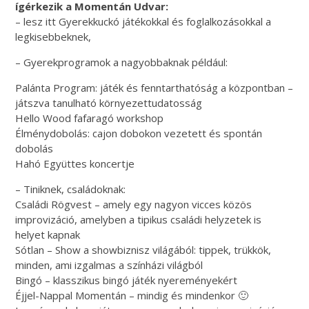
ígérkezik a Momentán Udvar:
– lesz itt Gyerekkuckó játékokkal és foglalkozásokkal a
legkisebbeknek,
– Gyerekprogramok a nagyobbaknak például:
Palánta Program: játék és fenntarthatóság a központban –
játszva tanulható környezettudatosság
Hello Wood fafaragó workshop
Élménydobolás: cajon dobokon vezetett és spontán
dobolás
Hahó Együttes koncertje
– Tiniknek, családoknak:
Családi Rögvest – amely egy nagyon vicces közös
improvizáció, amelyben a tipikus családi helyzetek is
helyet kapnak
Sótlan – Show a showbiznisz világából: tippek, trükkök,
minden, ami izgalmas a színházi világból
Bingó – klasszikus bingó játék nyereményekért
Éjjel-Nappal Momentán – mindig és mindenkor 🙂