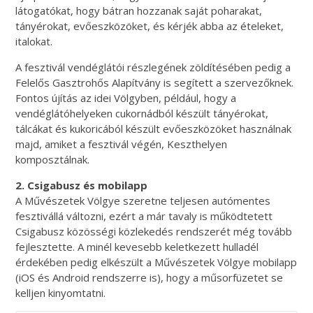
látogatókat, hogy bátran hozzanak saját poharakat,
tányérokat, evőeszközöket, és kérjék abba az ételeket,
italokat.
A fesztivál vendéglátói részlegének zöldítésében pedig a
Felelős Gasztrohős Alapítvány is segített a szervezőknek.
Fontos újítás az idei Völgyben, például, hogy a
vendéglátóhelyeken cukornádból készült tányérokat,
tálcákat és kukoricából készült evőeszközöket használnak
majd, amiket a fesztivál végén, Keszthelyen
komposztálnak.
2. Csigabusz és mobilapp
A Művészetek Völgye szeretne teljesen autómentes
fesztivállá változni, ezért a már tavaly is működtetett
Csigabusz közösségi közlekedés rendszerét még tovább
fejlesztette. A minél kevesebb keletkezett hulladél
érdekében pedig elkészült a Művészetek Völgye mobilapp
(iOS és Android rendszerre is), hogy a műsorfüzetet se
kelljen kinyomtatni.