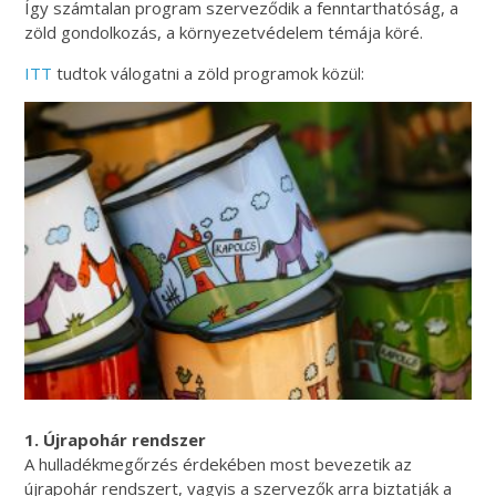
Így számtalan program szerveződik a fenntarthatóság, a
zöld gondolkozás, a környezetvédelem témája köré.
ITT
tudtok válogatni a zöld programok közül:
1. Újrapohár rendszer
A hulladékmegőrzés érdekében most bevezetik az
újrapohár rendszert, vagyis a szervezők arra biztatják a