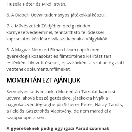
Huzella Péter és Mikó István.
6. A Diabelli Udvar tudományos játékokkal készül,
7. a Művészetek Zöldjében pedig minden
környezetvédelemmel, fenntartható fejlődéssel
kapcsolatos kérdésre választ kapnak a Völgylakók.
8. A Magyar Nemzeti Filmarchívum napközben
gyerekfoglalkozásokat és filmtörténeti kiállítást tart,
esténként filmvetítéseket, éjszakánként a szabad ég alatt
vetítenek dokumentumfilmeket.
MOMENTÁN EZT AJÁNLJUK
Személyes kedvencünk a Momentán Társulat kapolcsi
udvara, ahová beszélgetésekre, játékokra hívják a
nagyokat: vendégségbe jön Scherer Péter, Náray Tamás,
a Felelős Gasztrohős Alapítvány, de nem marad el a
szappanopera sem.
A gyerekeknek pedig egy igazi Paradicsomnak