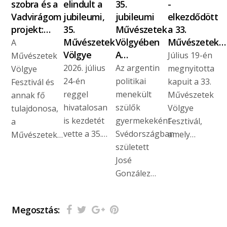
szobra és a
elindult a
35.
-
Vadvirágom
jubileumi,
jubileumi
elkezdődött
projekt:…
35.
Művészetek
a 33.
Művészetek
Völgyében
Művészetek…
A
Völgye
A…
Július 19-én
Művészetek
2026. július
Az argentin
megnyitotta
Völgye
24-én
politikai
kapuit a 33.
Fesztivál és
reggel
menekült
Művészetek
annak fő
hivatalosan
szülők
Völgye
tulajdonosa,
is kezdetét
gyermekeként
Fesztivál,
a
vette a 35.…
Svédországban
amely…
Művészetek…
született
José
González…
Megosztás: