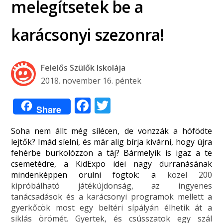
melegítsetek be a
karácsonyi szezonra!
Felelős Szülők Iskolája
2018. november 16. péntek
Facebook
Twitter
Share
Soha nem állt még sílécen, de vonzzák a hófödte
lejtők? Imád síelni, és már alig bírja kivárni, hogy újra
fehérbe burkolózzon a táj? Bármelyik is igaz a te
csemetédre, a KidExpo idei nagy durranásának
mindenképpen örülni fogtok: a
közel 200
kipróbálható játékújdonság, az ingyenes
tanácsadások és a karácsonyi programok mellett a
gyerkőcök most egy beltéri sípályán élhetik át a
siklás örömét. Gyertek, és csússzatok egy szál