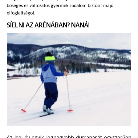
bőséges és változatos gyermekirodalom biztosít majd
elfoglaltságot.
SÍELNI AZ ARÉNÁBAN? NANÁ!
Az idei év egyik legnagyobb durranását egyszerűen