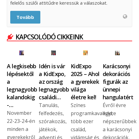
felelős szülői attitűdre keressük a válaszokat.
Tovább
KAPCSOLÓDÓ CIKKEINK
A legkisebb
Idén is vár
KidExpo
Karácsonyi
lépésektől
a KidExpo,
2025 – Ahol
dekorációs
a
az ország
a gyerekek
figurák az
legnagyobb
legnagyobb
világa
ünnepi
kalandokig
családi…
életre kel!
hangulatért
-…
Tanulás,
Színes
Évről évre
November
felfedezés,
programkavalkád,
egyre
22-23-24-én
szórakozás,
több ezer
népszerűbbek
minden a
játékok,
család,
a karácsonyi
gyerekekről
adventi és
vidámság és
dekorációk,