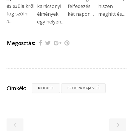
és szüleikről
karácsonyi
felfedezés
hiszen
fog szólni
élmények
két napon…
meghitt és…
a…
egy helyen…
Megosztás:
Címkék:
KIDEXPO
PROGRAMAJÁNLÓ