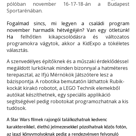
pólóban november 16-17-18-án a Budapest
Sportarénában.
Fogalmad sincs, mi legyen a családi program
november harmadik hétvégéjén? Van egy ötletünk!
Ha
felhőtlen kikapcsolódásra és változatos
programokra vágytok, akkor a KidExpo a tökéletes
választás.
A szenvedélyes építőknek és a műszaki érdeklődéssel
megáldott lurkóknak minden bizonnyal a hatméteres
terepasztal, az Ifjú Mérnökök Játszótere lesz a
bázispontja. A robotika bemutatón láthattok Rubik-
kockát kirakó robotot, a LEGO Technik elemekből
autókat készíthetnek, egy speciális applikáció
segítségével pedig robotokat programozhatnak a kis
tudósok.
A Star Wars filmek rajongói találkozhatnak kedvenc
karaktereikkel, élethű jelmezesekkel pózolhatnak közös fotón,
az igazi könyvmolyoknak pedig a rendezvényen felvonuló