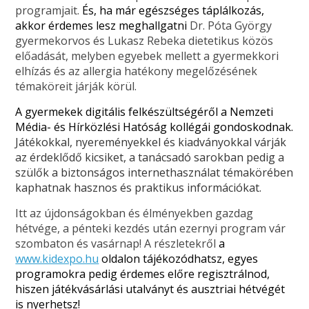
programjait.
És, ha már egészséges táplálkozás,
akkor érdemes lesz meghallgatni
Dr. Póta György
gyermekorvos és Lukasz Rebeka dietetikus közös
előadását, melyben egyebek mellett a gyermekkori
elhízás és az allergia hatékony megelőzésének
témaköreit járják körül.
A gyermekek digitális felkészültségéről a Nemzeti
Média- és Hírközlési Hatóság kollégái gondoskodnak.
Játékokkal, nyereményekkel és kiadványokkal várják
az érdeklődő kicsiket, a tanácsadó sarokban pedig a
szülők a biztonságos internethasználat témakörében
kaphatnak hasznos és praktikus információkat.
Itt az újdonságokban és élményekben gazdag
hétvége, a pénteki kezdés után ezernyi program vár
szombaton és vasárnap! A részletekről
a
www.kidexpo.hu
oldalon tájékozódhatsz, egyes
programokra pedig érdemes előre regisztrálnod,
hiszen játékvásárlási utalványt és ausztriai hétvégét
is nyerhetsz!