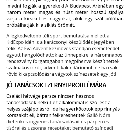
imádni fogják a gyerekek! A Budapest Arénában egy
három méter magas és húsz méter hosszú sípálya
várja a kicsiket és nagyokat, akik egy szál pólóban
próbálhatják ki a siklás örömét.
A legkedveltebb téli sport bemutatása mellett a
KidExpo idén is a karácsonyi készülődés jegyében
telik. Az Éva Advent kézműves standján csemetéddel
együtt hangolódhattok az ünnepekre: a háromnapos
rendezvény forgatagában megpihenve készíthettek
szalmakoszorút, adventi kalendáriumot, de ha csak
rövid kikapcsolódásra vágytok színezzetek egy jót!
JÓ TANÁCSOK EZERNYI PROBLÉMÁRA
Családi hétvége persze nincsen hasznos
tanácsadások nélkül: ez alkalommal is szó lesz a
helyes szájápolásról, de ha gyerkőcötök épp finnyás
korszakát éli, bátran felkereshetitek
Galló Nóra
dietetikus ingyenes tanácsadásait és párperces
tízórai és uzsonna recepteket bemutató színpadi