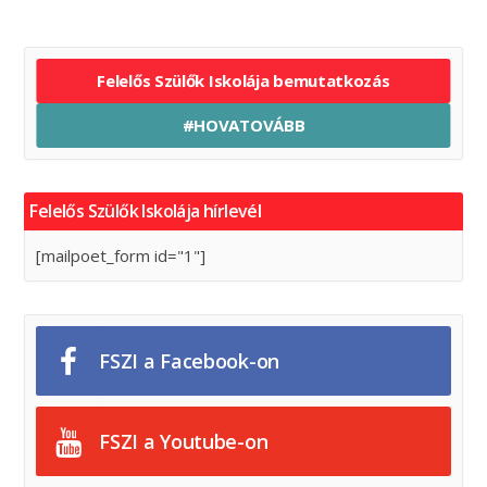
Felelős Szülők Iskolája bemutatkozás
#HOVATOVÁBB
Felelős Szülők Iskolája hírlevél
[mailpoet_form id="1"]
FSZI a Facebook-on
FSZI a Youtube-on