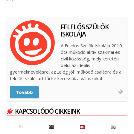
FELELŐS SZÜLŐK
ISKOLÁJA
A Felelős Szülők Iskolája 2010
óta működő aktív szakmai és
civil közösség, mely keretén
belül az ideális
gyermeknevelésre, az „elég jól” működő családra és a
felelős szülői attitűdre keressük a válaszokat.
Tovább
KAPCSOLÓDÓ CIKKEINK