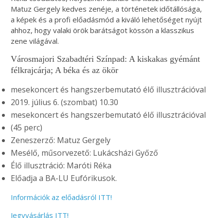
Matuz Gergely kedves zenéje, a történetek időtállósága,
a képek és a profi előadásmód a kiváló lehetőséget nyújt
ahhoz, hogy valaki örök barátságot kössön a klasszikus
zene világával.
Városmajori Szabadtéri Színpad: A kiskakas gyémánt
félkrajcárja;
A béka és az ökör
mesekoncert és hangszerbemutató élő illusztrációval
2019. július 6. (szombat) 10.30
mesekoncert és hangszerbemutató élő illusztrációval
(45 perc)
Zeneszerző: Matuz Gergely
Mesélő, műsorvezető: Lukácsházi Győző
Élő illusztráció: Maróti Réka
Előadja a BA-LU Eufórikusok.
Információk az előadásról ITT!
Jegyvásárlás ITT!