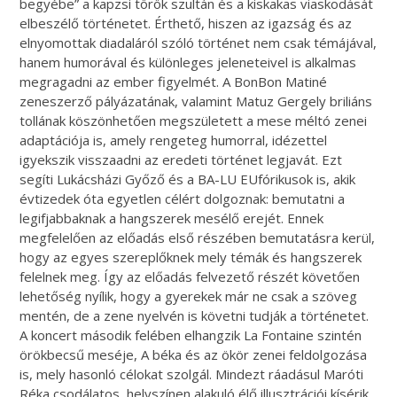
begyébe” a kapzsi török szultán és a kiskakas viaskodását
elbeszélő történetet. Érthető, hiszen az igazság és az
elnyomottak diadaláról szóló történet nem csak témájával,
hanem humorával és különleges jeleneteivel is alkalmas
megragadni az ember figyelmét. A BonBon Matiné
zeneszerző pályázatának, valamint Matuz Gergely briliáns
tollának köszönhetően megszületett a mese méltó zenei
adaptációja is, amely rengeteg humorral, idézettel
igyekszik visszaadni az eredeti történet legjavát. Ezt
segíti Lukácsházi Győző és a BA-LU EUfórikusok is, akik
évtizedek óta egyetlen célért dolgoznak: bemutatni a
legifjabbaknak a hangszerek mesélő erejét. Ennek
megfelelően az előadás első részében bemutatásra kerül,
hogy az egyes szereplőknek mely témák és hangszerek
felelnek meg. Így az előadás felvezető részét követően
lehetőség nyílik, hogy a gyerekek már ne csak a szöveg
mentén, de a zene nyelvén is követni tudják a történetet.
A koncert második felében elhangzik La Fontaine szintén
örökbecsű meséje, A béka és az ökör zenei feldolgozása
is, mely hasonló célokat szolgál. Mindezt ráadásul Maróti
Réka csodálatos, helyszínen alakuló élő illusztrációi kísérik.