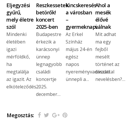
Eljegyzési
Reszkessetek
Kincskeresés
Ahol a
gyűrű,
betörők!
a városban
mesék
mely életre
koncert
–
élővé
szól
2025-ben
gyermeknapi…
válnak
Mindenki
Budapestre
Az Erkel
Mit adhat
életében
érkezik a
Színház
ma egy
igazi
karácsonyi
május 24-én
fejből
mérföldkő,
ünnep
egész
mesélt
ha
legnagyobb
napos
történet az
megtalálja
családi
nyereményvadászattal
óvodai
az igazit. Az
koncertje
ünnepli a…
nevelésben?…
elköteleződés…
2025.
december…
Megosztás: