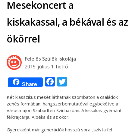
Mesekoncert a
kiskakassal, a békával és az
ökörrel
Felelős Szülők Iskolája
2019. július 1. hétfő
Facebook
Twitter
Share
Két klasszikus mesét láthatnak szombaton a családok
zenés formában, hangszerbemutatóval egybekötve a
Városmajori Szabadtéri Színházban: A kiskakas gyémánt
félkrajcárja, A béka és az ökör.
Gyerekként már generációk hosszú sora „szívta fel