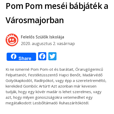
Pom Pom meséi bábjáték a
Városmajorban
Felelős Szülők Iskolája
2020. augusztus 2. vasárnap
Facebook
Twitter
Share
Ki ne ismerné Pom Pom-ot és barátait, Órarugógerincű
Felpattanót, Festéktüsszentő Hapci Benőt, Madárvédő
Golyókapkodót, Radírpókot, vagy épp a szeretetreméltó,
kerekded Gombóc Artúrt! Azt azonban már kevesen
tudják, hogy egy kövér madár is lehet szerelmes, vagy
azt, hogy milyen gonoszságokra vetemedhet egy
megátalkodott Lesbőltámadó Ruhaszárítókötél.