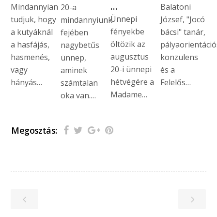
…
Mindannyian
Balatoni
20-a
Ünnepi
tudjuk, hogy
József, "Jocó
mindannyiunk
fényekbe
a kutyáknál
bácsi" tanár,
fejében
öltözik az
a hasfájás,
pályaorientáció
nagybetűs
augusztus
hasmenés,
konzulens
ünnep,
20-i ünnepi
vagy
és a
aminek
hétvégére a
hányás…
Felelős…
számtalan
Madame…
oka van.…
Megosztás: