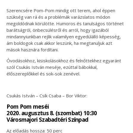
Szerencsére Pom-Pom mindig ott terem, ahol éppen
szükség van rá és a problémák varázslatos módon
megoldódnak körülötte. Humoros és tanulságos történet
barátságról, önbecsülésről és arról, hogy igazából
mindannyiunkban rejlik valamilyen egyedülálló képesség,
ám boldogok csak akkor leszünk, ha megtanuljuk azt
mások hasznára fordítani.
Óvodásokhoz, kisiskolásokhoz és felnőttekhez egyaránt
szól Csukás István meséje, ezúttal bábokkal,
élőszereplőkkel és sok-sok zenével.
Csukás István – Csík Csaba – Bor Viktor:
Pom Pom meséi
2020. augusztus 8. (szombat) 10:30
Városmajori Szabadtéri Színpad
Az előadás hossza: 50 perc