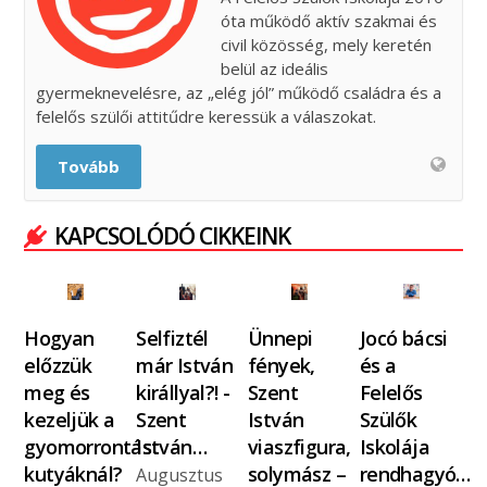
óta működő aktív szakmai és
civil közösség, mely keretén
belül az ideális
gyermeknevelésre, az „elég jól” működő családra és a
felelős szülői attitűdre keressük a válaszokat.
Tovább
KAPCSOLÓDÓ CIKKEINK
Hogyan
Selfiztél
Ünnepi
Jocó bácsi
előzzük
már István
fények,
és a
meg és
királlyal?! -
Szent
Felelős
kezeljük a
Szent
István
Szülők
gyomorrontást
István…
viaszfigura,
Iskolája
kutyáknál?
solymász –
rendhagyó…
Augusztus