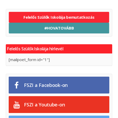
Felelős Szülők Iskolája bemutatkozás
#HOVATOVÁBB
Felelős Szülők Iskolája hírlevél
[mailpoet_form id="1"]
FSZI a Facebook-on
FSZI a Youtube-on