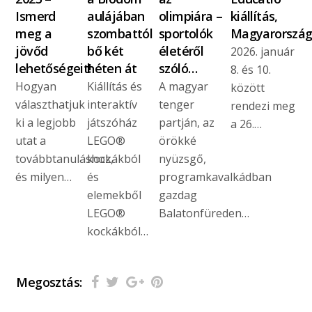
Ismerd
aulájában
olimpiára –
kiállítás,
meg a
szombattól
sportolók
Magyarorszá
jövőd
bő két
életéről
2026. január
lehetőségeit!
héten át
szóló…
8. és 10.
Hogyan
Kiállítás és
A magyar
között
választhatjuk
interaktív
tenger
rendezi meg
ki a legjobb
játszóház
partján, az
a 26.…
utat a
LEGO®
örökké
továbbtanuláshoz,
kockákból
nyüzsgő,
és milyen…
és
programkavalkádban
elemekből
gazdag
LEGO®
Balatonfüreden…
kockákból…
Megosztás: