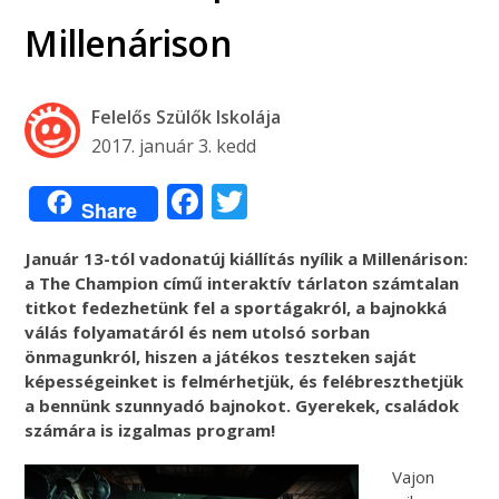
Millenárison
Felelős Szülők Iskolája
2017. január 3. kedd
Facebook
Twitter
Share
Január 13-tól vadonatúj kiállítás nyílik a Millenárison:
a The Champion című interaktív tárlaton számtalan
titkot fedezhetünk fel a sportágakról, a bajnokká
válás folyamatáról és nem utolsó sorban
önmagunkról, hiszen a játékos teszteken saját
képességeinket is felmérhetjük, és felébreszthetjük
a bennünk szunnyadó bajnokot. Gyerekek, családok
számára is izgalmas program!
Vajon