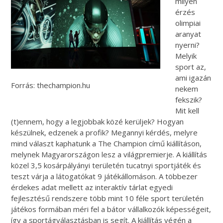
milyen
érzés
olimpiai
aranyat
nyerni?
Melyik
sport az,
ami igazán
Forrás: thechampion.hu
nekem
fekszik?
Mit kell
(t)ennem, hogy a legjobbak közé kerüljek? Hogyan
készülnek, edzenek a profik? Megannyi kérdés, melyre
mind választ kaphatunk a The Champion című kiállításon,
melynek Magyarországon lesz a világpremierje. A kiállítás
közel 3,5 kosárpályányi területén tucatnyi sportjáték és
teszt várja a látogatókat 9 játékállomáson. A többezer
érdekes adat mellett az interaktív tárlat egyedi
fejlesztésű rendszere több mint 10 féle sport területén
játékos formában méri fel a bátor vállalkozók képességeit,
így a sportágválasztásban is segít. A kiállítás végén a