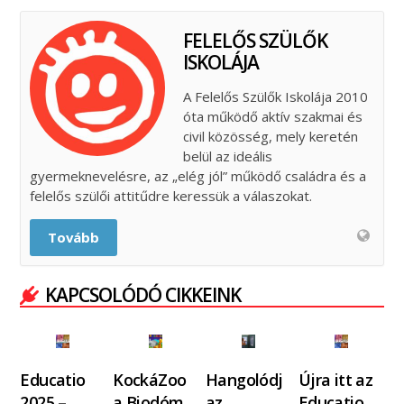
FELELŐS SZÜLŐK
ISKOLÁJA
A Felelős Szülők Iskolája 2010
óta működő aktív szakmai és
civil közösség, mely keretén
belül az ideális
gyermeknevelésre, az „elég jól” működő családra és a
felelős szülői attitűdre keressük a válaszokat.
Tovább
KAPCSOLÓDÓ CIKKEINK
Educatio
KockáZoo
Hangolódj
Újra itt az
2025 –
a Biodóm
az
Educatio