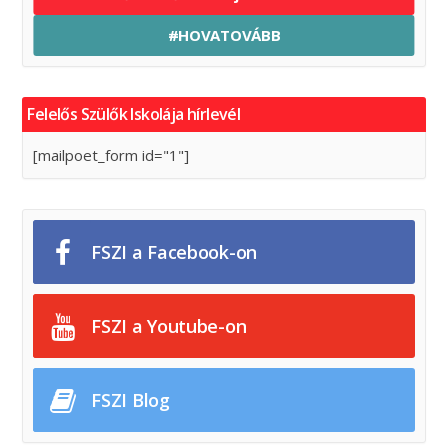
#HOVATOVÁBB
Felelős Szülők Iskolája hírlevél
[mailpoet_form id="1"]
FSZI a Facebook-on
FSZI a Youtube-on
FSZI Blog