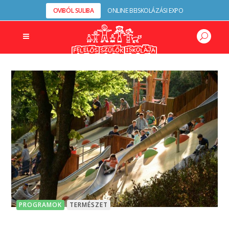
OVIBÓL SULIBA
ONLINE BEISKOLÁZÁSI EXPO
PROGRAMOK
TERMÉSZET