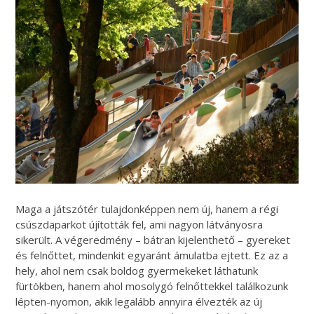
Maga a játszótér tulajdonképpen nem új, hanem a régi
csúszdaparkot újították fel, ami nagyon látványosra
sikerült. A végeredmény – bátran kijelenthető – gyereket
és felnőttet, mindenkit egyaránt ámulatba ejtett. Ez az a
hely, ahol nem csak boldog gyermekeket láthatunk
fürtökben, hanem ahol mosolygó felnőttekkel találkozunk
lépten-nyomon, akik legalább annyira élvezték az új