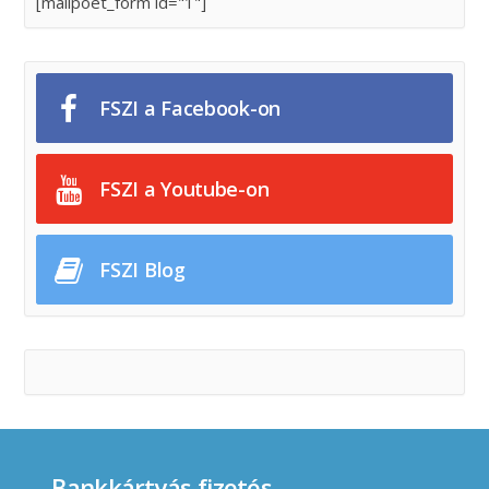
[mailpoet_form id="1"]
FSZI a Facebook-on
FSZI a Youtube-on
FSZI Blog
Bankkártyás fizetés