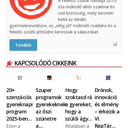
A Felelős Szülők Iskolája 2010
óta működő aktív szakmai és
civil közösség, mely keretén
belül az ideális
gyermeknevelésre, az „elég jól” működő családra és a
felelős szülői attitűdre keressük a válaszokat.
Tovább
KAPCSOLÓDÓ CIKKEINK
20+
Szuper
Hogy
Drónok,
szenzációs
programok
szoktasd rá
innováció
gyereknapi
gyerekeknek
a gyereket,
és élmény
program
az őszi
hogy a
– érkezik a
2025-ben…
szünetre
szülői ágy…
VI.
a…
RepTár…
Ezen a
Általában a