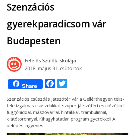
Szenzációs
gyerekparadicsom vár
Budapesten
Felelős Szülők Iskolája
2018. május 31. csütörtök
Facebook
Twitter
Share
Szenzációs csúszdás játszótér vár a Gellérthegyen telis-
tele izgalmas csúszdákkal, szuper játszótéri eszközökkel:
függőhíddal, mászóvárral, hintákkal, trambulinnal,
kilátótoronnyal. Kihagyhatatlan program gyerekkel! A
belépés ingyenes.