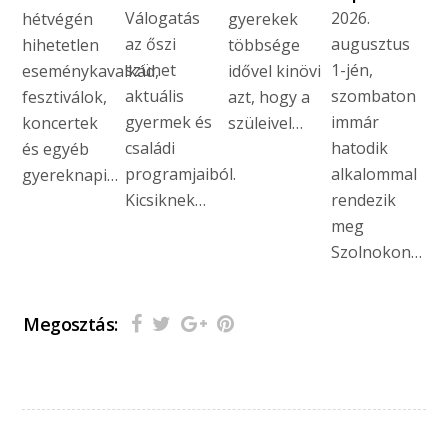
Válogatás
2026.
hétvégén
gyerekek
az őszi
augusztus
hihetetlen
többsége
szünet
1-jén,
eseménykavalkád,
idővel kinövi
aktuális
szombaton
fesztiválok,
azt, hogy a
gyermek és
immár
koncertek
szüleivel…
családi
hatodik
és egyéb
programjaiból.
alkalommal
gyereknapi…
Kicsiknek…
rendezik
meg
Szolnokon…
Megosztás: