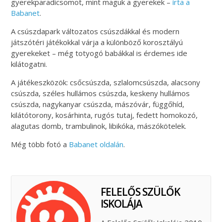
gyerekparadicsomot, mint maguk a gyerekek –
írta a
Babanet
.
A csúszdapark változatos csúszdákkal és modern
játszótéri játékokkal várja a különböző korosztályú
gyerekeket – még totyogó babákkal is érdemes ide
kilátogatni.​
A játékeszközök: csőcsúszda, szlalomcsúszda, alacsony
csúszda, széles hullámos csúszda, keskeny hullámos
csúszda, nagykanyar csúszda, mászóvár, függőhíd,
kilátótorony, kosárhinta, rugós tutaj, fedett homokozó,
alagutas domb, trambulinok, libikóka, mászókötelek.
Még több fotó a
Babanet oldalán
.
FELELŐS SZÜLŐK
ISKOLÁJA