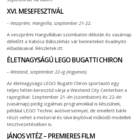
XVI. MESEFESZTIVÁL
– Veszprém, Hangvilla, szeptember 21-22.
A veszprémi Hangvillában szombaton délután és vasárnap
délelőtt a Kabóca Bábszínház vár benneteket évadnyitó
előadásaival. Részletek itt.
ÉLETNAGYSÁGÚ LEGO BUGATTI CHIRON
– Westend, szeptember 22-ig (ingyenes)
Az életnagyságú LEGO Bugatti Chiron sportautó egy
teljes héten keresztül várja a Westend City Centerben a
rajongókat. Szeptember 21-én (szombaton) és 22-én
(vasárnap) pedig izgalmas programokkal is készülnek,
például LEGO Technic autóversennyel, de emellett bárki
részt vehet a motorral és távirányítóval működő modellek
tesztvezetésében is.
JÁNOS VITÉZ – PREMIERES FILM