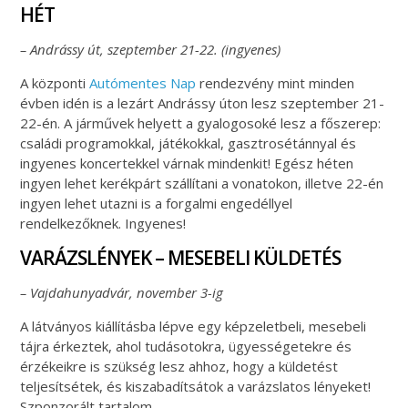
HÉT
– Andrássy út, szeptember 21-22. (ingyenes)
A központi
Autómentes Nap
rendezvény mint minden
évben idén is a lezárt Andrássy úton lesz szeptember 21-
22-én. A járművek helyett a gyalogosoké lesz a főszerep:
családi programokkal, játékokkal, gasztrosétánnyal és
ingyenes koncertekkel várnak mindenkit! Egész héten
ingyen lehet kerékpárt szállítani a vonatokon, illetve 22-én
ingyen lehet utazni is a forgalmi engedéllyel
rendelkezőknek. Ingyenes!
VARÁZSLÉNYEK – MESEBELI KÜLDETÉS
– Vajdahunyadvár, november 3-ig
A látványos kiállításba lépve egy képzeletbeli, mesebeli
tájra érkeztek, ahol tudásotokra, ügyességetekre és
érzékeikre is szükség lesz ahhoz, hogy a küldetést
teljesítsétek, és kiszabadítsátok a varázslatos lényeket!
Szponzorált tartalom.