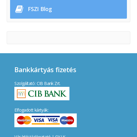
FSZI Blog
Bankkártyás fizetés
Szolgáltató: CIB Bank Zrt.
Elfogadott kártyák:
Vásárlói tájékoztató
|
GY.I.K.