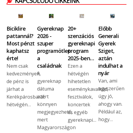
KAPCSOLÓDÓ CIKKEINK
Biciklire
Gyereknap
20+
Előbb
pattannál?
2026 -
szenzációs
Generali
Most pénzt
szuper
gyereknapi
Gyerek
kaphatsz
programötlet
program
Sziget,
érte!
a
2025-ben…
aztán
családnak
indulhat a
Nem csak
Ezen a
nyár
A
kedvezmények,
hétvégén
Van, ami
gyereknap
de pénz is
hihetetlen
egyszerűen
dátuma
járhat a
eseménykavalkád,
úgy jó,
azért
Kerékpárosbarát
fesztiválok,
ahogy van.
könnyen
hétvégén…
koncertek
Például az,
megjegyezhető,
és egyéb
hogy…
mert
gyereknapi…
Magyarországon