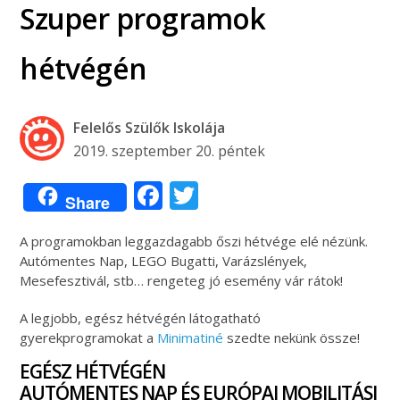
Szuper programok
hétvégén
Felelős Szülők Iskolája
2019. szeptember 20. péntek
Facebook
Twitter
Share
A programokban leggazdagabb őszi hétvége elé nézünk.
Autómentes Nap, LEGO Bugatti, Varázslények,
Mesefesztivál, stb… rengeteg jó esemény vár rátok!
A legjobb, egész hétvégén látogatható
gyerekprogramokat a
Minimatiné
szedte nekünk össze!
EGÉSZ HÉTVÉGÉN
AUTÓMENTES NAP ÉS EURÓPAI MOBILITÁSI