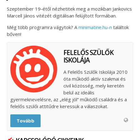
Szeptember 19-étől nézhetitek meg a mozikban Jankovics
Marcell János vitézét digitálisan felújított formában.
Még több programra vágytok? A
minimatine.hu-n
találtok
bőven!
FELELŐS SZÜLŐK
ISKOLÁJA
A Felelős Szülők Iskolája 2010
óta működő aktív szakmai és
civil közösség, mely keretén
belül az ideális
gyermeknevelésre, az „elég jól” működő családra és a
felelős szülői attitűdre keressük a válaszokat.
Tovább