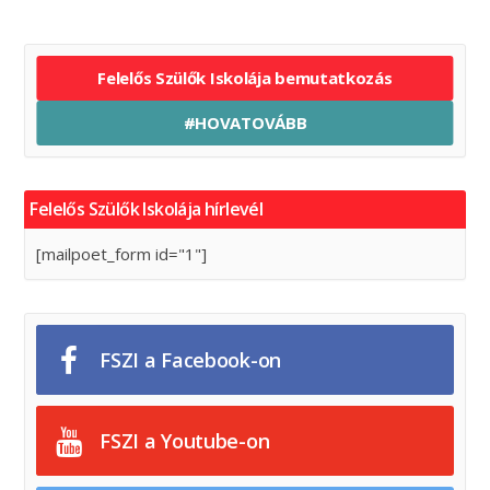
Felelős Szülők Iskolája bemutatkozás
#HOVATOVÁBB
Felelős Szülők Iskolája hírlevél
[mailpoet_form id="1"]
FSZI a Facebook-on
FSZI a Youtube-on