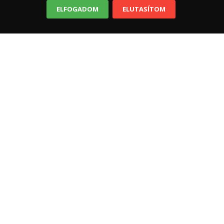
ELFOGADOM
ELUTASÍTOM
Bankkártyás fizetés
Szolgáltató: CIB Bank Zrt.
Elfogadott kártyák:
Vásárlói tájékoztató
|
GY.I.K.
Kapcsolat
Felelős Szülők Iskolája Oktató és Szolgáltató
Kft.