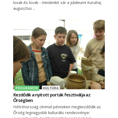
lovak és lovak - mindenkit vár a jubileumi Kurultaj
augusztus
PROGRAMOK
KULTÚRA
Kezdődik a nyitott porták fesztiválja az
Őrségben
Hétrétország címmel pénteken megkezdődik az
Őrség legnagyobb kulturális rendezvénye: