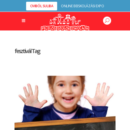
OVIBÓL SULIBA
ONLINE BEISKOLÁZÁSI EXPO
fesztivál Tag