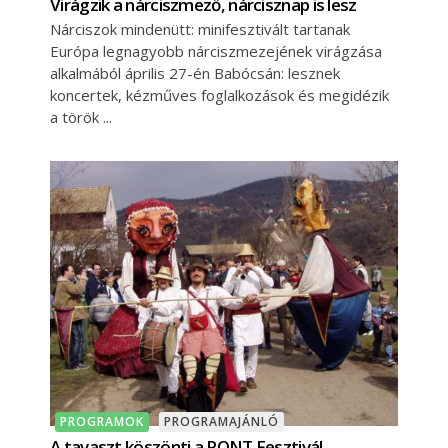
Virágzik a nárciszmező, nárcisznap is lesz
Nárciszok mindenütt: minifesztivált tartanak
Európa legnagyobb nárciszmezejének virágzása
alkalmából április 27-én Babócsán: lesznek
koncertek, kézműves foglalkozások és megidézik
a török
PROGRAMOK
PROGRAMAJÁNLÓ
A tavaszt köszönti a PONT Fesztivál