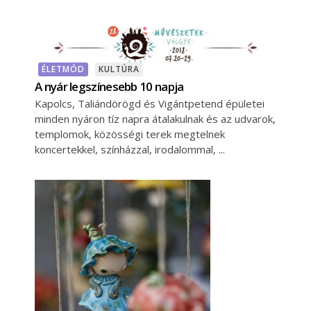
ÉLETMÓD
KULTÚRA
A nyár legszínesebb 10 napja
Kapolcs, Taliándörögd és Vigántpetend épületei
minden nyáron tíz napra átalakulnak és az udvarok,
templomok, közösségi terek megtelnek
koncertekkel, színházzal, irodalommal,