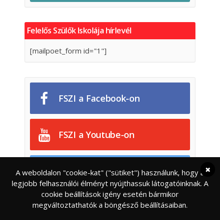
Felelős Szülők Iskolája hírlevél
[mailpoet_form id="1"]
FSZI a Facebook-on
FSZI a Youtube-on
FSZI Blog
A weboldalon "cookie-kat" ("sütiket") használunk, hogy a
legjobb felhasználói élményt nyújthassuk látogatóinknak. A
cookie beállítások igény esetén bármikor
megváltoztathatók a böngésző beállításaiban.