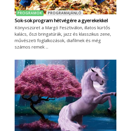
PROGRAMOK
PROGRAMAJÁNLÓ
Sok-sok program hétvégére a gyerekekkel
Könyvszüret a Margó Fesztiválon, illatos kürtős
kalács, őszi bringatúrák, jazz és klasszikus zene,
művészeti foglalkozások, diafilmek és még
számos remek