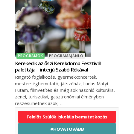
PROGRAMOK
PROGRAMAJÁNLÓ
Kerekedik az őszi Kerekdomb Fesztivál
palettája – interjú Szabó Rékával
Ringató foglalkozás, gyermekkoncertek,
mesterségbemutató, játszóház, Ludas Matyi
Futam, filmvetítés és még sok hasonló kulturális,
zenei, turisztikai, gasztronómiai élményben
részesülhetnek azok,
Felelős Szülők Iskolája bemutatkozás
#HOVATOVÁBB