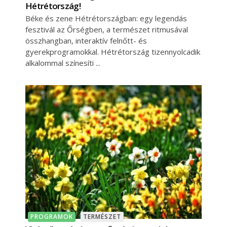
Hétrétország!
Béke és zene Hétrétországban: egy legendás
fesztivál az Őrségben, a természet ritmusával
összhangban, interaktív felnőtt- és
gyerekprogramokkal. Hétrétország tizennyolcadik
alkalommal színesíti
PROGRAMOK
TERMÉSZET