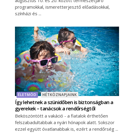
augusztus 10. és 20. között természetjáró
programokkal, ismeretterjesztő előadásokkal,
színházi és
ÉLETMÓD
HÉTKÖZNAPJAINK
Így lehetnek a szünidőben is biztonságban a
gyerekek – tanácsok a rendőrségtől
Beköszöntött a vakáció - a fiatalok érthetően
felszabadultabbak a nyári hónapok alatt. Sokszor
ezzel együtt óvatlanabbak is, ezért a rendőrség