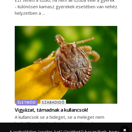
- különösen kamasz gyerekek esetében van nehéz
helyzetben a
ÉLETMÓD
SZABADIDŐ
Vigyázat, támadnak a kullancsok!
A kullancsok se a hideget, se a meleget nem
kedvelik, ezért ilyenkor tavasszal igazán
kellemesen érzik magukat - és keresik
A weboldalon "cookie-kat" ("sütiket") használunk, hogy a