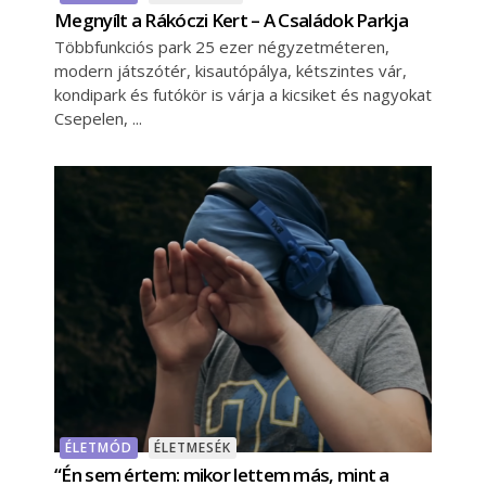
Megnyílt a Rákóczi Kert – A Családok Parkja
Többfunkciós park 25 ezer négyzetméteren,
modern játszótér, kisautópálya, kétszintes vár,
kondipark és futókör is várja a kicsiket és nagyokat
Csepelen,
ÉLETMÓD
ÉLETMESÉK
“Én sem értem: mikor lettem más, mint a