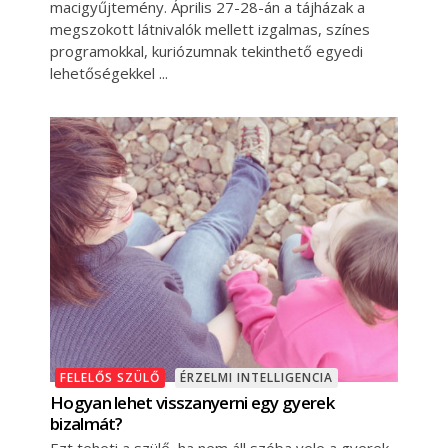
macigyűjtemény. Április 27-28-án a tájházak a
megszokott látnivalók mellett izgalmas, színes
programokkal, kuriózumnak tekinthető egyedi
lehetőségekkel
FELELŐS SZÜLŐ
ÉRZELMI INTELLIGENCIA
Hogyan lehet visszanyerni egy gyerek
bizalmát?
Ezt teheti a szülő, ha nem áll szóba vele a gyerek