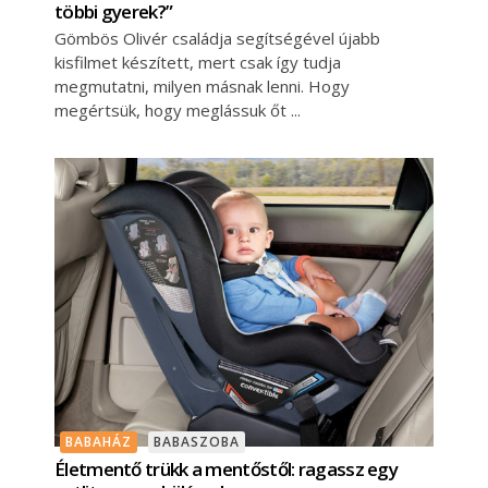
többi gyerek?”
Gömbös Olivér családja segítségével újabb
kisfilmet készített, mert csak így tudja
megmutatni, milyen másnak lenni. Hogy
megértsük, hogy meglássuk őt
BABAHÁZ
BABASZOBA
Életmentő trükk a mentőstől: ragassz egy