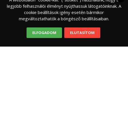
legjobb felhasználói élményt nyújthassuk látogatóinknak. A
cookie beállítások igény esetén bármikor
megváltoztathatók a böngésző beállításaiban.
ELFOGADOM
ELUTASÍTOM
FELELŐS SZÜLŐ
NEVELÉS
Tinifőnök – pénzügyi tudatosság fejlesztése
kamaszkorban
Mit, mire költenél, ha kapnál egy csomó pénzt?
Hogyan osztanád be a családod havi
„költségvetését”? Vajon boldogulnál vele? És az