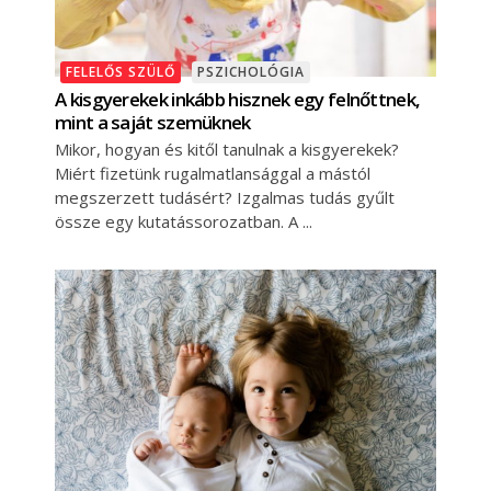
FELELŐS SZÜLŐ
PSZICHOLÓGIA
A kisgyerekek inkább hisznek egy felnőttnek,
mint a saját szemüknek
Mikor, hogyan és kitől tanulnak a kisgyerekek?
Miért fizetünk rugalmatlansággal a mástól
megszerzett tudásért? Izgalmas tudás gyűlt
össze egy kutatássorozatban. A