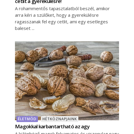
cetlit a gyerekülésre!
A rohammentős tapasztalatból beszél, amikor
arra kéri a szülőket, hogy a gyerekülésre
ragasszanak fel egy cetlit, ami egy esetleges
baleset
ÉLETMÓD
HÉTKÖZNAPJAINK
Magokkal karbantartható az agy
A különböző magok folyamatos és viszonylag nagy