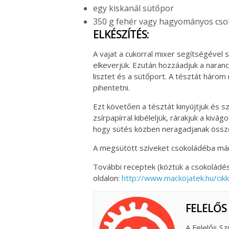
egy kiskanál sütőpor
350 g fehér vagy hagyományos cso
ELKÉSZÍTÉS:
A vajat a cukorral mixer segítségével 
elkeverjük. Ezután hozzáadjuk a naranc
lisztet és a sütőport. A tésztát három
pihentetni.
Ezt követően a tésztát kinyújtjuk és s
zsírpapírral kibéleljük, rárakjuk a kivá
hogy sütés közben neragadjanak össze
A megsütött szíveket csokoládéba mártj
További receptek (köztük a csokoládé
oldalon:
http://www.mackojatek.hu/cik
FELELŐS
A Felelős Sz