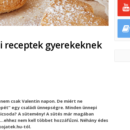
pi receptek gyerekeknek
ok
ter
 nem csak Valentin napon. De miért ne
epét“ egy családi ünnepségre. Minden ünnepi
micsoda? A sütemény! A sütés már magában
…ehhez nem kell többet hozzáfűzni. Néhány édes
kojatek.hu-tól.