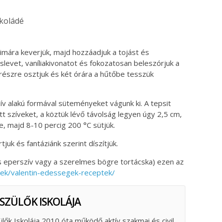
koládé
simára keverjük, majd hozzáadjuk a tojást és
slevet, vaníliakivonatot és fokozatosan beleszórjuk a
 részre osztjuk és két órára a hűtőbe tesszük
zív alakú formával süteményeket vágunk ki. A tepsit
gott szíveket, a köztük lévő távolság legyen úgy 2,5 cm,
, majd 8-10 percig 200 °C sütjük.
uk és fantáziánk szerint díszítjük.
s eperszív vagy a szerelmes bögre tortácska) ezen az
kek/valentin-edessegek-receptek/
 SZÜLŐK ISKOLÁJA
ülők Iskolája 2010 óta működő aktív szakmai és civil