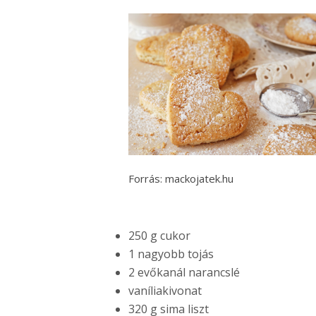
Forrás: mackojatek.hu
250 g cukor
1 nagyobb tojás
2 evőkanál narancslé
vaníliakivonat
320 g sima liszt