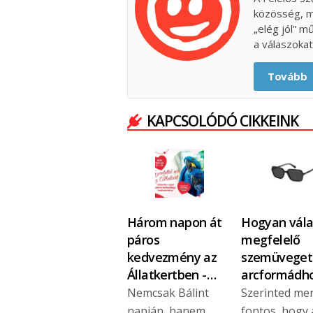
közösség, m
„elég jól” m
a válaszokat
Tovább
KAPCSOLÓDÓ CIKKEINK
Három napon át
Hogyan vála
páros
megfelelő
kedvezmény az
szemüveget
Állatkertben -…
arcformádh
Nemcsak Bálint
Szerinted me
napján, hanem
fontos, hogy 