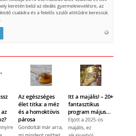
ely keretén belül az ideális gyermeknevelésre, az
űködő családra és a felelős szülői attitűdre keressük
.
ssz
Az egészséges
Itt a majális! – 20+
élet titka: a méz
fantasztikus
 az
és a homoktövis
program május…
oz?
párosa
Eljött a 2025-ös
nnyire
Gondoltál már arra,
majális, ez
a
mi mindent rejthet
alkalomból