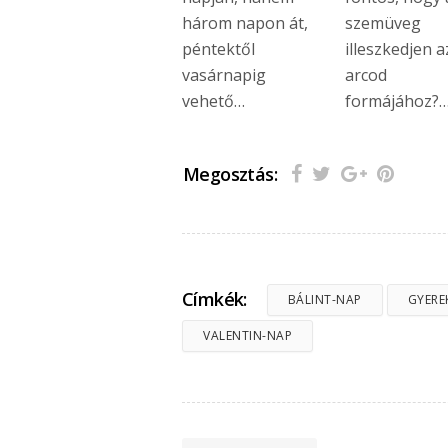
három napon át,
szemüveg
péntektől
illeszkedjen a
vasárnapig
arcod
vehető…
formájához?
Megosztás:
Címkék:
BÁLINT-NAP
GYERE
VALENTIN-NAP