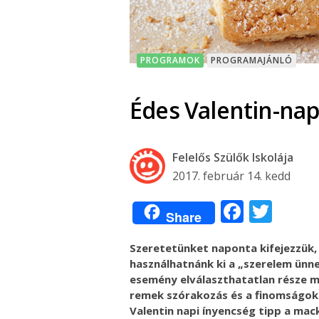
PROGRAMOK
PROGRAMAJÁNLÓ
Édes Valentin-na
Felelős Szülők Iskolája
2017. február 14. kedd
Facebo
Twit
Share
Szeretetünket naponta kifejezzük,
használhatnánk ki a „szerelem ünn
esemény elválaszthatatlan része 
remek szórakozás és a finomságok
Valentin napi ínyencség tipp a mac