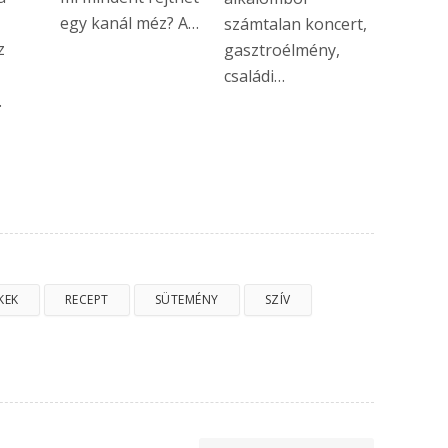
egy kanál méz? A…
számtalan koncert,
z
gasztroélmény,
családi…
…
KEK
RECEPT
SÜTEMÉNY
SZÍV