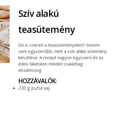
Szív alakú
teasütemény
Ön is szereti a teasüteményeket? Semmi
sem egyszerűbb, mint a szív alakú sütemény
készítése. A recept nagyon egyszerű és az
édes falatokon minden családtag
elcsámcsog.
HOZZÁVALÓK:
230 g puha vaj