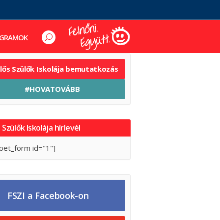
GRAMOK
elős Szülők Iskolája bemutatkozás
#HOVATOVÁBB
 Szülők Iskolája hírlevél
oet_form id="1"]
FSZI a Facebook-on