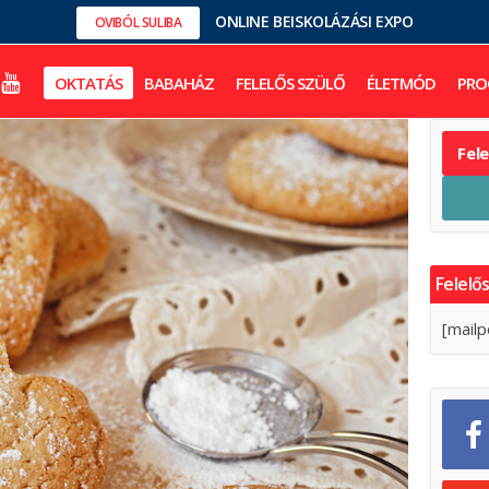
ONLINE BEISKOLÁZÁSI EXPO
OVIBÓL SULIBA
OKTATÁS
BABAHÁZ
FELELŐS SZÜLŐ
ÉLETMÓD
PRO
Fel
Felelős
[mailp