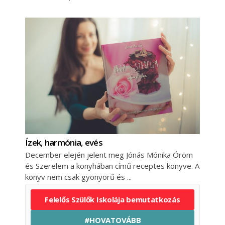
Ízek, harmónia, evés
December elején jelent meg Jónás Mónika Öröm
és Szerelem a konyhában című receptes könyve. A
könyv nem csak gyönyörű és
Felelős Szülők Iskolája bemutatkozás
#HOVATOVÁBB