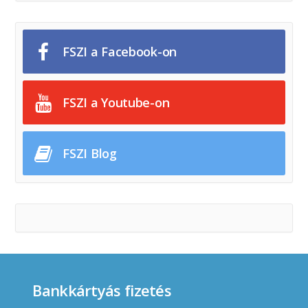
FSZI a Facebook-on
FSZI a Youtube-on
FSZI Blog
Bankkártyás fizetés