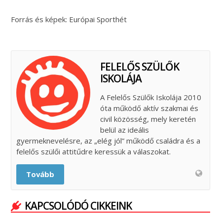
Forrás és képek: Európai Sporthét
FELELŐS SZÜLŐK
ISKOLÁJA
A Felelős Szülők Iskolája 2010
óta működő aktív szakmai és
civil közösség, mely keretén
belül az ideális
gyermeknevelésre, az „elég jól” működő családra és a
felelős szülői attitűdre keressük a válaszokat.
Tovább
KAPCSOLÓDÓ CIKKEINK