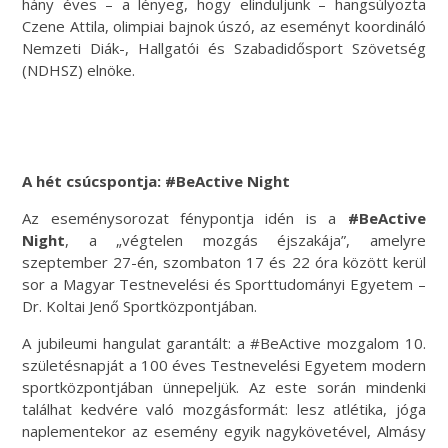
hány éves – a lényeg, hogy elinduljunk – hangsúlyozta
Czene Attila, olimpiai bajnok úszó, az eseményt koordináló
Nemzeti Diák-, Hallgatói és Szabadidősport Szövetség
(NDHSZ) elnöke.
A hét csúcspontja: #BeActive Night
Az eseménysorozat fénypontja idén is a
#BeActive
Night
, a „végtelen mozgás éjszakája”, amelyre
szeptember 27-én, szombaton 17 és 22 óra között kerül
sor a Magyar Testnevelési és Sporttudományi Egyetem –
Dr. Koltai Jenő Sportközpontjában.
A jubileumi hangulat garantált: a #BeActive mozgalom 10.
születésnapját a 100 éves Testnevelési Egyetem modern
sportközpontjában ünnepeljük. Az este során mindenki
találhat kedvére való mozgásformát: lesz atlétika, jóga
naplementekor az esemény egyik nagykövetével, Almásy