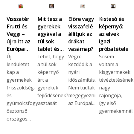
Visszatér
Mit tesz a
Előre vagy
Kistesó és
Frutti és
gyerekek
visszafelé
képernyő:
Veggi –
agyával a
állítjuk az
az elvek
újra itt az
túl sok
órákat
igazi
Európai…
tablet és…
vasárnap?
próbatétele
Új
Lehet, hogy
Végre
Sosem
lendületet
a túl sok
kezdődik a
voltam a
kap a
képernyő
nyári
kisgyermekek
gyermekek
árt a
időszámítás.
tévéztetésének
frisszöldség-
gyerekek
Nem tudtak
nagy
és
fejlődésének?…
megegyezni
rajongója,
gyümölcsfogyasztását
az Európai…
így első
ösztönző
gyermekemnél
országos…