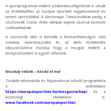
A sportprogramok mellett pódiumbeszélgetések is várják
az érdeklődőket az Európai Sporthét nagyköveteivel és
ismert sportolókkal. A Városmajor Tanuszodában pedig a
résztvevők Czene Attila olimpiai bajnok úszóval közösen
csobbanhatnak.
A szervezők idén is kiemelik a fenntarthatóságot: zöld
standok, kulacshasználat és az aktív közlekedés
népszerűsítése mutatja, hogy a mozgás mellett a
környezetünkért is együtt tehetünk.
Mozdulj velünk – kezdd el ma!
További információk és folyamatosan bővülő programlista
a weboldalon
https://europaisporthet.hu/mozgasterkep/
és a
közösségi oldalainkon is.
www.facebook.com/europaisporthet