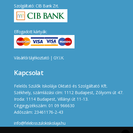
Szolgáltató: CIB Bank Zrt.
Elfogadott kártyák:
Vásárlói tájékoztató
|
GY.I.K.
Kapcsolat
Felelős Szülők Iskolája Oktató és Szolgáltató Kft.
Székhely, számlázási cím: 1112 Budapest, Zólyomi út 47.
Iroda: 1114 Budapest, Villányi út 11-13.
Cégjegyzékszám: 01 09 966630
Adószám: 23461176-2-43
info@felelosszulokiskolaja.hu
+36 20 358 66 12