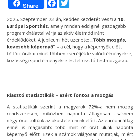
Facebook
Twitter
Share
2025. Szeptember 23-án, kedden kezdetét veszi a
10.
Európai Sporthét
, amely minden eddiginél gazdagabb
programkínálattal várja az aktív életmód iránt
érdeklődőket. A jubileumi hét üzenete:
„Több mozgás,
kevesebb képernyő”
– a cél, hogy a képernyők előtt
töltött órákat minél többen cseréljék le valódi élményekre,
közösségi sportélményekre és felfrissítő testmozgásra.
Riasztó statisztikák – ezért fontos a mozgás
A statisztikák szerint a magyarok 72%-a nem mozog
rendszeresen, miközben naponta átlagosan csaknem
négy órát töltünk az okostelefonunk előtt. Az európai átlag
ennél is magasabb: több mint öt órát ülünk naponta
képernyő előtt. Ezek a számok világosan mutatják, miért