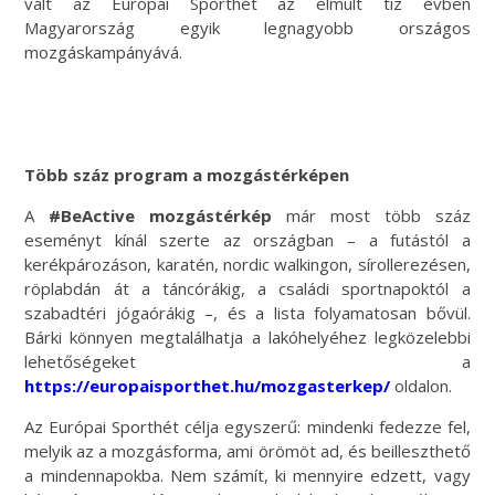
vált az Európai Sporthét az elmúlt tíz évben
Magyarország egyik legnagyobb országos
mozgáskampányává.
Több száz program a mozgástérképen
A
#BeActive mozgástérkép
már most több száz
eseményt kínál szerte az országban – a futástól a
kerékpározáson, karatén, nordic walkingon, sírollerezésen,
röplabdán át a táncórákig, a családi sportnapoktól a
szabadtéri jógaórákig –, és a lista folyamatosan bővül.
Bárki könnyen megtalálhatja a lakóhelyéhez legközelebbi
lehetőségeket a
https://europaisporthet.hu/mozgasterkep/
oldalon.
Az Európai Sporthét célja egyszerű: mindenki fedezze fel,
melyik az a mozgásforma, ami örömöt ad, és beilleszthető
a mindennapokba. Nem számít, ki mennyire edzett, vagy